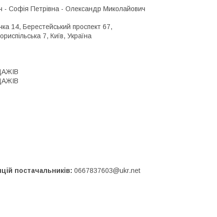
ч - Софія Петрівна - Олександр Миколайович
вчка 14, Берестейський проспект 67,
риспільська 7, Київ, Україна
ДАЖІВ
ДАЖІВ
ицій постачальників
0667837603@ukr.net