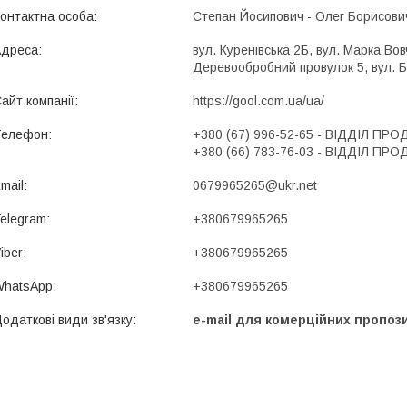
Степан Йосипович - Олег Борисови
вул. Куренівська 2Б, вул. Марка Во
Деревообробний провулок 5, вул. Бо
https://gool.com.ua/ua/
+380 (67) 996-52-65
ВІДДІЛ ПРО
+380 (66) 783-76-03
ВІДДІЛ ПРО
0679965265@ukr.net
+380679965265
+380679965265
+380679965265
e-mail для комерційних пропоз