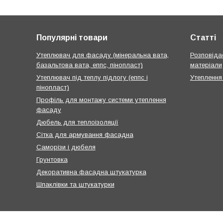
Популярні товари
Статті
Утеплювач для фасаду (мінеральна вата,
Розповідає
базальтова вата, еппс, пінопласт)
матеріали
Утеплювач під теплу підлогу (еппс і
Утеплення
пінопласт)
Профіль для монтажу системи утеплення
фасаду
Дюбель для теплоізоляції
Сітка для армування фасадна
Саморізи і дюбеля
Грунтовка
Декоративна фасадна штукатурка
Шпаклівки та штукатурки