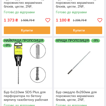
порожнистих керамічних
порожнистих керамічних
блоків, цегли, 2NF,
блоків, цегли, 2NF,
керамзитобетону,
керамзитобетону,
Готово до відправки
Готово до відправки
керамкомфорт
керамкомфорт
1 373
1 100
₴
₴
1 508,79 ₴
1 208,79 ₴
Купити
Купити
НАЙКРАЩА ПРОПОЗИЦІЯ
КРАЩА ПРОПОЗИЦІЯ
–9%
–9%
Бур 6х110мм SDS Plus для
Бур свердло 8х260мм для
перфоратора по бетону
порожнистих керамічних
кирпичу газобетону рабочая
блоків, цегли, 2NF,
длина 50 мм Werk (ВЕРК)
керамзитобетону,
Готово до відправки
Готово до відправки