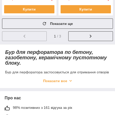
Купити
Купити
Показати ще
1
/ 3
Бур для перфоратора по бетону,
газобетону, керамічному пустотному
блоку.
Бур для перфоратора застосовується для отримання отворів
в основі щільних матеріалів (камінь, бетон, цегла,
Показати все
залізобетон,
керамічні пустотілі блоки
).
Залежно від
структури матеріалу та його пористості підбираються різна
тема свердла-бури.
Про нас
Конструкція бура для бетону
:
Бур побудований з двох частин:
хвостовик
98% позитивних з 161 відгука за рік
(кріпильна частина) та
робоча частина
, що