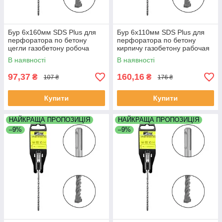
Бур 6х160мм SDS Plus для
Бур 6х110мм SDS Plus для
перфоратора по бетону
перфоратора по бетону
цегли газобетону робоча
кирпичу газобетону рабочая
довжина 100мм Werk (ВЕРК)
длина 50 мм Werk (ВЕРК)
В наявності
В наявності
97,37
160,16
₴
₴
107 ₴
176 ₴
Купити
Купити
НАЙКРАЩА ПРОПОЗИЦІЯ
НАЙКРАЩА ПРОПОЗИЦІЯ
–9%
–9%