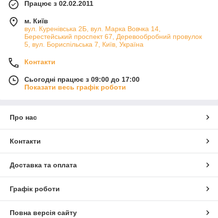
складається ще з чотирьох частин
Працює з 02.02.2011
Спіраль
- витків для відведення пилу, що утворився в
м. Київ
процесі свердління отворів.
вул. Куренівська 2Б, вул. Марка Вовчка 14,
Берестейський проспект 67, Деревообробний провулок
Серцевина
– стрижень, на якому розміщені спіральні
5, вул. Бориспільська 7, Київ, Україна
витки та порожнини, що відводять пил.
Канал для відведення пилу
– своєрідні порожнини,
Контакти
отримані рахунок ребер спіралі.
Сьогодні працює з 09:00 до 17:00
Твердосплавні ріжучі грані
- наконечник бура, на
Показати весь графік роботи
якому покладено основне навантаження при бурінні.
Про нас
Контакти
Доставка та оплата
Графік роботи
Повна версія сайту