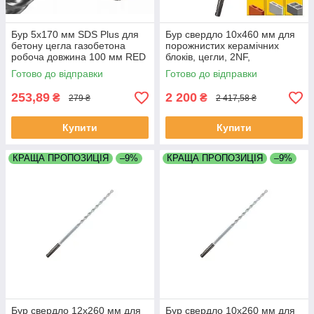
Бур 5х170 мм SDS Plus для
Бур свердло 10х460 мм для
бетону цегла газобетона
порожнистих керамічних
робоча довжина 100 мм RED
блоків, цегли, 2NF,
MARK
керамзитобетону,
Готово до відправки
Готово до відправки
керамкомфорт
253,89
2 200
₴
₴
279 ₴
2 417,58 ₴
Купити
Купити
КРАЩА ПРОПОЗИЦІЯ
–9%
КРАЩА ПРОПОЗИЦІЯ
–9%
Бур свердло 12х260 мм для
Бур свердло 10х260 мм для