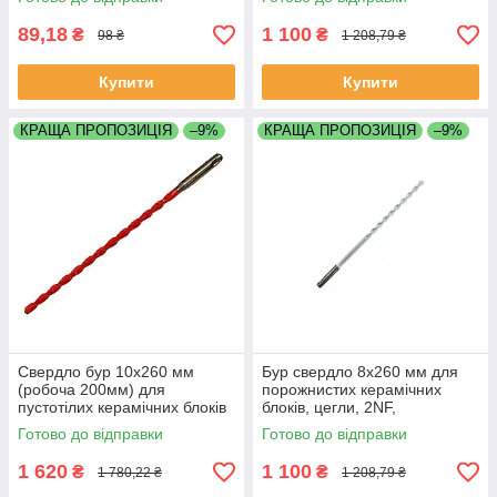
керамкомфорт
89,18
1 100
₴
₴
98 ₴
1 208,79 ₴
Купити
Купити
КРАЩА ПРОПОЗИЦІЯ
–9%
КРАЩА ПРОПОЗИЦІЯ
–9%
Свердло бур 10х260 мм
Бур свердло 8х260 мм для
(робоча 200мм) для
порожнистих керамічних
пустотілих керамічних блоків
блоків, цегли, 2NF,
цегли 2NF Кератерм
керамзитобетону,
Готово до відправки
Готово до відправки
Поротерм газобетону EJOT
керамкомфорт
Universalbohner
1 620
1 100
₴
₴
1 780,22 ₴
1 208,79 ₴