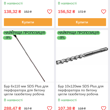
довжина 150мм Werk (ВЕРК)
довжина 200мм Werk (ВЕРК)
В наявності
В наявності
138,32
156,52
₴
₴
152 ₴
172 ₴
Купити
Купити
НАЙКРАЩА ПРОПОЗИЦІЯ
НАЙКРАЩА ПРОПОЗИЦІЯ
–9%
–9%
Бур 6х110 мм SDS Plus для
Бур 10х120мм SDS Plus для
перфоратора для бетону
перфоратора по бетону
цегли газобетону робоча
цегли газобетону робоча
довжина 50 мм Werk (ВЕРК)
довжина 50мм Kubis
В наявності
В наявності
Бур 8х460 мм робоча
довжина 400 мм
288,47
107,38
₴
₴
317 ₴
118 ₴