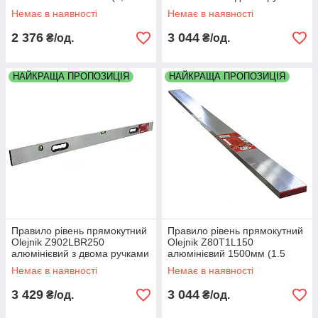
метра) дві площини два
2000мм (2 метри) дві
Немає в наявності
Немає в наявності
глазка
площини два глазка
2 376
3 044
₴/од.
₴/од.
НАЙКРАЩА ПРОПОЗИЦІЯ
НАЙКРАЩА ПРОПОЗИЦІЯ
Правило рівень прямокутний
Правило рівень прямокутний
Olejnik Z902LBR250
Olejnik Z80T1L150
алюмінієвий з двома ручками
алюмінієвий 1500мм (1.5
2500мм (2.5 метри) дві
метри) один глазок для
Немає в наявності
Немає в наявності
площини два глазка
горизонтальної площини
3 429
3 044
₴/од.
₴/од.