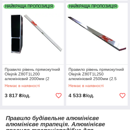
НАЙКРАЩА ПРОПОЗИЦІЯ
НАЙКРАЩА ПРОПОЗИЦІЯ
Правило рівень прямокутний
Правило рівень прямокутний
Olejnik Z80T1L200
Olejnik Z80T1L250
алюмінієвий 2000мм (2
алюмінієвий 2500мм (2.5
метри) один глазок для
метри) один глазок для
Немає в наявності
Немає в наявності
горизонтальної площини
горизонтальної площини
3 817
4 533
₴/од.
₴/од.
Правило будівельне алюмінієве
алюмінієве трапеція.
Алюмінієве