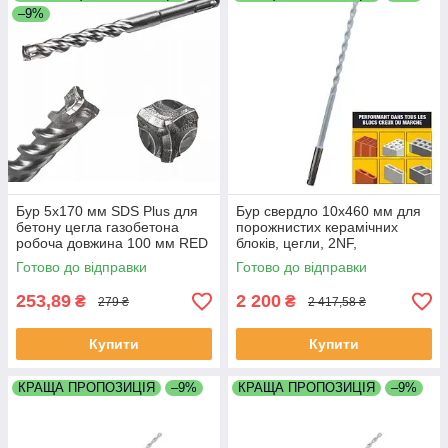
–9%
Бур 5х170 мм SDS Plus для
Бур свердло 10х460 мм для
бетону цегла газобетона
порожнистих керамічних
робоча довжина 100 мм RED
блоків, цегли, 2NF,
MARK
керамзитобетону,
Готово до відправки
Готово до відправки
керамкомфорт
253,89
2 200
₴
₴
279 ₴
2 417,58 ₴
Купити
Купити
КРАЩА ПРОПОЗИЦІЯ
–9%
КРАЩА ПРОПОЗИЦІЯ
–9%