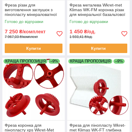
Фреза різак для
Фреза металева Wkret-met
виготовлення заглушок з
Klimas WK-FM коронка різак
пінопласту мінераловатної
для мінеральної базальтової
вати під дюбелі при
вати система утеплення
Готово до відправки
Готово до відправки
утепленні фасаду
фасаду під заглушку
7 250
1 450
₴/комплект
₴/од.
7 967,03 ₴/комплект
1 593,41 ₴/од.
Купити
Купити
КРАЩА ПРОПОЗИЦІЯ
–9%
КРАЩА ПРОПОЗИЦІЯ
–9%
Фреза коронка для
Фреза для пінопласту Wkret-
пінопласту xps Wkret-Met
met Klimas WK-FT глибина