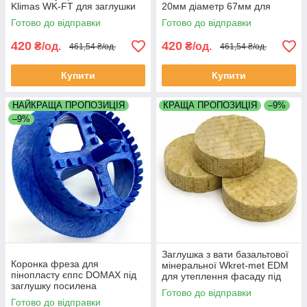
Klimas WK-FT для заглушки
20мм діаметр 67мм для
системи утеплення фасаду
заглушки з пінопласту систем
Готово до відправки
Готово до відправки
діаметр 67 мм глибина 20 мм
утеплення фасаду
420
420
₴/од.
₴/од.
461,54 ₴/од.
461,54 ₴/од.
Купити
Купити
НАЙКРАЩА ПРОПОЗИЦІЯ
КРАЩА ПРОПОЗИЦІЯ
–9%
–9%
Заглушка з вати базальтової
Коронка фреза для
мінеральної Wkret-met EDM
пінопласту єппс DOMAX під
для утеплення фасаду під
заглушку посилена
фрезу діаметр 67мм
Готово до відправки
скловолокном ⌀ 67 мм
товщина 18-20мм упак 200
Готово до відправки