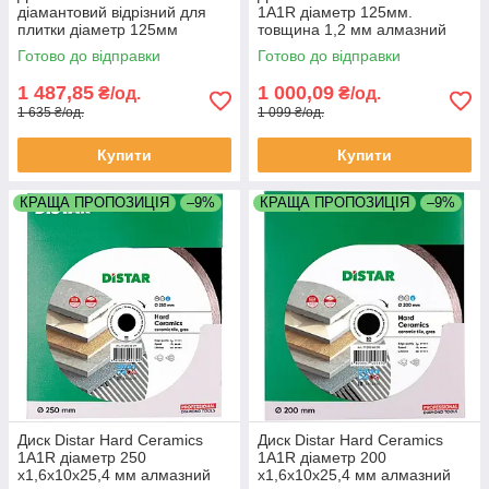
діамантовий відрізний для
1A1R діаметр 125мм.
плитки діаметр 125мм
товщина 1,2 мм алмазний
товщина 1,1 мм
відрізний по кераміці
Готово до відправки
Готово до відправки
(11115421010)
(11115427010)
1 487,85
1 000,09
₴/од.
₴/од.
1 635 ₴/од.
1 099 ₴/од.
Купити
Купити
КРАЩА ПРОПОЗИЦІЯ
–9%
КРАЩА ПРОПОЗИЦІЯ
–9%
Диск Distar Hard Ceramics
Диск Distar Hard Ceramics
1A1R діаметр 250
1A1R діаметр 200
x1,6x10x25,4 мм алмазний
x1,6x10x25,4 мм алмазний