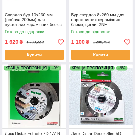
Свердло бур 10х260 мм
Бур свердло 8х260 мм для
(робоча 200мм) для
порожнистих керамічних
пустотілих керамічних блоків
блоків, цегли, 2NF,
цегли 2NF Кератерм
керамзитобетону,
Готово до відправки
Готово до відправки
Поротерм газобетону EJOT
керамкомфорт
Universalbohner
1 620
1 100
₴
₴
1 780,22 ₴
1 208,79 ₴
Купити
Купити
КРАЩА ПРОПОЗИЦІЯ
–9%
КРАЩА ПРОПОЗИЦІЯ
–9%
Диск Distar Esthete 7D 1A1R
Диск Distar Decor Slim 5D