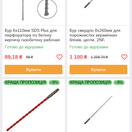
Бур 6х110мм SDS Plus для
Бур свердло 8х260мм для
перфоратора по бетону
порожнистих керамічних
кирпичу газобетону рабочая
блоків, цегли, 2NF,
длина 50 мм Werk (ВЕРК)
керамзитобетону,
Готово до відправки
Готово до відправки
керамкомфорт
89,18
1 100
₴
₴
98 ₴
1 208,79 ₴
Купити
Купити
КРАЩА ПРОПОЗИЦІЯ
–9%
КРАЩА ПРОПОЗИЦІЯ
–9%