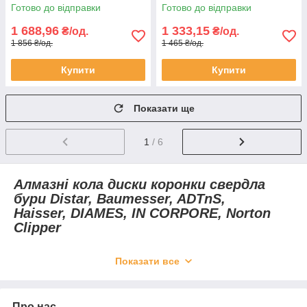
відрізний по кераміці
відрізний для кераміки
Готово до відправки
Готово до відправки
(11120048019)
(11120048015)
1 688,96
1 333,15
₴/од.
₴/од.
1 856 ₴/од.
1 465 ₴/од.
Купити
Купити
Показати ще
1
/ 6
Алмазні кола диски коронки свердла
бури
Distar, Baumesser, ADTnS,
Haisser, DIAMES, IN CORPORE,
Norton
Clipper
Ми на українському ринку вже багато років, успішно
Показати все
підтримуючи фахівців, що використовують алмазні
інструменти в промислових масштабах, так і в приватному
будівництві. Тому ми вирішили підтримати вас додатковими
інструментами, завдяки яким ви зможете виконувати частину
Про нас