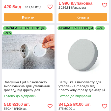
глибина 20 мм Польща
штук
1 990
₴/упаковка
420
₴/од.
461,54 ₴/од.
2 186,81 ₴/упаковка
Купити
Купити
НАЙКРАЩА ПРОПОЗИЦІЯ
КРАЩА ПРОПОЗИЦІЯ
–9%
–9%
Заглушка Ejot з пінопласту
Заглушка з пінопласту для
високоякісна для утеплення
утеплення фасаду під
фасаду під фрезу для
пластикову фрезу діаметр Ø
пінопласту Ø 65 мм товщина
67мм товщина 18мм
Готово до відправки
Готово до відправки
15 мм упаковка 100 штук
упаковка 100 штук
510
341,25
₴/100 шт.
₴/100 шт.
560,44 ₴/100 шт.
375 ₴/100 шт.