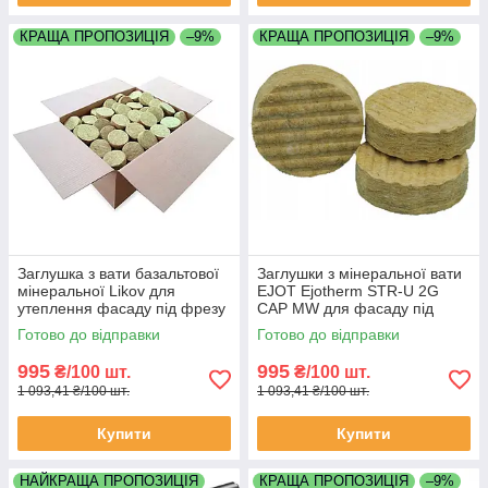
КРАЩА ПРОПОЗИЦІЯ
–9%
КРАЩА ПРОПОЗИЦІЯ
–9%
Заглушка з вати базальтової
Заглушки з мінеральної вати
мінеральної Likov для
EJOT Ejotherm STR-U 2G
утеплення фасаду під фрезу
CAP MW для фасаду під
діаметр 65мм товщина 15мм
фрезу дюбель діаметр 65мм
Готово до відправки
Готово до відправки
упаковка 100 штук
товщина 20мм упаковка 100
штук
995
995
₴/100 шт.
₴/100 шт.
1 093,41 ₴/100 шт.
1 093,41 ₴/100 шт.
Купити
Купити
НАЙКРАЩА ПРОПОЗИЦІЯ
КРАЩА ПРОПОЗИЦІЯ
–9%