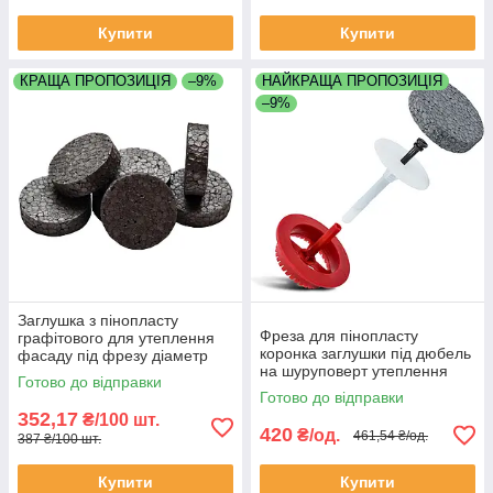
Купити
Купити
КРАЩА ПРОПОЗИЦІЯ
–9%
НАЙКРАЩА ПРОПОЗИЦІЯ
–9%
Заглушка з пінопласту
Фреза для пінопласту
графітового для утеплення
коронка заглушки під дюбель
фасаду під фрезу діаметр
на шуруповерт утеплення
67мм товщина 18мм
Готово до відправки
фасаду діаметр 67 мм
упаковка 100 штук
Готово до відправки
глибина 20мм червона або
352,17
₴/100 шт.
синя Польща
420
₴/од.
461,54 ₴/од.
387 ₴/100 шт.
Купити
Купити