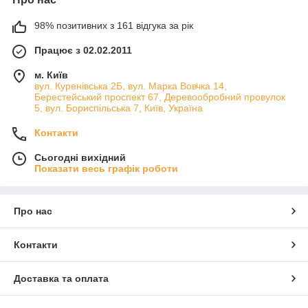
роботи самостійно.
98% позитивних з 161 відгука за рік
Благодаря нашему опыту, как в торговле инструментами
алмазной технологии, бурами, сверлами, коронками по
Працює з 02.02.2011
бетону, так и в предоставлении услуг с использованием таких
инструментов, у вас есть гарантия, что вы получите всю
м. Київ
необходимую помощь с покупкой инструментов
Distar.
вул. Куренівська 2Б, вул. Марка Вовчка 14,
Берестейський проспект 67, Деревообробний провулок
Наше предложение включает в себя такие
5, вул. Бориспільська 7, Київ, Україна
продукты, как:
алмазные сверла, коронковые сверла, коронка по бетону и
Контакти
керамике, мокрые и сухие сверла, круги для плиткореза для
Сьогодні вихідний
станка для резки плитки с подачей воды, диски отрезные по
Показати весь графік роботи
металлу, шлифовальные круги, круги для железобетона, для
асфальта,буры сверла для пустотелых материалов и
газобетона, для
камня
, керамики,
плитка
, гранит и т. д.,
пилы, резцы бетона.
Про нас
Контакти
Доставка та оплата