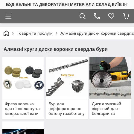
БУДІВЕЛЬНІ ТА ДЕКОРАТИВНІ МАТЕРІАЛИ СКЛАД КИЇВ ІНТ
Товари та послуги
Алмазні круги диски коронки свердла
Алмазні круги диски коронки свердла бури
Фреза коронка
Бур для
Диск алмазний
для пінопласту та
перфоратора по
відрізний для
мінеральної вати
бетону газобетону
болгарки та
для заглушки
керамічному блоку
плиткоріза
утеплення фасаду