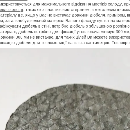
икористовується для максимального відсікання мостіків холоду, п
еплоізоляції
, таких як з пластиковим стержнем, з металевим цвях
атеріалу це, якщо у Вас не вистачає довжини дюбеля, приміром, 
м, загальнобудівельний матеріал Вашого фасаду пустотіла матеріа
афіксувати дюбель в стіні, потрібно дюбель з збільшеною розпірно
атеріалі, дюбель потрібно для фіксації утеплювача мінімум 300 м
овжини 300 мм не вистачає, для таких цілей Ви можете використов
іксацію дюбеля для теплоізоляції на кілька сантиметрів. Теплопров