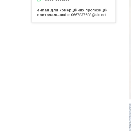
e-mail для комерційних пропозицій
постачальників
0667837603@ukr.net