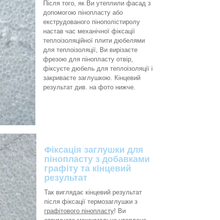
Після того, як Ви утеплили фасад з
допомогою пінопласту або
екструдованого пінополістиролу
настав час механічної фіксації
теплоізоляційної плити дюбелями
для теплоізоляції, Ви вирізаєте
фрезою для пінопласту отвір,
фіксуєте дюбель для теплоізоляції і
закриваєте заглушкою. Кінцевий
результат див. на фото нижче.
Фіксація заглушки для
пінопласту з добавками
графіту та кінцевий
результат
Так виглядає кінцевий результат
після фіксації термозаглушки з
графітового пінопласту
! Ви