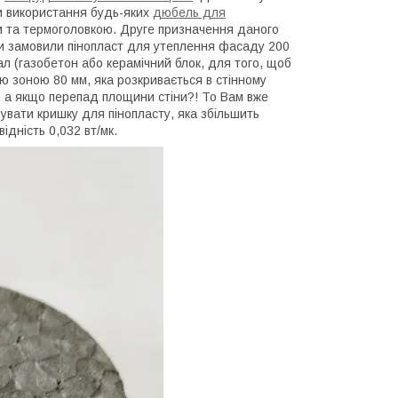
ри використання будь-яких
дюбель для
ом та термоголовкою. Друге призначення даного
ви замовили пінопласт для утеплення фасаду 200
л (газобетон або керамічний блок, для того, щоб
ю зоною 80 мм, яка розкривається в стінному
м, а якщо перепад площини стіни?! То Вам вже
увати кришку для пінопласту, яка збільшить
ідність 0,032 вт/мк.