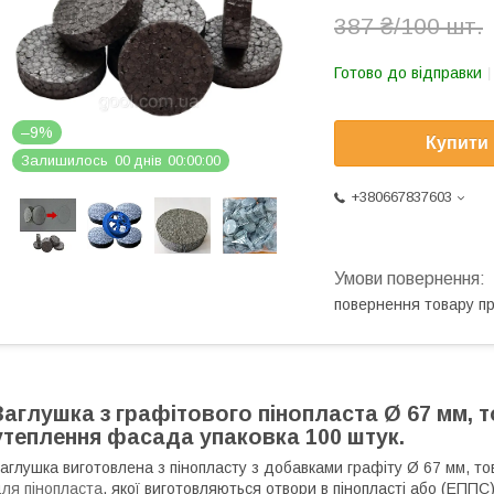
387 ₴/100 шт.
Готово до відправки
–9%
Купити
Залишилось
0
0
днів
0
0
0
0
0
0
+380667837603
повернення товару п
Заглушка з графітового пінопласта Ø 67 мм, 
утеплення фасада упаковка 100 штук.
аглушка виготовлена з пінопласту з добавками графіту Ø 67 мм, т
ля пінопласта
, якої виготовляються отвори в пінопласті або (ЕППС