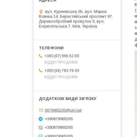
в
т
вул. Куренівська 2Б, вул. Марка
м
Вовчка 14, Берестейський проспект 67,
Деревообробний провулок 5, вул.
м
Бориспільська 7, Київ, Україна
з
м
д
ф
+380 (67) 996-52-65
ВІДДІЛ ПРОДАЖІВ
+380 (66) 783-76-03
ВІДДІЛ ПРОДАЖІВ
0679965265@ukr.net
+380679965265
+380679965265
+380679965265