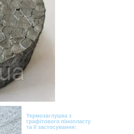
Термозаглушка з
графітового пінопласту
та її застосування: