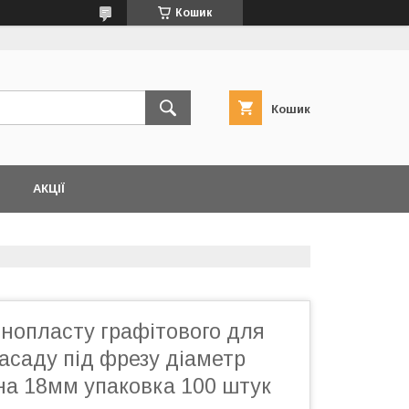
Кошик
Кошик
АКЦІЇ
інопласту графітового для
асаду під фрезу діаметр
а 18мм упаковка 100 штук