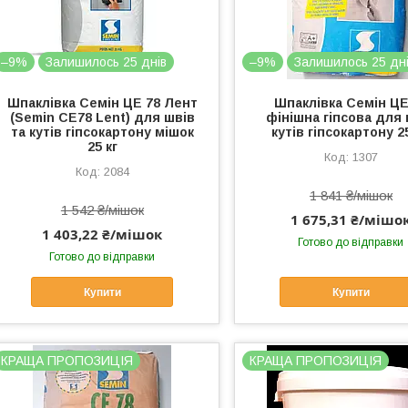
–9%
Залишилось 25 днів
–9%
Залишилось 25 дн
Шпаклівка Семін ЦЕ 78 Лент
Шпаклівка Семін ЦЕ
(Semin CE78 Lent) для швів
фінішна гіпсова для 
та кутів гіпсокартону мішок
кутів гіпсокартону 25
25 кг
1307
2084
1 841 ₴/мішок
1 542 ₴/мішок
1 675,31 ₴/мішо
1 403,22 ₴/мішок
Готово до відправки
Готово до відправки
Купити
Купити
КРАЩА ПРОПОЗИЦІЯ
КРАЩА ПРОПОЗИЦІЯ