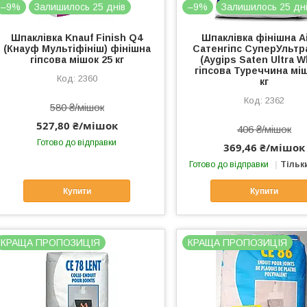
–9%
Залишилось 25 днів
–9%
Залишилось 25 дн
Шпаклівка Knauf Finish Q4
Шпаклівка фінішна Аі
(Кнауф Мультіфініш) фінішна
Сатенгіпс СуперУльтр
гіпсова мішок 25 кг
(Aygips Saten Ultra W
гіпсова Туреччина міш
2360
кг
2362
580 ₴/мішок
527,80 ₴/мішок
406 ₴/мішок
Готово до відправки
369,46 ₴/мішок
Готово до відправки
Тільк
Купити
Купити
КРАЩА ПРОПОЗИЦІЯ
КРАЩА ПРОПОЗИЦІЯ