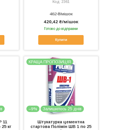
2361
462 ₴/мішок
420,42 ₴/мішок
Готово до відправки
Купити
КРАЩА ПРОПОЗИЦІЯ
ів
–9%
Залишилось 25 днів
Р 11
Штукатурка цементна
25 кг
стартова Полімін ШВ 1 по 25