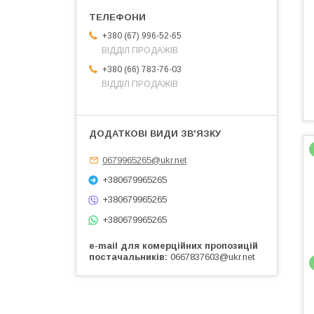
+380 (67) 996-52-65
ВІДДІЛ ПРОДАЖІВ
+380 (66) 783-76-03
ВІДДІЛ ПРОДАЖІВ
0679965265@ukr.net
+380679965265
+380679965265
+380679965265
e-mail для комерційних пропозицій
постачальників
0667837603@ukr.net