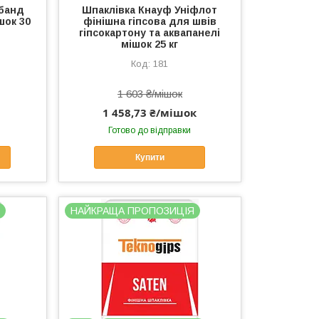
тбанд
Шпаклівка Кнауф Уніфлот
шок 30
фінішна гіпсова для швів
гіпсокартону та аквапанелі
мішок 25 кг
181
1 603 ₴/мішок
1 458,73 ₴/мішок
Готово до відправки
Купити
Я
НАЙКРАЩА ПРОПОЗИЦІЯ