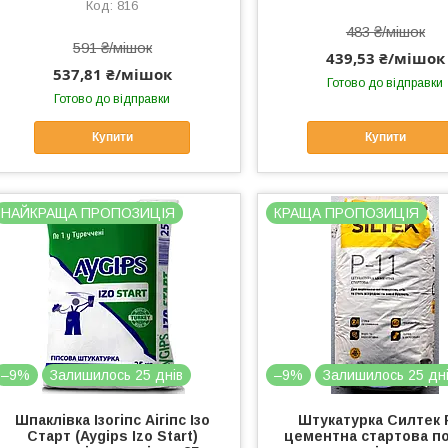
816
483 ₴/мішок
591 ₴/мішок
439,53 ₴/мішок
537,81 ₴/мішок
Готово до відправки
Готово до відправки
Купити
Купити
НАЙКРАЩА ПРОПОЗИЦІЯ
КРАЩА ПРОПОЗИЦІЯ
–9%
Залишилось 25 днів
–9%
Залишилось 25 дн
Шпаклівка Ізогіпс Аігіпс Ізо
Штукатурка Силтек 
Старт (Aygips Izo Start)
цементна стартова по 