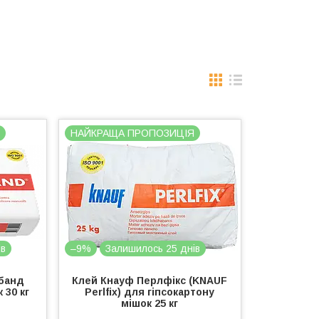
Я
НАЙКРАЩА ПРОПОЗИЦІЯ
ів
–9%
Залишилось 25 днів
тбанд
Клей Кнауф Перлфікс (KNAUF
 30 кг
Perlfix) для гіпсокартону
мішок 25 кг