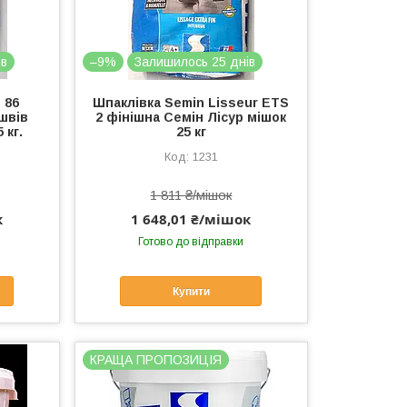
ів
–9%
Залишилось 25 днів
 86
Шпаклівка Semin Lisseur ETS
швів
2 фінішна Семін Лісур мішок
 кг.
25 кг
1231
1 811 ₴/мішок
к
1 648,01 ₴/мішок
Готово до відправки
Купити
КРАЩА ПРОПОЗИЦІЯ