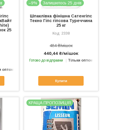
ів
–9%
Залишилось 25 днів
гіпс
Шпаклівка фінішна Сатенгіпс
аВайт
Текно Гіпс гіпсова Туреччина
hite)
25 кг
ок 25
2338
484 ₴/мішок
440,44 ₴/мішок
Готово до відправки
Тільки оптом
и оптом
Купити
КРАЩА ПРОПОЗИЦІЯ