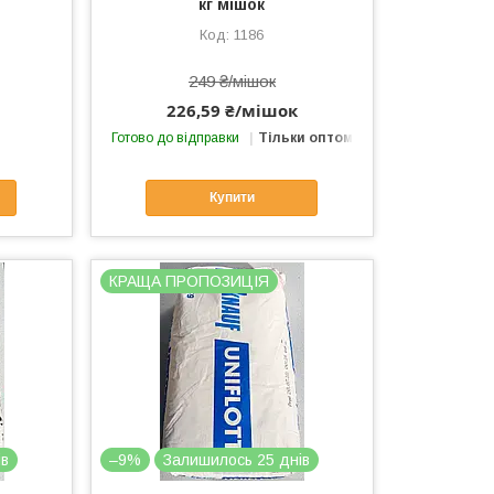
кг мішок
1186
249 ₴/мішок
226,59 ₴/мішок
Готово до відправки
Тільки оптом
Купити
КРАЩА ПРОПОЗИЦІЯ
ів
–9%
Залишилось 25 днів