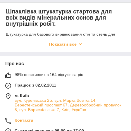
Шпаклівка штукатурка стартова для
всіх видів мінеральних основ для
внутрішніх робіт.
Штукатурка для базового вирівнювання стін та стель для
внутрішніх інтер'єрних робіт перед нанесенням
фінішної
Показати все
шпаклівки
, перед обклеюванням
малярного скловолокна
, на
гіпсовій та полімерній основах. У продажу штукатурки для
ручного і машинного нанесення.
Про нас
Асортимент вирівнювальної гіпсової
штукатурки:
98% позитивних з 164 відгуків за рік
Knauf HP Старт - Шпаклівка стартова гіпсова.
Працює з 02.02.2011
Knauf МР-75 - Штукатурка машинного нанесення
стартова та фінішна гіпсова.
м. Київ
Knauf Ротбанд - Шпаклівка стартова та фінішна
вул. Куренівська 2Б, вул. Марка Вовчка 14,
Берестейський проспект 67, Деревообробний провулок
гіпсова.
5, вул. Бориспільська 7, Київ, Україна
Izogips (Туреччина) - Шпаклівка стартова гіпсова.
Контакти
Vetonit TT40
Сьогодні працює з 09:00 до 17:00