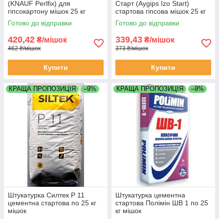
(KNAUF Perlfix) для
Старт (Aygips Izo Start)
гіпсокартону мішок 25 кг
стартова гіпсова мішок 25 кг
Туреччина
Готово до відправки
Готово до відправки
420,42
339,43
₴/мішок
₴/мішок
462 ₴/мішок
373 ₴/мішок
Купити
Купити
КРАЩА ПРОПОЗИЦІЯ
–9%
КРАЩА ПРОПОЗИЦІЯ
–9%
Штукатурка Силтек Р 11
Штукатурка цементна
цементна стартова по 25 кг
стартова Полімін ШВ 1 по 25
мішок
кг мішок