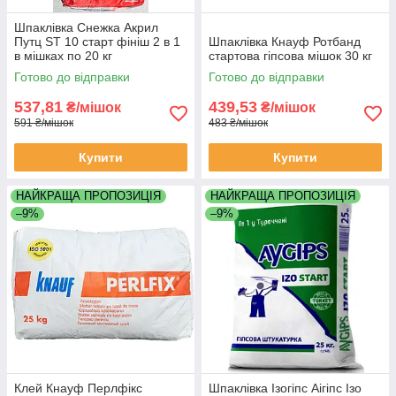
Шпаклівка Снежка Акрил
Путц ST 10 старт фініш 2 в 1
Шпаклівка Кнауф Ротбанд
в мішках по 20 кг
стартова гіпсова мішок 30 кг
Готово до відправки
Готово до відправки
537,81
439,53
₴/мішок
₴/мішок
591 ₴/мішок
483 ₴/мішок
Купити
Купити
НАЙКРАЩА ПРОПОЗИЦІЯ
НАЙКРАЩА ПРОПОЗИЦІЯ
–9%
–9%
Клей Кнауф Перлфікс
Шпаклівка Ізогіпс Аігіпс Ізо