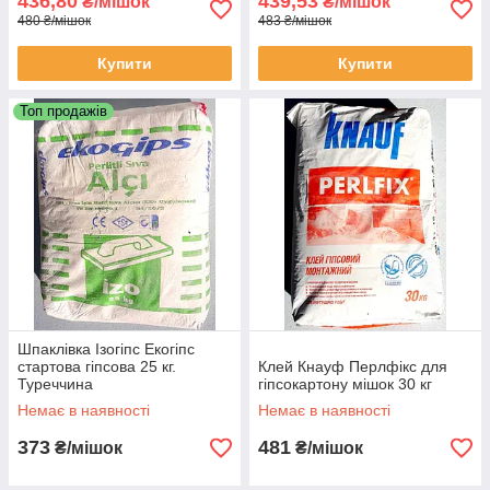
436,80
439,53
₴/мішок
₴/мішок
480 ₴/мішок
483 ₴/мішок
Купити
Купити
Топ продажів
Шпаклівка Ізогіпс Екогіпс
стартова гіпсова 25 кг.
Клей Кнауф Перлфікс для
Туреччина
гіпсокартону мішок 30 кг
Немає в наявності
Немає в наявності
373
481
₴/мішок
₴/мішок