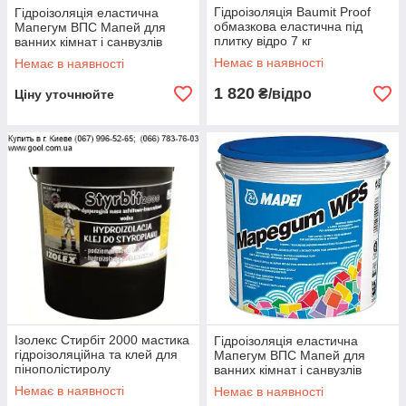
Гідроізоляція Baumit Proof
Гідроізоляція еластична
обмазкова еластична під
Мапегум ВПС Мапей для
плитку відро 7 кг
ванних кімнат і санвузлів
відро 5 кг
Немає в наявності
Немає в наявності
1 820
₴/відро
Ціну уточнюйте
Ізолекс Стирбіт 2000 мастика
Гідроізоляція еластична
гідроізоляційна та клей для
Мапегум ВПС Мапей для
пінополістиролу
ванних кімнат і санвузлів
відро 10 кг
Немає в наявності
Немає в наявності