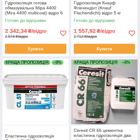
Гідроізоляція готова
Гідроізоляція Кнауф
обмазувальна Міра 4400
Флехендіхт (Knauf
(Mira 4400 multicoat) відро 6
Flachendicht) відро 5 кг
кг
Готово до відправки
Готово до відправки
2 342,34
1 557,92
₴/відро
₴/відро
2 574 ₴/відро
1 712 ₴/відро
Купити
Купити
КРАЩА ПРОПОЗИЦІЯ
–9%
КРАЩА ПРОПОЗИЦІЯ
–9%
Ceresit CR 66 цементна
еластична гідроізоляція два
Еластична гідроізоляція