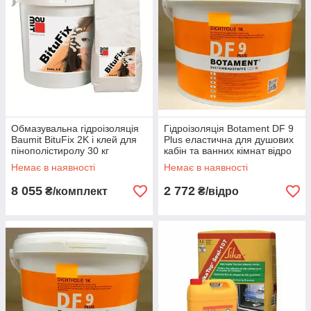
Обмазувальна гідроізоляція
Гідроізоляція Botament DF 9
Baumit BituFix 2K і клей для
Plus еластична для душових
пінополістиролу 30 кг
кабін та ванних кімнат відро
комплект
12 кг
Немає в наявності
Немає в наявності
8 055
2 772
₴/комплект
₴/відро