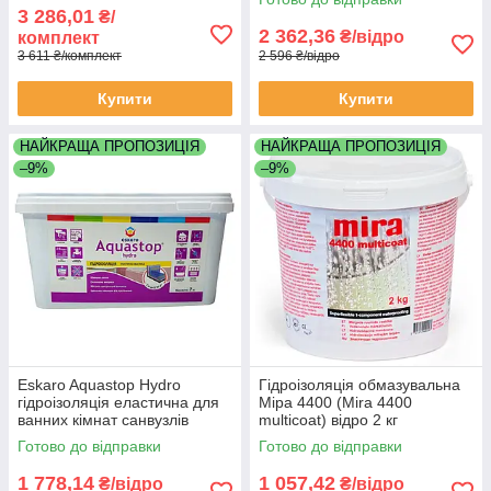
7 кг
3 286,01
₴/
2 362,36
₴/відро
комплект
3 611 ₴/комплект
2 596 ₴/відро
Купити
Купити
НАЙКРАЩА ПРОПОЗИЦІЯ
НАЙКРАЩА ПРОПОЗИЦІЯ
–9%
–9%
Eskaro Aquastop Hydro
Гідроізоляція обмазувальна
гідроізоляція еластична для
Міра 4400 (Mira 4400
ванних кімнат санвузлів
multicoat) відро 2 кг
душових кабін піддону відро
Готово до відправки
Готово до відправки
7 кг
1 778,14
1 057,42
₴/відро
₴/відро