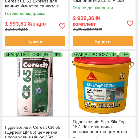
компоненти 22,5 кг мішок
Ceresit CL 51 Express для
каністра
ванних кімнат та санвузлів
Готово до відправки
відро 7 кг
Готово до відправки
2 908,36
₴/
1 993,81
₴/відро
комплект
2 191 ₴/відро
3 196 ₴/комплект
Купити
Купити
КРАЩА ПРОПОЗИЦІЯ
–9%
КРАЩА ПРОПОЗИЦІЯ
–9%
Гідроізоляція Sika SikaTop
157 Flex еластична
Гідроізоляція Ceresit CR 65
двокомпонентна цементна
(Церезіт ЦР 65) цементна
комплект 20 кг
гідроізоляція мішок 25кг