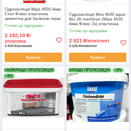
Гідроізоляція Міра 4650 Аква
Стоп Флекс еластична
Гідроізоляція Mira 4630 aqua-
цементна для балконів терас
flex 2K membran (Міра 4630
душевих кімнат мішок 12,5 кг
Аква Флекс 2к) еластична
Готово до відправки
двокомпонентна цементна
Готово до відправки
комплект 10 кг
2 192,19
₴/
2 821
₴/комплект
упаковка
2 409 ₴/упаковка
3 100 ₴/комплект
Купити
Купити
НАЙКРАЩА ПРОПОЗИЦІЯ
КРАЩА ПРОПОЗИЦІЯ
–9%
–9%