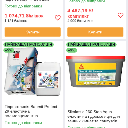
Готово до відправки
Готово до відправки
4 467,19
₴/
1 074,71
₴/мішок
комплект
1 181 ₴/мішок
4 909 ₴/комплект
Купити
Купити
НАЙКРАЩА ПРОПОЗИЦІЯ
НАЙКРАЩА ПРОПОЗИЦІЯ
–9%
–9%
Гідроізоляція Baumit Protect
2К еластична
Sikalastic 260 Stop Aqua
полімерцементна
еластична гідроізоляція для
двокомпонентна 17,5 кг
ванних кімнат та санвузлів
Готово до відправки
мішок і каністра 5 кг
душових кабін піддону відро
Готово до відправки