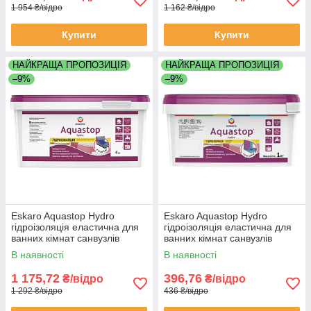
1 954 ₴/відро
1 162 ₴/відро
Купити
Купити
НАЙКРАЩА ПРОПОЗИЦІЯ
НАЙКРАЩА ПРОПОЗИЦІЯ
–9%
–9%
Eskaro Aquastop Hydro
Eskaro Aquastop Hydro
гідроізоляція еластична для
гідроізоляція еластична для
ванних кімнат санвузлів
ванних кімнат санвузлів
душових кабін піддону відро
душових кабін піддону відро
В наявності
В наявності
4 кг
1 кг
1 175,72
396,76
₴/відро
₴/відро
1 292 ₴/відро
436 ₴/відро