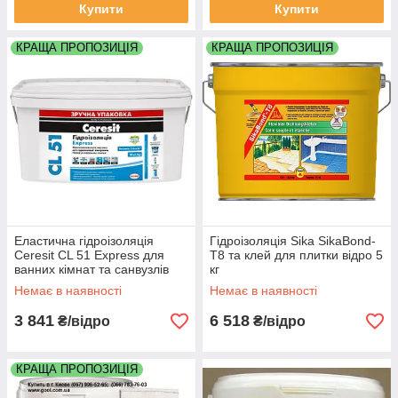
Купити
Купити
КРАЩА ПРОПОЗИЦІЯ
КРАЩА ПРОПОЗИЦІЯ
Еластична гідроізоляція
Гідроізоляція Sika SikaBond-
Ceresit CL 51 Express для
T8 та клей для плитки відро 5
ванних кімнат та санвузлів
кг
відро 14 кг
Немає в наявності
Немає в наявності
3 841
6 518
₴/відро
₴/відро
КРАЩА ПРОПОЗИЦІЯ