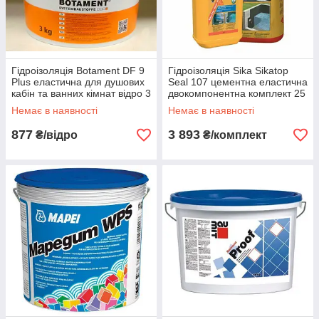
Гідроізоляція Botament DF 9
Гідроізоляція Sika Sikatop
Plus еластична для душових
Seal 107 цементна еластична
кабін та ванних кімнат відро 3
двокомпонентна комплект 25
кг
кг
Немає в наявності
Немає в наявності
877
3 893
₴/відро
₴/комплект