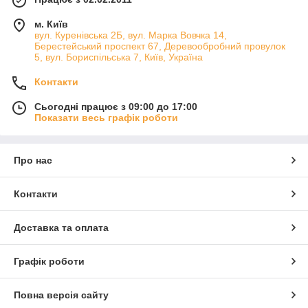
душової кабіни і душового піддону, льохи і саузла перед
монтажем облицювальної плитки
клеєм для плитки та
м. Київ
каменю
.
вул. Куренівська 2Б, вул. Марка Вовчка 14,
Берестейський проспект 67, Деревообробний провулок
Бауміт
5, вул. Бориспільська 7, Київ, Україна
Izolex
Контакти
Техноніколь
Сьогодні працює з 09:00 до 17:00
Sika
Показати весь графік роботи
КНАУФ
Про нас
Контакти
Доставка та оплата
Графік роботи
Повна версія сайту