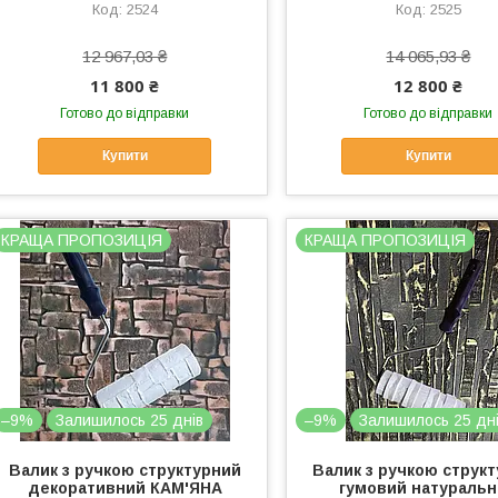
2524
2525
12 967,03 ₴
14 065,93 ₴
11 800 ₴
12 800 ₴
Готово до відправки
Готово до відправки
Купити
Купити
КРАЩА ПРОПОЗИЦІЯ
КРАЩА ПРОПОЗИЦІЯ
–9%
Залишилось 25 днів
–9%
Залишилось 25 дн
Валик з ручкою структурний
Валик з ручкою струк
декоративний КАМ'ЯНА
гумовий натураль