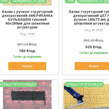
–9%
Залишилось 25 днів
–9%
Залишилось 25 дн
Валик з ручкою структурний
Валик структурний гу
декоративний АМЕРИКАНКА
декоративний ЦЕГЛ
БУЛЬБАШКИ гумовий
ручкою 180х75 мм 
60х180мм для шпаклівки
шпаклівки штукату
штукатурки
М-2546
1596
681,32 ₴/од.
857,14 ₴/од.
620 ₴/од.
780 ₴/од.
Готово до відправки
Готово до відправки
Купити
Купити
КРАЩА ПРОПОЗИЦІЯ
КРАЩА ПРОПОЗИЦІЯ