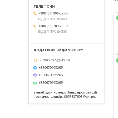
+380 (67) 996-52-65
ВІДДІЛ ПРОДАЖІВ
+380 (66) 783-76-03
ВІДДІЛ ПРОДАЖІВ
0679965265@ukr.net
+380679965265
+380679965265
+380679965265
e-mail для комерційних пропозицій
постачальників
0667837603@ukr.net