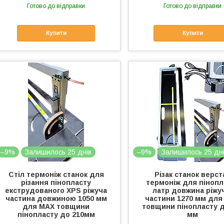
Готово до відправки
Готово до відправки
Купити
Купити
–9%
Залишилось 25 днів
–9%
Залишилось 25 дн
Стіл термоніж станок для
Різак станок верст
різання пінопласту
термоніж для пінопл
екструдованого XPS ріжуча
латр довжина ріжу
частина довжиною 1050 мм
частини 1270 мм для
для МАХ товщини
товщини пінопласту д
пінопласту до 210мм
мм