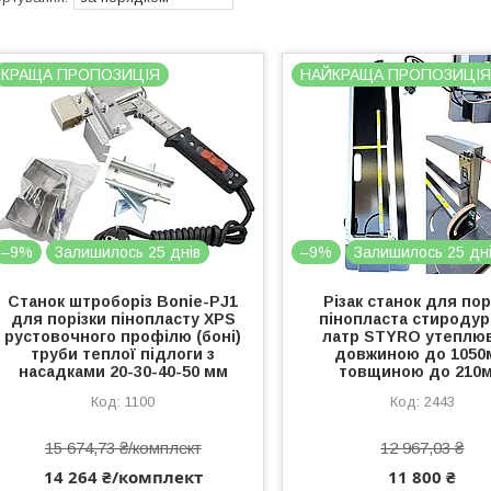
КРАЩА ПРОПОЗИЦІЯ
НАЙКРАЩА ПРОПОЗИЦІ
–9%
Залишилось 25 днів
–9%
Залишилось 25 дн
Станок штроборіз Bonie-PJ1
Різак станок для пор
для порізки пінопласту XPS
пінопласта стиродур
рустовочного профілю (боні)
латр STYRO утеплю
труби теплої підлоги з
довжиною до 1050
насадками 20-30-40-50 мм
товщиною до 210
1100
2443
15 674,73 ₴/комплект
12 967,03 ₴
14 264 ₴/комплект
11 800 ₴