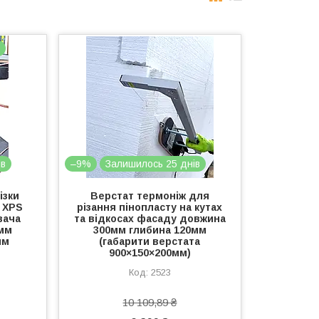
Я
ів
–9%
Залишилось 25 днів
ізки
Верстат термоніж для
 XPS
різання пінопласту на кутах
вача
та відкосах фасаду довжина
мм
300мм глибина 120мм
мм
(габарити верстата
900×150×200мм)
2523
10 109,89 ₴