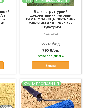
ів
–9%
Залишилось 25 днів
мовий
Валик структурний
А з
декоративний гумовий
для
КАМІН СЛАНЕЦЬ ПЕСЧАНИК
рки
240х60мм для шпаклівки
штукатурки
1602
868,13 ₴/од.
790 ₴/од.
Готово до відправки
Купити
КРАЩА ПРОПОЗИЦІЯ