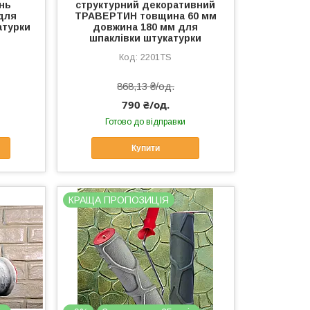
нь
структурний декоративний
для
ТРАВЕРТИН товщина 60 мм
атурки
довжина 180 мм для
шпаклівки штукатурки
2201TS
868,13 ₴/од.
790 ₴/од.
Готово до відправки
Купити
КРАЩА ПРОПОЗИЦІЯ