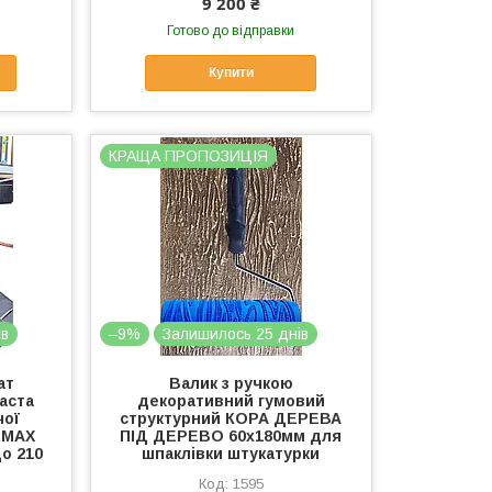
9 200 ₴
Готово до відправки
Купити
КРАЩА ПРОПОЗИЦІЯ
ів
–9%
Залишилось 25 днів
ат
Валик з ручкою
аста
декоративний гумовий
чої
структурний КОРА ДЕРЕВА
 МАХ
ПІД ДЕРЕВО 60х180мм для
о 210
шпаклівки штукатурки
1595