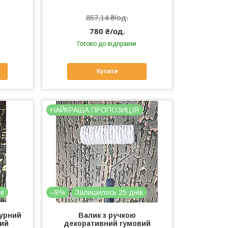
857,14 ₴/од.
780 ₴/од.
Готово до відправки
Купити
НАЙКРАЩА ПРОПОЗИЦІЯ
ів
–9%
Залишилось 25 днів
турний
Валик з ручкою
ний
декоративний гумовий