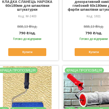
КЛАДКА СЛАНЕЦЬ НАРІЗКА
декоративний камі
60х180мм для шпаклівки
глибокий 60х180мм 
штукатурки
фарби шпаклівки штук
M-2403
1611
868,13 ₴/од.
868,13 ₴/од.
790 ₴/од.
790 ₴/од.
Готово до відправки
Готово до відправки
Купити
Купити
КРАЩА ПРОПОЗИЦІЯ
КРАЩА ПРОПОЗИЦІЯ