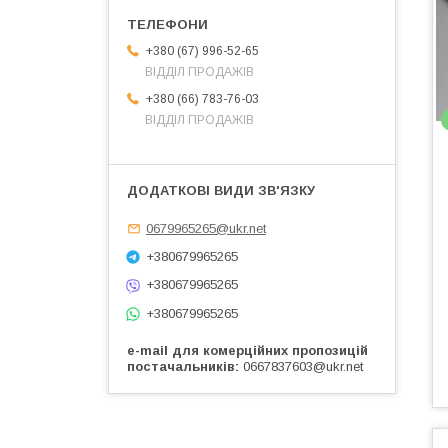
+380 (67) 996-52-65
ВІДДІЛ ПРОДАЖІВ
+380 (66) 783-76-03
ВІДДІЛ ПРОДАЖІВ
0679965265@ukr.net
+380679965265
+380679965265
+380679965265
e-mail для комерційних пропозицій
постачальників
0667837603@ukr.net