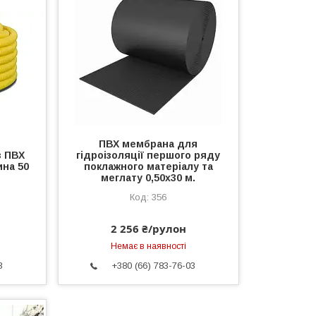
ПВХ мембрана для
з ПВХ
гідроізоляції першого ряду
ина 50
поклажного матеріалу та
меглату 0,50х30 м.
356
2 256 ₴/рулон
Немає в наявності
3
+380 (66) 783-76-03