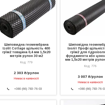
Шиповидна геомембрана
Шиповідна геомемб
Izolit Cottage щільність 400
Ізоліт Профі щільніст
гр\м2 товщина 0,4 мм 1,5х20
гр\м2 для гідроізол
метрів рулон 30 м2
фундамента або цокол
мм 1,5х20 метрів рулон
779
776
2 303 ₴/рулон
3 007 ₴/рулон
Немає в наявності
Немає в наявності
+380 (66) 783-76-03
+380 (66) 783-76-0