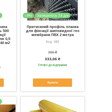
і
–9%
Залишилось 24 дні
рана
Притискний профіль планка
ь 500
для фіксації шиповидної гео
яції
мембрани ПВХ 2 метра
ю 0,5
383
40 м2
366 ₴
333,06 ₴
Готово до відправки
н
Купити
Я