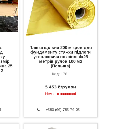
а
Плівка щільна 200 мікрон для
ід
фундаменту стяжки підлоги
жку
утеплювача покрівлі 4x25
озмір
метрів рулон 100 м2
ина 25
(Польща)
м2
1781
5 453 ₴/рулон
Немає в наявності
3
+380 (66) 783-76-03