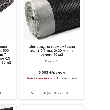
рана
Шиповидна геомембрана
ь 500
Ізоліт 0,6 мм. 2х20 м. п. в
яції
рулоні 40 м2
ю 0,5
255
 30 м2
6 503 ₴/рулон
Немає в наявності
Тільки оптом
3
+380 (66) 783-76-03