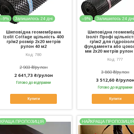
–9%
Залишилось 24 дні
–9%
Залишилось 24 дн
Шиповідна геомембрана
Шиповідна геомемб
Izolit Cottage щільність 400
Ізоліт Профі щільніст
гр/м2 розмір 2х20 метрів
гр\м2 для гідроізол
рулон 40 м2
фундамента або цокол
мм 2х20 метрів рулон 
780
777
2 903 ₴/рулон
3 860 ₴/рулон
2 641,73 ₴/рулон
3 512,60 ₴/руло
Готово до відправки
Готово до відправки
Купити
Купити
КРАЩА ПРОПОЗИЦІЯ
НАЙКРАЩА ПРОПОЗИЦІ