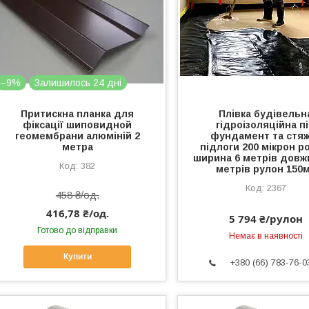
–9%
Залишилось 24 дні
Притискна планка для
Плівка будівельн
фіксації шиповидной
гідроізоляційна п
геомембрани алюміній 2
фундамент та стя
метра
підлоги 200 мікрон р
ширина 6 метрів довж
382
метрів рулон 150
2367
458 ₴/од.
416,78 ₴/од.
5 794 ₴/рулон
Готово до відправки
Немає в наявності
Купити
+380 (66) 783-76-0