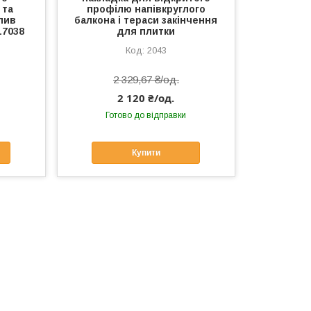
 та
профілю напівкруглого
лив
балкона і тераси закінчення
L7038
для плитки
2043
2 329,67 ₴/од.
2 120 ₴/од.
Готово до відправки
Купити