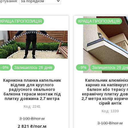
КРАЩА ПРОПОЗИЦІЯ
КРАЩА ПРОПОЗИЦІЯ
–9%
Залишилось 26 днів
–9%
Залишилось 26 дн
Карнизна планка капельник
Капельник алюмініє
відлив для круглого
карниз на напівкруг
радіусного овального
балкон або терасу 
балкона тераси монтаж під
керамічну плитку до
плитку довжина 2.7 метра
2,7 метра колір корич
сірий антік
2241
1339
3 100 ₴/пог.м
3 100 ₴/пог.м
2 821 ₴/пог.м