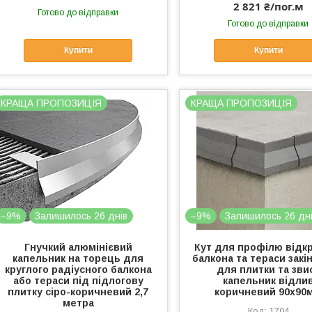
2 821 ₴/пог.м
Готово до відправки
Готово до відправки
Купити
Купити
КРАЩА ПРОПОЗИЦІЯ
КРАЩА ПРОПОЗИЦІЯ
–9%
Залишилось 26 днів
–9%
Залишилось 26 дн
Гнучкий алюмінієвий
Кут для профілю відк
капельник на торець для
балкона та тераси закі
круглого радіусного балкона
для плитки та зви
або тераси під підлогову
капельник відли
плитку сіро-коричневий 2,7
коричневий 90х90
метра
1704