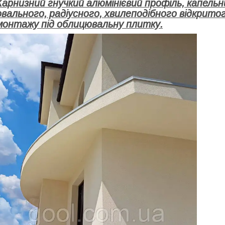
Карнизний
гнучкий
алюмінієвий профіль, капельн
овального, радіусного, хвилеподібного
відкрито
монтажу під облицювальну плитку.