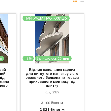
НАЙКРАЩА ПРОПОЗИЦІЯ
ів
–9%
Залишилось 26 днів
вий
Відлив капельник карниз
лий
для вигнутого напівкруглого
під
овального балкона та тераси
вжина
прихованого монтажу під
нево-
плитку
2377
3 100 ₴/пог.м
2 821 ₴/пог.м