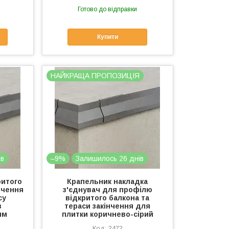
Готово до відправки
Купити
НАЙКРАЩА ПРОПОЗИЦІЯ
ів
–9%
Залишилось 26 днів
ритого
Крапельник накладка
нчення
з'єднувач для профілю
су
відкритого балкона та
в
тераси закінчення для
мм
плитки коричнево-сірий
2472