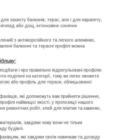
для захисту балконів, терас, але і для парапету,
снігопад або дощ, інтенсивне сонячне
лений з антикорозійного та легкого алюмінію,
влені балконні та терасні профілі можна
дливу:
 подбати і про правильно відрегульовані профілю
ти поділені на категорії, тому ви легко зможете
логою або профіль для тераси,
облицьованої
фахівців, які допоможуть вам прийняти рішення,
профілі найвищої якості, у пропозиції нашого
ння ремонтних робіт, клей для плитки та каменю,
матеріалів, завдяки чому вони не тільки
ду будівлі.
ахівцям, які завдяки своїм навичкам та досвіду