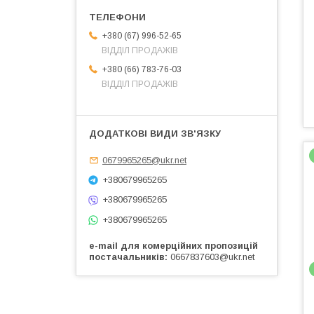
+380 (67) 996-52-65
ВІДДІЛ ПРОДАЖІВ
+380 (66) 783-76-03
ВІДДІЛ ПРОДАЖІВ
0679965265@ukr.net
+380679965265
+380679965265
+380679965265
e-mail для комерційних пропозицій
постачальників
0667837603@ukr.net