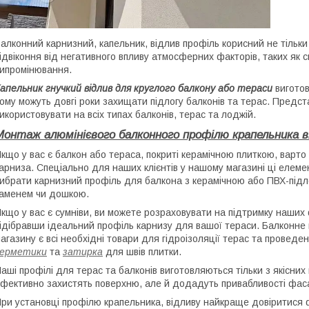
алконний карнизний, капельник, відлив профіль корисний не тільки 
ідвіконня від негативного впливу атмосферних факторів, таких як 
ипромінювання.
апельник гнучкий відлив для круглого балкону або тераси
виготов
ому можуть довгі роки захищати підлогу балконів та терас.
Предста
икористовувати на всіх типах балконів, терас та лоджій.
Монтаж алюмінієвого балконного профілю крапельника ві
кщо у вас є балкон або тераса, покриті керамічною плиткою, варто
арниза.
Спеціально для наших клієнтів у нашому магазині ці елемен
ибрати карнизний профіль для балкона з керамічною або ПВХ-під
аменем чи дошкою
.
кщо у вас є сумніви, ви можете розраховувати на підтримку наших 
ідібравши ідеальний профіль карнизу для вашої тераси.
Балконне 
агазину є всі необхідні товари для гідроізоляції терас та проведе
герметики
та
затирка
для швів плитки.
аші профілі для терас та балконів виготовляються тільки з якісних 
фективно захистять поверхню, але й додадуть привабливості фаса
ри установці профілю крапельника, відливу найкраще довіритися ф