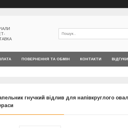
РІАЛИ
ЕТ-
ТАВКА
ПЛАТА
ПОВЕРНЕННЯ ТА ОБМІН
КОНТАКТИ
ВІДГУКИ
апельник гнучкий відлив для напівкруглого ова
ераси