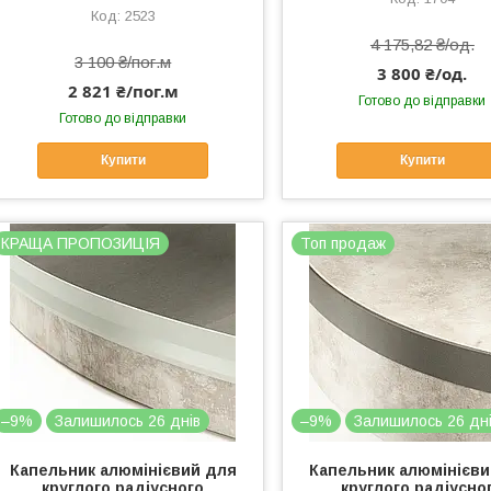
2523
4 175,82 ₴/од.
3 100 ₴/пог.м
3 800 ₴/од.
2 821 ₴/пог.м
Готово до відправки
Готово до відправки
Купити
Купити
КРАЩА ПРОПОЗИЦІЯ
Топ продаж
–9%
Залишилось 26 днів
–9%
Залишилось 26 дн
Капельник алюмінієвий для
Капельник алюмінієви
круглого радіусного
круглого радіусно