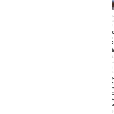
Б
п
в
К
т
в
Я
к
в
к
Я
п
м
Н
е
П