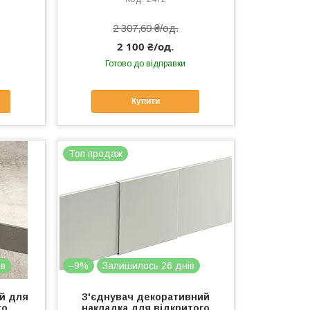
2 307,69 ₴/од.
2 100 ₴/од.
Готово до відправки
Купити
Топ продаж
ів
–9%
Залишилось 26 днів
й для
З'єднувач декоративний
го
накладка для відкритого