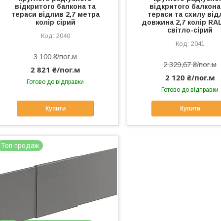
відкритого балкона та
відкритого балкона
тераси відлив 2,7 метра
тераси та схилу від
колір сірий
довжина 2,7 колір RA
світло-сірий
2040
2041
3 100 ₴/пог.м
2 329,67 ₴/пог.м
2 821 ₴/пог.м
2 120 ₴/пог.м
Готово до відправки
Готово до відправки
Купити
Купити
Топ продаж