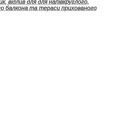
ик, відлив для
для напівкруглого,
го балкона та тераси прихованого