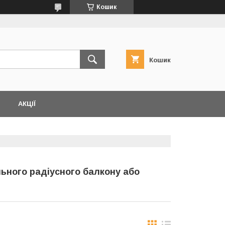
Кошик
Кошик
АКЦІЇ
льного радіусного балкону або