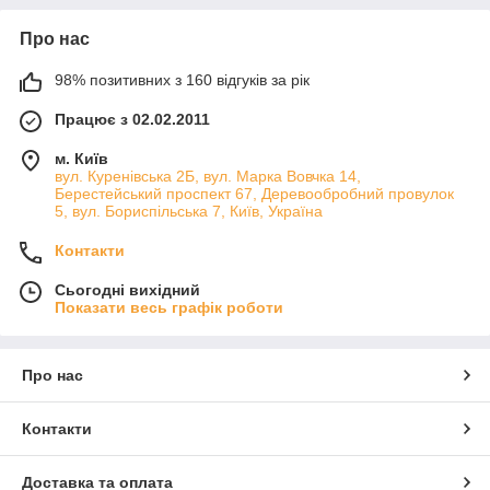
результатів ми маємо використовувати викрутку з правильним
наконечником і відповідного розміру. Біти діляться на безліч
Про нас
типів залежно від наконечника
шурупа, дюбелі саморіза
і,
отже, типу розрізу, який вони монтують. Однак для того, щоб
98% позитивних з 160 відгуків за рік
легко закрутити або відкрутити гвинт, ми маємо
використовувати викрутку не тільки відповідного типу
Працює з 02.02.2011
(наприклад, з плоским наконечником, Pozidrive, Phillips або
Torx), але й відповідного розміру. Занадто великий
м. Київ
наконечник не входить досить глибоко в розріз, занадто
вул. Куренівська 2Б, вул. Марка Вовчка 14,
Берестейський проспект 67, Деревообробний провулок
тонкий наконечник може зіслизнути в розріз і пошкодити
5, вул. Бориспільська 7, Київ, Україна
головку гвинта.
Контакти
Сьогодні вихідний
Показати весь графік роботи
Про нас
Контакти
Доставка та оплата