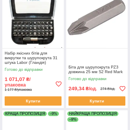
Набір якісних бітів для
викрутки та шурупокрута 31
штука Labor (Гландія)
Біта для шурупокрута PZ3
Готово до відправки
довжина 25 мм S2 Red Mark
1 071,07
Готово до відправки
₴/
упаковка
249,34
₴/од.
274 ₴/од.
1 177 ₴/упаковка
Купити
Купити
КРАЩА ПРОПОЗИЦІЯ
–9%
НАЙКРАЩА ПРОПОЗИЦІЯ
–9%