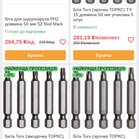
Біта Torx (зірочка ТОРКС) TX
15 довжина 50 мм упаковка 5
Біта для шурупокрута PH2
штук
довжина 50 мм S2 Red Mark
В наявності
Готово до відправки
281,19
₴/комплект
204,75
₴/од.
225 ₴/од.
309 ₴/комплект
Купити
Купити
НАЙКРАЩА ПРОПОЗИЦІЯ
НАЙКРАЩА ПРОПОЗИЦІЯ
–9%
–9%
Бита Torx (звездочка ТОРКС)
Біта Torx (зірочка ТОРКС)