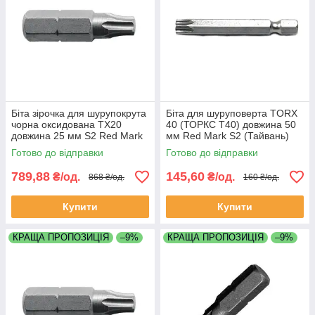
Біта зірочка для шурупокрута
Біта для шуруповерта TORX
чорна оксидована TX20
40 (ТОРКС Т40) довжина 50
довжина 25 мм S2 Red Mark
мм Red Mark S2 (Тайвань)
Готово до відправки
Готово до відправки
789,88
145,60
₴/од.
₴/од.
868 ₴/од.
160 ₴/од.
Купити
Купити
КРАЩА ПРОПОЗИЦІЯ
–9%
КРАЩА ПРОПОЗИЦІЯ
–9%