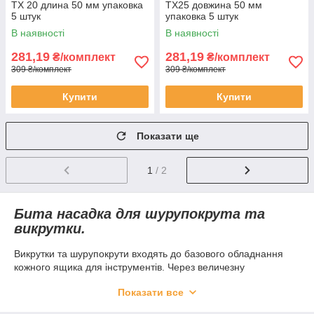
TX 20 длина 50 мм упаковка
TX25 довжина 50 мм
5 штук
упаковка 5 штук
В наявності
В наявності
281,19
281,19
₴/комплект
₴/комплект
309 ₴/комплект
309 ₴/комплект
Купити
Купити
Показати ще
1
/ 2
Бита насадка для шурупокрута та
викрутки.
Викрутки та шурупокрути входять до базового обладнання
кожного ящика для інструментів. Через величезну
популярність гвинтових і болтових з'єднань без них не можуть
Показати все
обійтися ні професіонали, ні самодійні майстри. Однак це не
універсальні інструменти — для досягнення гарних