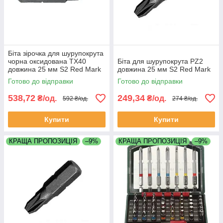
Біта зірочка для шурупокрута
чорна оксидована TX40
Біта для шурупокрута PZ2
довжина 25 мм S2 Red Mark
довжина 25 мм S2 Red Mark
(Impact)
Готово до відправки
Готово до відправки
538,72
249,34
₴/од.
₴/од.
592 ₴/од.
274 ₴/од.
Купити
Купити
КРАЩА ПРОПОЗИЦІЯ
–9%
КРАЩА ПРОПОЗИЦІЯ
–9%