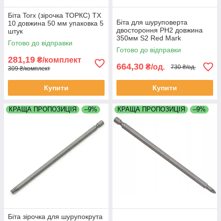
Біта Torx (зірочка ТОРКС) TX
Біта для шуруповерта
10 довжина 50 мм упаковка 5
двостороння PH2 довжина
штук
350мм S2 Red Mark
Готово до відправки
Готово до відправки
281,19
₴/комплект
664,30
₴/од.
730 ₴/од.
309 ₴/комплект
Купити
Купити
КРАЩА ПРОПОЗИЦІЯ
–9%
КРАЩА ПРОПОЗИЦІЯ
–9%
Біта зірочка для шурупокрута