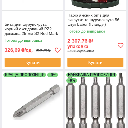
Набір якісних бітів для
викрутки та шурупокрута 56
Бита для шурупокрута
штук Labor (Гландія)
чорний оксидований PZ2
Готово до відправки
довжина 25 мм S2 Red Mark
Готово до відправки
2 307,76
₴/
упаковка
326,69
₴/од.
359 ₴/од.
2 536 ₴/упаковка
Купити
Купити
КРАЩА ПРОПОЗИЦІЯ
–9%
НАЙКРАЩА ПРОПОЗИЦІЯ
–9%