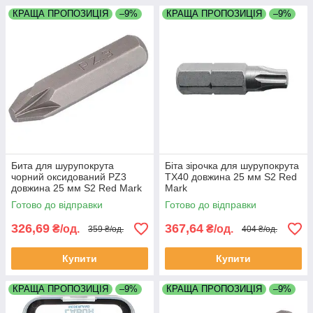
КРАЩА ПРОПОЗИЦІЯ
–9%
КРАЩА ПРОПОЗИЦІЯ
–9%
Бита для шурупокрута
Біта зірочка для шурупокрута
чорний оксидований PZ3
TX40 довжина 25 мм S2 Red
довжина 25 мм S2 Red Mark
Mark
(Impact)
Готово до відправки
Готово до відправки
326,69
367,64
₴/од.
₴/од.
359 ₴/од.
404 ₴/од.
Купити
Купити
КРАЩА ПРОПОЗИЦІЯ
–9%
КРАЩА ПРОПОЗИЦІЯ
–9%