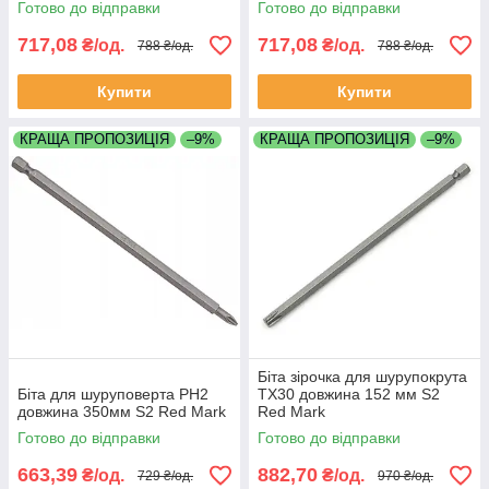
Готово до відправки
Готово до відправки
717,08
717,08
₴/од.
₴/од.
788 ₴/од.
788 ₴/од.
Купити
Купити
КРАЩА ПРОПОЗИЦІЯ
–9%
КРАЩА ПРОПОЗИЦІЯ
–9%
Біта зірочка для шурупокрута
Біта для шуруповерта PH2
TX30 довжина 152 мм S2
довжина 350мм S2 Red Mark
Red Mark
Готово до відправки
Готово до відправки
663,39
882,70
₴/од.
₴/од.
729 ₴/од.
970 ₴/од.