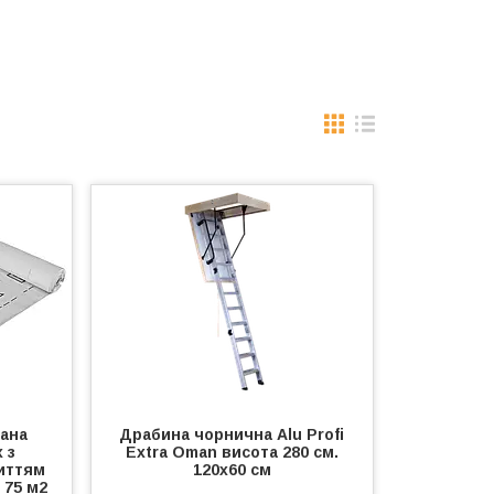
ана
Драбина чорнична Alu Profi
 з
Extra Oman висота 280 см.
иттям
120х60 см
 75 м2