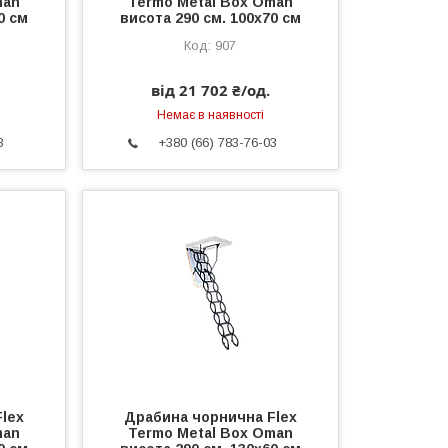
man
Termo Metal Box Oman
0 см
висота 290 см. 100х70 см
907
від 21 702 ₴/од.
Немає в наявності
3
+380 (66) 783-76-03
lex
Драбина чорнична Flex
man
Termo Metal Box Oman