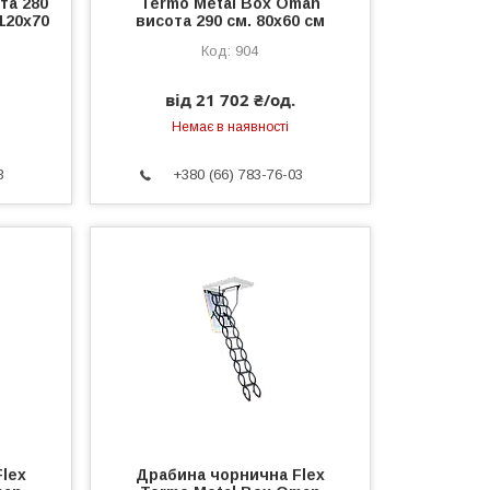
та 280
Termo Metal Box Oman
120х70
висота 290 см. 80х60 см
904
від 21 702 ₴/од.
Немає в наявності
3
+380 (66) 783-76-03
lex
Драбина чорнична Flex