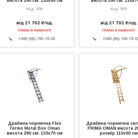
висота 290 см. 120х60 см
висота 290 см. 120х7
908
909
від 21 702 ₴/од.
від 21 702 ₴/од.
Немає в наявності
Немає в наявності
+380 (66) 783-76-03
+380 (66) 783-76-0
Драбина чорнична Flex
Драбина чорнична ск
Termo Metal Box Oman
PRIMA OMAN висота 28
висота 290 см. 130х70 см
розмір 110х60 см