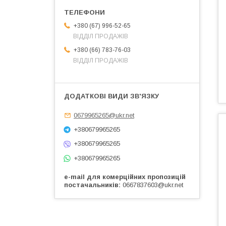
+380 (67) 996-52-65
ВІДДІЛ ПРОДАЖІВ
+380 (66) 783-76-03
ВІДДІЛ ПРОДАЖІВ
0679965265@ukr.net
+380679965265
+380679965265
+380679965265
e-mail для комерційних пропозицій
постачальників
0667837603@ukr.net