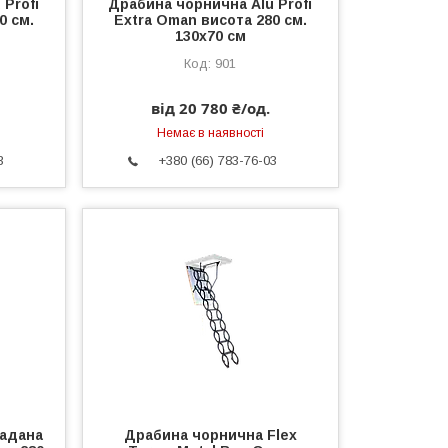
 Profi
Драбина чорнична Alu Profi
0 см.
Extra Oman висота 280 см.
130х70 см
901
від 20 780 ₴/од.
Немає в наявності
3
+380 (66) 783-76-03
ладана
Драбина чорнична Flex