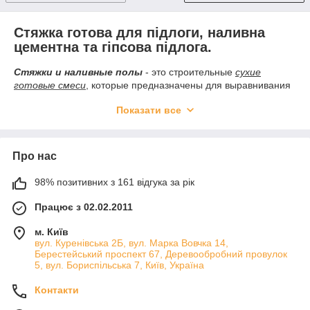
Стяжка готова для підлоги, наливна
цементна та гіпсова підлога
.
Стяжки и наливные полы
- это строительные
сухие
готовые смеси
, которые предназначены для выравнивания
горизонтальных поверхностей, а также устранения
Показати все
возможных неровностей, перепадов, для повышения
прочности основания и подготовке под финишную-чистовую
отделку, для отделки плиткой (
клей для плитки
),
линолеумом, ламинатом, паркетом и т.п. Ми пропонуємо
Про нас
Вашій увазі різноманітний спектр продукції, починаючи від
простих цементних готових стяжок закінчуючи високоміцними
98% позитивних з 161 відгука за рік
і зносостійкими промисловими полімерними і
поліуретановими наливними підлогами.
Працює з 02.02.2011
м. Київ
вул. Куренівська 2Б, вул. Марка Вовчка 14,
Берестейський проспект 67, Деревообробний провулок
5, вул. Бориспільська 7, Київ, Україна
Контакти