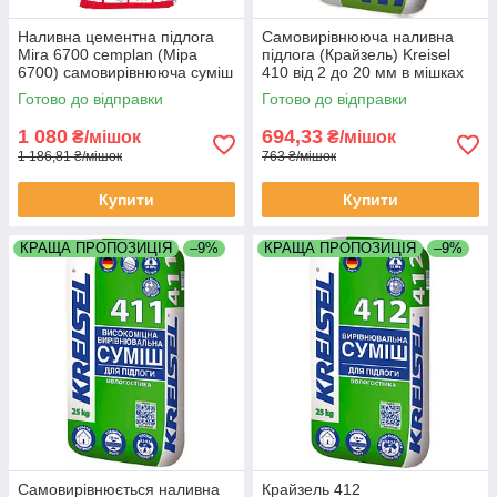
Наливна цементна підлога
Самовирівнююча наливна
Mira 6700 cemplan (Міра
підлога (Крайзель) Kreisel
6700) самовирівнююча суміш
410 від 2 до 20 мм в мішках
від 1-45 ммм мішок 25
по 25 кг
Готово до відправки
Готово до відправки
кілограмів
1 080
694,33
₴/мішок
₴/мішок
1 186,81 ₴/мішок
763 ₴/мішок
Купити
Купити
КРАЩА ПРОПОЗИЦІЯ
–9%
КРАЩА ПРОПОЗИЦІЯ
–9%
Самовирівнюється наливна
Крайзель 412