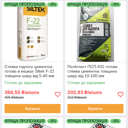
КРАЩА ПРОПОЗИЦІЯ
–9%
КРАЩА ПРОПОЗИЦІЯ
–9%
Стяжка підлога цементна
Поліпласт ПСП-031 готова
готова в мішках Siltek F-22
стяжка цементна товщина
товщина шару від 5-40 мм
шару від 10-100 мм
мішок 25 кг
Готово до відправки
Готово до відправки
368,55
202,93
₴/мішок
₴/мішок
405 ₴/мішок
223 ₴/мішок
Купити
Купити
КРАЩА ПРОПОЗИЦІЯ
–9%
КРАЩА ПРОПОЗИЦІЯ
–9%