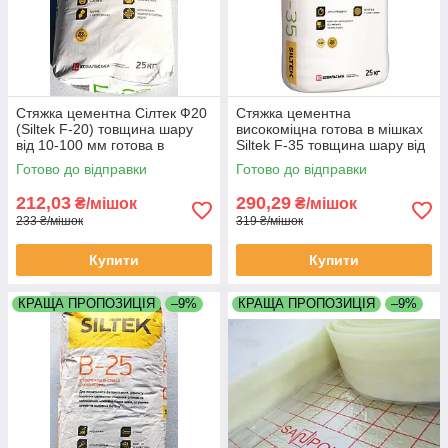
Стяжка цементна Сілтек Ф20
Стяжка цементна
(Siltek F-20) товщина шару
високоміцна готова в мішках
від 10-100 мм готова в
Siltek F-35 товщина шару від
мішках 25 кг
5-50 мм мішок 25 кг
Готово до відправки
Готово до відправки
212,03
290,29
₴/мішок
₴/мішок
233 ₴/мішок
319 ₴/мішок
Купити
Купити
КРАЩА ПРОПОЗИЦІЯ
–9%
КРАЩА ПРОПОЗИЦІЯ
–9%