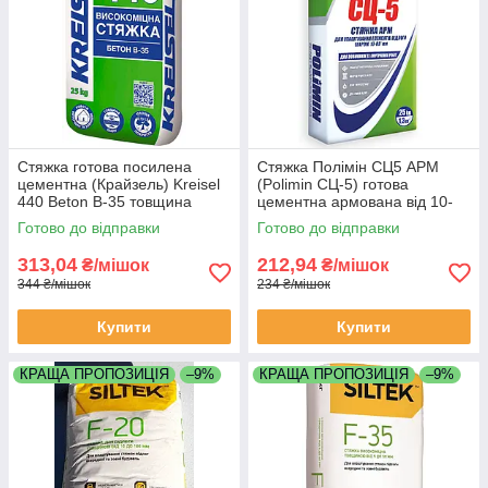
Стяжка готова посилена
Стяжка Полімін СЦ5 АРМ
цементна (Крайзель) Kreisel
(Polimin СЦ-5) готова
440 Beton B-35 товщина
цементна армована від 10-
шару від 20-100 мм
100мм мішок 25кг
Готово до відправки
Готово до відправки
313,04
212,94
₴/мішок
₴/мішок
344 ₴/мішок
234 ₴/мішок
Купити
Купити
КРАЩА ПРОПОЗИЦІЯ
–9%
КРАЩА ПРОПОЗИЦІЯ
–9%