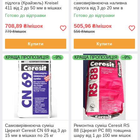
підлога (Крайзель) Kreisel
самовирівнююча наливна
411 від 2 до 50 мм в мішках
підлога від 3 до 20 мм в
по 25 кг
мішках по 25 кг
Готово до відправки
Готово до відправки
708,89
505,96
₴/мішок
₴/мішок
779 ₴/мішок
556 ₴/мішок
Купити
Купити
КРАЩА ПРОПОЗИЦІЯ
–9%
КРАЩА ПРОПОЗИЦІЯ
–9%
Самовирівнююча суміш
Ремонтна суміш Ceresit RS
Церезіт Ceresit CN 69 від 3 до
88 (Церезіт РС 88) товщина
15 мм в мішках по 25 кг
шару від 1 до 100 мм мішок