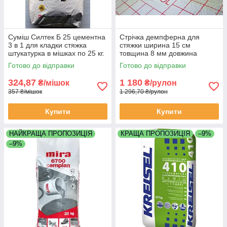
Суміш Силтек Б 25 цементна
Стрічка демпферна для
3 в 1 для кладки стяжка
стяжки ширина 15 см
штукатурка в мішках по 25 кг.
товщина 8 мм довжина
рулону 50 м.п.
Готово до відправки
Готово до відправки
324,87
1 180
₴/мішок
₴/рулон
357 ₴/мішок
1 296,70 ₴/рулон
Купити
Купити
НАЙКРАЩА ПРОПОЗИЦІЯ
КРАЩА ПРОПОЗИЦІЯ
–9%
–9%