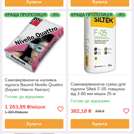
Купити
Купити
КРАЩА ПРОПОЗИЦІЯ
–9%
КРАЩА ПРОПОЗИЦІЯ
–9%
Самовирівнююча наливна
Самовирівнююча суміш для
підлога Baumit Nivello Quattro
підлоги Siltek F-05 товщина
(Бауміт Нівело Кватро)
від 3-80 мм мішок 25 кг
товщина від 1 до 20 мм 25 кг
Готово до відправки
мішок
Готово до відправки
1 263,99
₴/мішок
362,18
₴
398 ₴
1 389 ₴/мішок
Купити
Купити