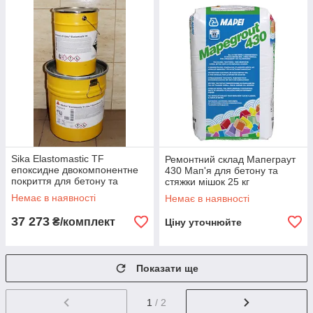
Sika Elastomastic TF
Ремонтний склад Мапеграут
епоксидне двокомпонентне
430 Мап'я для бетону та
покриття для бетону та
стяжки мішок 25 кг
металу RAL 7037 комплект
Немає в наявності
Немає в наявності
20 кг
37 273
₴/комплект
Ціну уточнюйте
Показати ще
1
/ 2