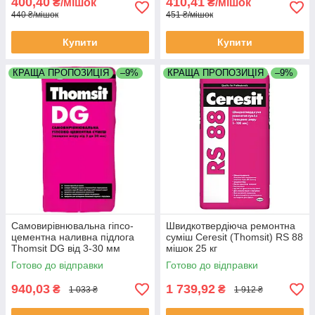
400,40
410,41
₴/мішок
₴/мішок
440 ₴/мішок
451 ₴/мішок
Купити
Купити
КРАЩА ПРОПОЗИЦІЯ
–9%
КРАЩА ПРОПОЗИЦІЯ
–9%
Самовирівнювальна гіпсо-
Швидкотвердіюча ремонтна
цементна наливна підлога
суміш Ceresit (Thomsit) RS 88
Thomsit DG від 3-30 мм
мішок 25 кг
Готово до відправки
Готово до відправки
940,03
1 739,92
₴
₴
1 033 ₴
1 912 ₴