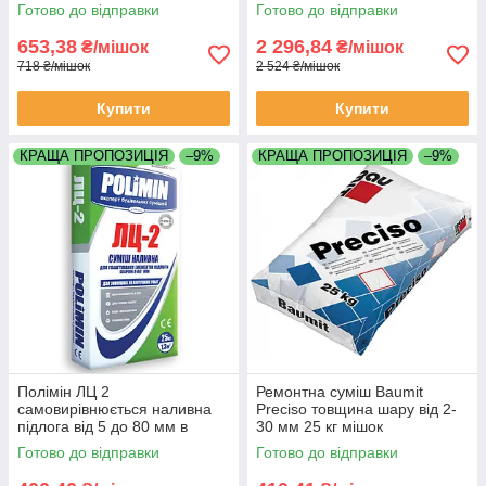
25 кг
Готово до відправки
Готово до відправки
653,38
2 296,84
₴/мішок
₴/мішок
718 ₴/мішок
2 524 ₴/мішок
Купити
Купити
КРАЩА ПРОПОЗИЦІЯ
–9%
КРАЩА ПРОПОЗИЦІЯ
–9%
Полімін ЛЦ 2
Ремонтна суміш Baumit
самовирівнюється наливна
Preciso товщина шару від 2-
підлога від 5 до 80 мм в
30 мм 25 кг мішок
мішках по 25 кг
Готово до відправки
Готово до відправки