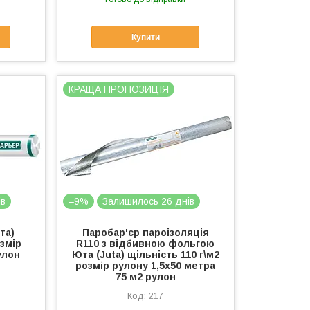
Купити
КРАЩА ПРОПОЗИЦІЯ
ів
–9%
Залишилось 26 днів
та)
Паробар'єр пароізоляція
озмір
R110 з відбивною фольгою
улон
Юта (Juta) щільність 110 г\м2
розмір рулону 1,5х50 метра
75 м2 рулон
217