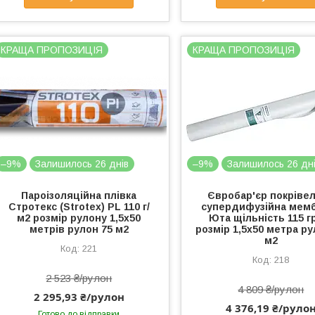
КРАЩА ПРОПОЗИЦІЯ
КРАЩА ПРОПОЗИЦІЯ
–9%
Залишилось 26 днів
–9%
Залишилось 26 дн
Пароізоляційна плівка
Євробар'єр покріве
Стротекс (Strotex) PL 110 г/
супердифузійна мем
м2 розмір рулону 1,5х50
Юта щільність 115 г
метрів рулон 75 м2
розмір 1,5х50 метра ру
м2
221
218
2 523 ₴/рулон
4 809 ₴/рулон
2 295,93 ₴/рулон
4 376,19 ₴/руло
Готово до відправки