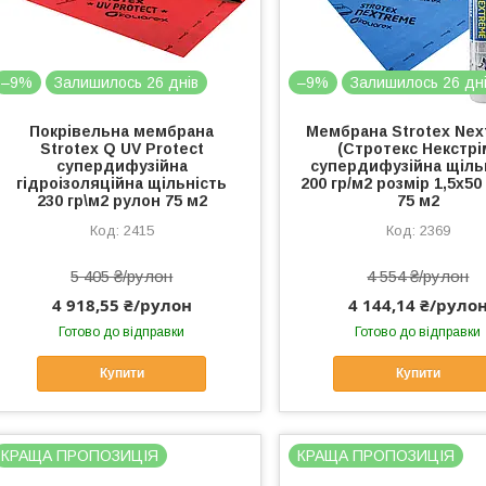
–9%
Залишилось 26 днів
–9%
Залишилось 26 дн
Покрівельна мембрана
Мембрана Strotex Nex
Strotex Q UV Protect
(Стротекс Некстрі
супердифузійна
супердифузійна щіль
гідроізоляційна щільність
200 гр/м2 розмір 1,5х5
230 гр\м2 рулон 75 м2
75 м2
2415
2369
5 405 ₴/рулон
4 554 ₴/рулон
4 918,55 ₴/рулон
4 144,14 ₴/руло
Готово до відправки
Готово до відправки
Купити
Купити
КРАЩА ПРОПОЗИЦІЯ
КРАЩА ПРОПОЗИЦІЯ