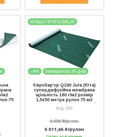
КРАЩА ПРОПОЗИЦІЯ
ів
–9%
Залишилось 26 днів
льна
Євробар'єр Q160 Juta (Юта)
брана
супердифузійна мембрана
р/м2
щільність 160 г/м2 розмір
лон 75
1,5х50 метра рулон 75 м2
220
6 606 ₴/рулон
6 011,46 ₴/рулон
н
Готово до відправки