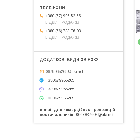
+380 (67) 996-52-65
ВІДДІЛ ПРОДАЖІВ
+380 (66) 783-76-03
ВІДДІЛ ПРОДАЖІВ
0679965265@ukr.net
+380679965265
+380679965265
+380679965265
e-mail для комерційних пропозицій
постачальників
0667837603@ukr.net