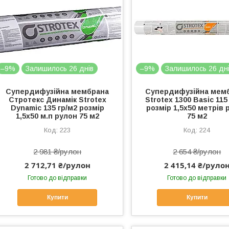
–9%
Залишилось 26 днів
–9%
Залишилось 26 дн
Супердифузійна мембрана
Супердифузійна мем
Стротекс Динамік Strotex
Strotex 1300 Basic 115
Dynamіс 135 гр/м2 розмір
розмір 1,5х50 метрів 
1,5х50 м.п рулон 75 м2
75 м2
223
224
2 981 ₴/рулон
2 654 ₴/рулон
2 712,71 ₴/рулон
2 415,14 ₴/руло
Готово до відправки
Готово до відправки
Купити
Купити