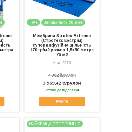
ів
–9%
Залишилось 26 днів
treme
Мембрана Strotex Extreme
м)
(Стротекс Екстрім)
ність
супердифузійна щільність
0 метра
170 гр/м2 розмір 1,5х50 метра
75 м2
2370
4 362 ₴/рулон
н
3 969,42 ₴/рулон
Готово до відправки
Купити
НАЙКРАЩА ПРОПОЗИЦІЯ