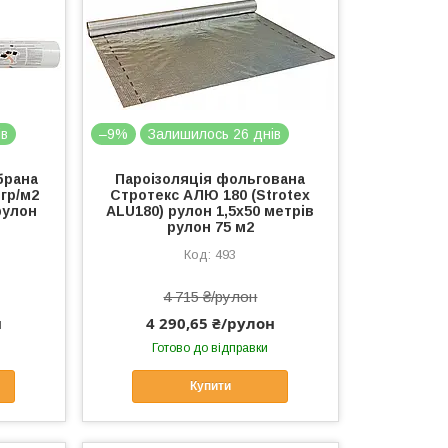
ів
–9%
Залишилось 26 днів
брана
Пароізоляція фольгована
 гр/м2
Стротекс АЛЮ 180 (Strotex
рулон
ALU180) рулон 1,5х50 метрів
рулон 75 м2
493
4 715 ₴/рулон
н
4 290,65 ₴/рулон
Готово до відправки
Купити