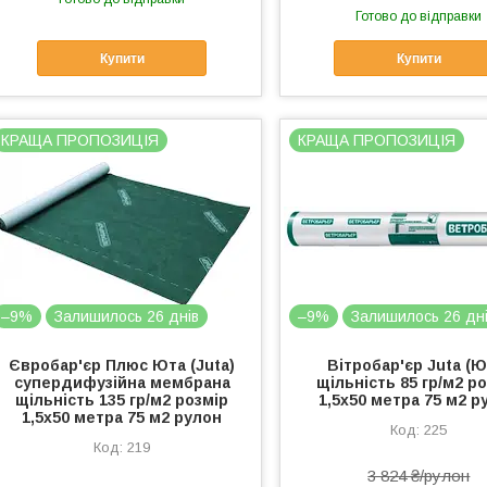
Готово до відправки
Купити
Купити
КРАЩА ПРОПОЗИЦІЯ
КРАЩА ПРОПОЗИЦІЯ
–9%
Залишилось 26 днів
–9%
Залишилось 26 дн
Євробар'єр Плюс Юта (Juta)
Вітробар'єр Juta (Ю
супердифузійна мембрана
щільність 85 гр/м2 р
щільність 135 гр/м2 розмір
1,5х50 метра 75 м2 р
1,5х50 метра 75 м2 рулон
225
219
3 824 ₴/рулон