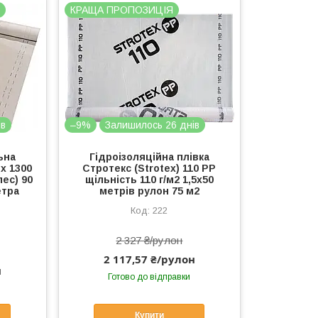
Я
КРАЩА ПРОПОЗИЦІЯ
ів
–9%
Залишилось 26 днів
ьна
Гідроізоляційна плівка
x 1300
Стротекс (Strotex) 110 PP
ес) 90
щільність 110 г/м2 1,5х50
етра
метрів рулон 75 м2
222
2 327 ₴/рулон
2 117,57 ₴/рулон
н
Готово до відправки
Купити