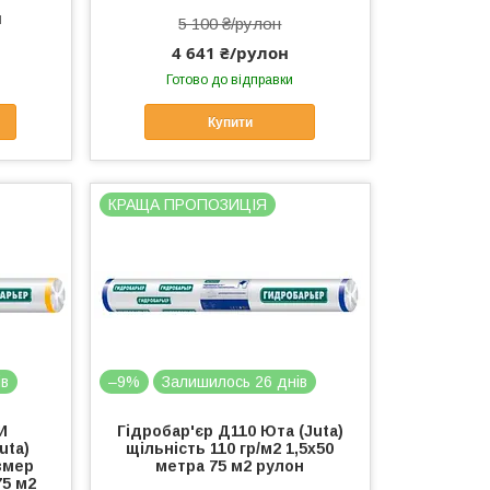
н
5 100 ₴/рулон
4 641 ₴/рулон
Готово до відправки
Купити
КРАЩА ПРОПОЗИЦІЯ
ів
–9%
Залишилось 26 днів
И
Гідробар'єр Д110 Юта (Juta)
uta)
щільність 110 гр/м2 1,5х50
азмер
метра 75 м2 рулон
75 м2