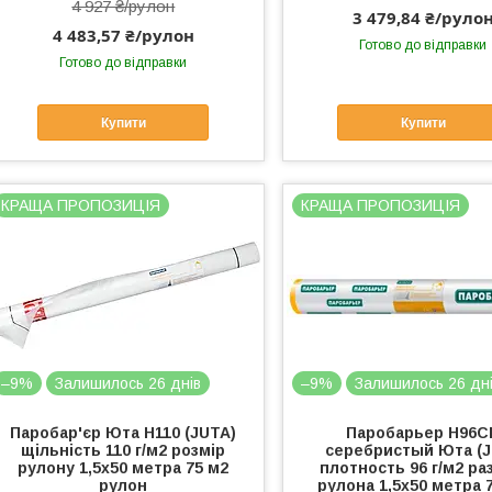
4 927 ₴/рулон
3 479,84 ₴/руло
4 483,57 ₴/рулон
Готово до відправки
Готово до відправки
Купити
Купити
КРАЩА ПРОПОЗИЦІЯ
КРАЩА ПРОПОЗИЦІЯ
–9%
Залишилось 26 днів
–9%
Залишилось 26 дн
Паробар'єр Юта Н110 (JUTA)
Паробарьер Н96С
щільність 110 г/м2 розмір
серебристый Юта (J
рулону 1,5х50 метра 75 м2
плотность 96 г/м2 р
рулон
рулона 1,5х50 метра 