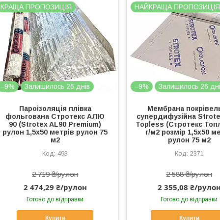
КРАЩА ПРОПОЗИЦІЯ
НАЙКРАЩА ПРОПОЗИЦІ
–9%
Залишилось 26 днів
–9%
Залишилось 26 дн
Пароізоляція плівка
Мембрана покрівел
фольгована Стротекс АЛЮ
супердифузійна Strote
90 (Strotex AL90 Premium)
Topless (Стротекс Топл
рулон 1,5х50 метрів рулон 75
г/м2 розмір 1,5х50 м
м2
рулон 75 м2
493
2371
2 719 ₴/рулон
2 588 ₴/рулон
2 474,29 ₴/рулон
2 355,08 ₴/руло
Готово до відправки
Готово до відправки
Купити
Купити