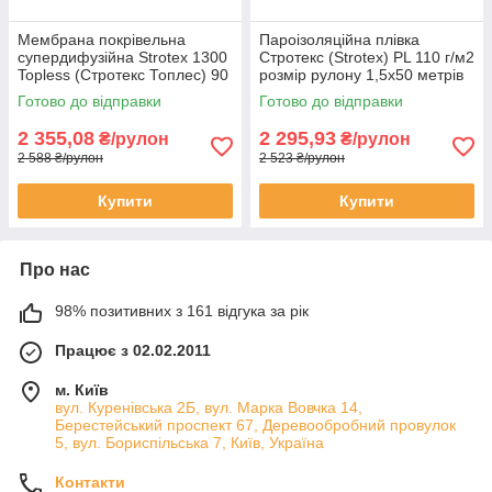
Мембрана покрівельна
Пароізоляційна плівка
супердифузійна Strotex 1300
Стротекс (Strotex) PL 110 г/м2
Topless (Стротекс Топлес) 90
розмір рулону 1,5х50 метрів
г/м2 розмір 1,5х50 метра
рулон 75 м2
Готово до відправки
Готово до відправки
рулон 75 м2
2 355,08
2 295,93
₴/рулон
₴/рулон
2 588 ₴/рулон
2 523 ₴/рулон
Купити
Купити
Про нас
98% позитивних з 161 відгука за рік
Працює з 02.02.2011
м. Київ
вул. Куренівська 2Б, вул. Марка Вовчка 14,
Берестейський проспект 67, Деревообробний провулок
5, вул. Бориспільська 7, Київ, Україна
Контакти