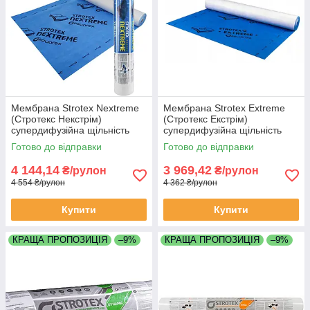
Мембрана Strotex Nextreme
Мембрана Strotex Extreme
(Стротекс Некстрім)
(Стротекс Екстрім)
супердифузійна щільність
супердифузійна щільність
200 гр/м2 розмір 1,5х50
170 гр/м2 розмір 1,5х50
Готово до відправки
Готово до відправки
метра 75 м2
метра 75 м2
4 144,14
3 969,42
₴/рулон
₴/рулон
4 554 ₴/рулон
4 362 ₴/рулон
Купити
Купити
КРАЩА ПРОПОЗИЦІЯ
–9%
КРАЩА ПРОПОЗИЦІЯ
–9%