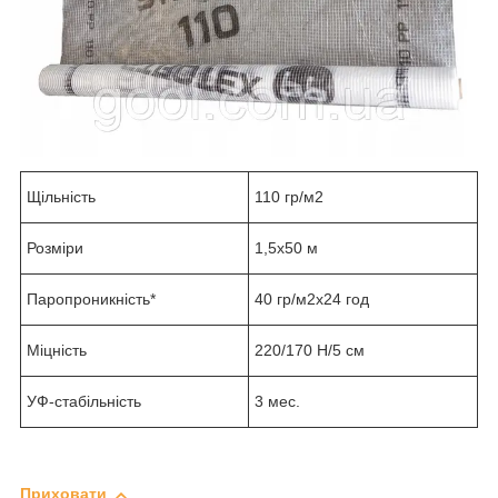
Щільність
110 гр/м
2
Розміри
1,5х50 м
Паропроникність*
40 гр/м
2
х24 год
Міцність
220/170 Н/5 см
УФ-стабільність
3 мес.
Приховати