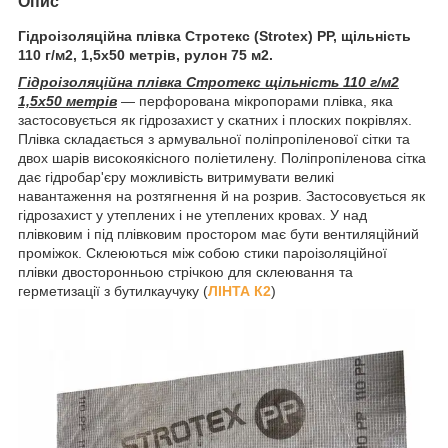
Опис
Гідроізоляційна плівка Стротекс (Strotex) PP, щільність
110 г/м2, 1,5х50 метрів,
рулон 75 м2.
Гідроізоляційна плівка Стротекс щільність 110 г/м2
1,5х50 метрів
— перфорована мікропорами плівка, яка
застосовується як гідрозахист у скатних і плоских покрівлях.
Плівка складається з армувальної поліпропіленової сітки та
двох шарів високоякісного поліетилену. Поліпропіленова сітка
дає гідробар'єру можливість витримувати великі
навантаження на розтягнення й на розрив. Застосовується як
гідрозахист у утеплених і не утеплених кровах. У над
плівковим і під плівковим простором має бути вентиляційний
проміжок. Склеюються між собою стики пароізоляційної
плівки двосторонньою стрічкою для склеювання та
герметизації з бутилкаучуку (
ЛІНТА К2
)