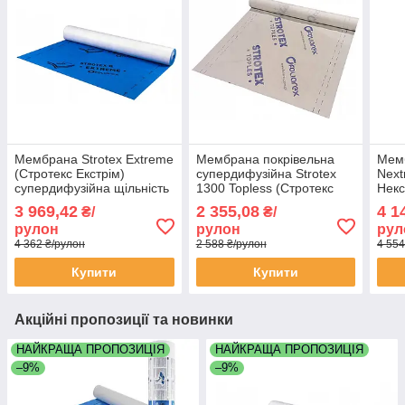
Мембрана Strotex Extreme
Мембрана покрівельна
Мемб
(Стротекс Екстрім)
супердифузійна Strotex
Next
супердифузійна щільність
1300 Topless (Стротекс
Некс
170 гр/м2 розмір 1,5х50
Топлес) 90 г/м2 розмір
щіль
3 969,42
2 355,08
4 1
₴/
₴/
метра 75 м2
1,5х50 метра рулон 75 м2
1,5х
рулон
рулон
рул
4 362 ₴/рулон
2 588 ₴/рулон
4 554
Купити
Купити
Акційні пропозиції та новинки
НАЙКРАЩА ПРОПОЗИЦІЯ
НАЙКРАЩА ПРОПОЗИЦІЯ
–9%
–9%