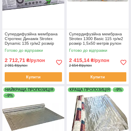
Супердифузійна мембрана
Супердифузійна мембрана
Стротекс Динамік Strotex
Strotex 1300 Basic 115 гр/м2
Dynamіс 135 гр/м2 розмір
розмір 1,5х50 метрів рулон
1,5х50 м.п рулон 75 м2
75 м2
Готово до відправки
Готово до відправки
2 712,71
2 415,14
₴/рулон
₴/рулон
2 981 ₴/рулон
2 654 ₴/рулон
Купити
Купити
НАЙКРАЩА ПРОПОЗИЦІЯ
КРАЩА ПРОПОЗИЦІЯ
–9%
–9%