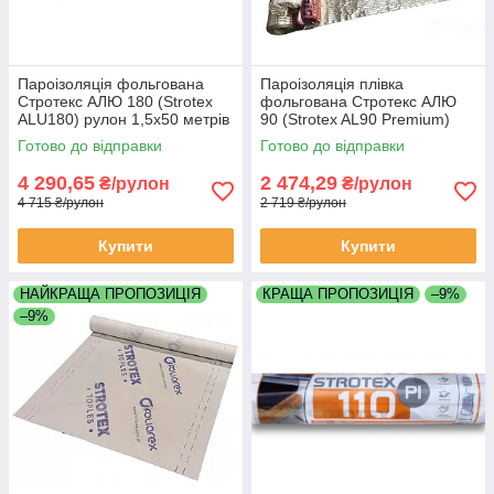
Пароізоляція фольгована
Пароізоляція плівка
Стротекс АЛЮ 180 (Strotex
фольгована Стротекс АЛЮ
ALU180) рулон 1,5х50 метрів
90 (Strotex AL90 Premium)
рулон 75 м2
рулон 1,5х50 метрів рулон 75
Готово до відправки
Готово до відправки
м2
4 290,65
2 474,29
₴/рулон
₴/рулон
4 715 ₴/рулон
2 719 ₴/рулон
Купити
Купити
НАЙКРАЩА ПРОПОЗИЦІЯ
КРАЩА ПРОПОЗИЦІЯ
–9%
–9%