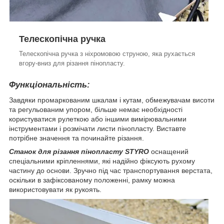
Телескопічна ручка
Телескопічна ручка з ніхромовою струною, яка рухається
вгору-вниз для різання пінопласту.
Функціональність:
Завдяки промаркованим шкалам і кутам, обмежувачам висоти
та регульованим упором, більше немає необхідності
користуватися рулеткою або іншими вимірювальними
інструментами і розмічати листи пінопласту. Виставте
потрібне значення та починайте різання.
Станок для різання пінопласту STYRO
оснащений
спеціальними кріпленнями, які надійно фіксують рухому
частину до основи. Зручно під час транспортування верстата,
оскільки в зафіксованому положенні, рамку можна
використовувати як рукоять.