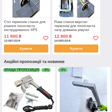
Стіл термоніж станок для
Різак станок верстат
різання пінопласту
термоніж для пінопласта
екструдованого XPS
латр довжина ріжучої
ріжуча частина довжиною
частини 1270 мм для МАХ
11 800
12 800
₴
₴
1050 мм для МАХ
товщини пінопласту до
12 967,03 ₴
14 065,93 ₴
товщини пінопласту до
210 мм
210мм
Купити
Купити
Акційні пропозиції та новинки
КРАЩА ПРОПОЗИЦІЯ
–9%
–9%