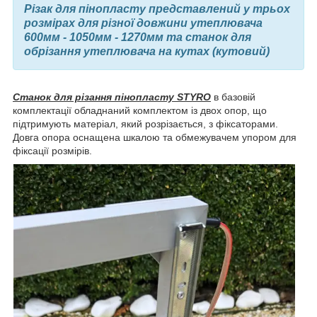
Різак для пінопласту представлений у трьох
розмірах для різної довжини утеплювача
600мм - 1050мм - 1270мм та станок для
обрізання утеплювача на кутах (кутовий)
Станок для різання пінопласту STYRO
в базовій
комплектації обладнаний комплектом із двох опор, що
підтримують матеріал, який розрізається, з фіксаторами.
Довга опора оснащена шкалою та обмежувачем упором для
фіксації розмірів.