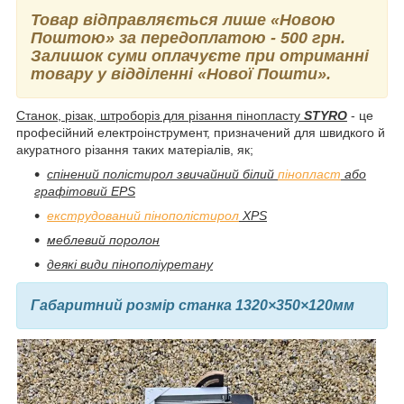
Товар відправляється лише
«
Новою
Поштою
»
за передоплатою - 500 грн.
Залишок суми оплачуєте при отриманні
товару у відділенні
«
Нової Пошти
»
.
Станок, різак, штроборіз для різання пінопласту
STYRO
- це
професійний електроінструмент, призначений для швидкого й
акуратного різання таких матеріалів, як;
спінений полістирол звичайний білий
пінопласт
або
графітовий EPS
екструдований пінополістирол
XPS
меблевий поролон
деякі види пінополіуретану
Габаритний розмір станка 1320×350×120мм