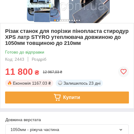
Різак станок для порізки пінопласта стиродур
XPS латр STYRO утеплювача довжиною до
1050мм товщиною до 210мм
Готово до відправки
Код: 2443
Роздріб
11 800
₴
12 967,03 ₴
Економія
1167.03 ₴
Залишилось
23 дні
Купити
Довжина верстата
1050мм - ріжуча частина