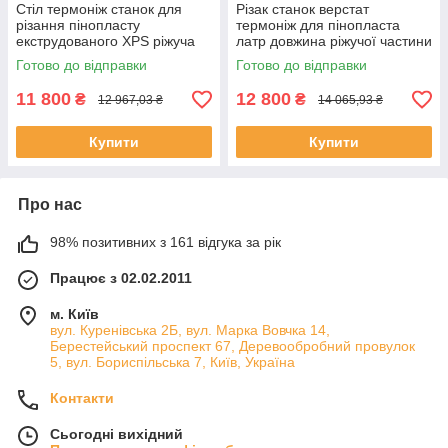
Стіл термоніж станок для
Різак станок верстат
різання пінопласту
термоніж для пінопласта
екструдованого XPS ріжуча
латр довжина ріжучої частини
частина довжиною 1050 мм
1270 мм для МАХ товщини
Готово до відправки
Готово до відправки
для МАХ товщини пінопласту
пінопласту до 210 мм
до 210мм
11 800
12 800
₴
₴
12 967,03 ₴
14 065,93 ₴
Купити
Купити
Про нас
98% позитивних з 161 відгука за рік
Працює з 02.02.2011
м. Київ
вул. Куренівська 2Б, вул. Марка Вовчка 14,
Берестейський проспект 67, Деревообробний провулок
5, вул. Бориспільська 7, Київ, Україна
Контакти
Сьогодні вихідний