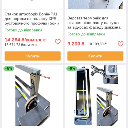
Станок штроборіз Bonie-PJ1
Верстат термоніж для
для порізки пінопласту XPS
різання пінопласту на кутах
рустовочного профілю (боні)
та відкосах фасаду довжина
труби теплої підлоги з
Готово до відправки
300мм глибина 120мм
насадками 20-30-40-50 мм
Готово до відправки
(габарити верстата
14 264
₴/комплект
900×150×200мм)
9 200
₴
10 109,89 ₴
15 674,73 ₴/комплект
Купити
Купити
–9%
–9%