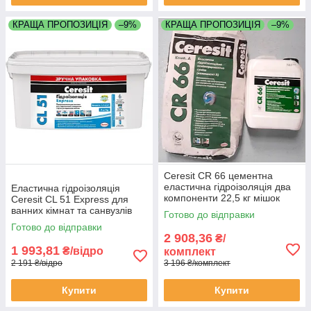
КРАЩА ПРОПОЗИЦІЯ
–9%
КРАЩА ПРОПОЗИЦІЯ
–9%
Ceresit CR 66 цементна
еластична гідроізоляція два
Еластична гідроізоляція
компоненти 22,5 кг мішок
Ceresit CL 51 Express для
каністра
ванних кімнат та санвузлів
Готово до відправки
відро 7 кг
Готово до відправки
2 908,36
₴/
1 993,81
₴/відро
комплект
2 191 ₴/відро
3 196 ₴/комплект
Купити
Купити