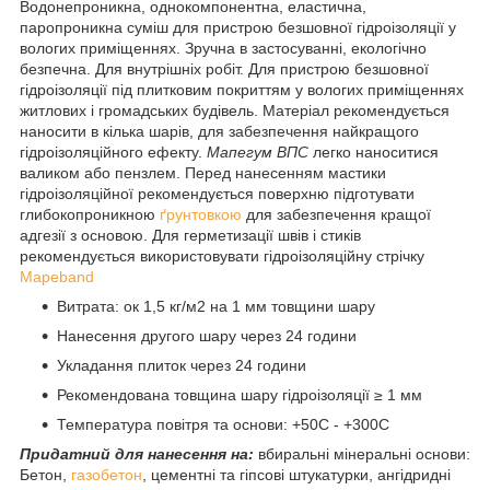
Водонепроникна, однокомпонентна, еластична,
паропроникна суміш для пристрою безшовної гідроізоляції у
вологих приміщеннях. Зручна в застосуванні, екологічно
безпечна. Для внутрішніх робіт. Для пристрою безшовної
гідроізоляції під плитковим покриттям у вологих приміщеннях
житлових і громадських будівель. Матеріал рекомендується
наносити в кілька шарів, для забезпечення найкращого
гідроізоляційного ефекту.
Мапегум ВПС
легко наноситися
валиком або пензлем. Перед нанесенням мастики
гідроізоляційної рекомендується поверхню підготувати
глибокопроникною
ґрунтовкою
для забезпечення кращої
адгезії з основою. Для герметизації швів і стиків
рекомендується використовувати гідроізоляційну стрічку
Mapeband
Витрата: ок 1,5 кг/м2 на 1 мм товщини шару
Нанесення другого шару через 24 години
Укладання плиток через 24 години
Рекомендована товщина шару гідроізоляції ≥ 1 мм
Температура повітря та основи: +50С - +300С
Придатний для нанесення на:
вбиральні мінеральні основи:
Бетон,
газобетон
, цементні та гіпсові штукатурки, ангідридні