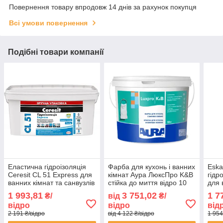
Повернення товару впродовж 14 днів за рахунок покупця
Всі умови повернення
Подібні товари компанії
Еластична гідроізоляція
Фарба для кухонь і ванних
Eska
Ceresit CL 51 Express для
кімнат Аура ЛюксПро K&B
гідр
ванних кімнат та санвузлів
стійка до миття відро 10
для 
відро 7 кг
літрів
санв
1 993,81
3 751,02
1 7
₴/
від
₴/
підд
відро
відро
від
2 191 ₴/відро
від 4 122 ₴/відро
1 954