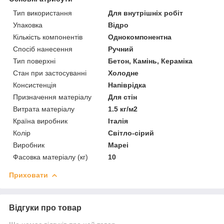
Тип використання
Для внутрішніх робіт
Упаковка
Відро
Кількість компонентів
Однокомпонентна
Спосіб нанесення
Ручний
Тип поверхні
Бетон, Камінь, Кераміка
Стан при застосуванні
Холодне
Консистенція
Напіврідка
Призначення матеріалу
Для стін
Витрата матеріалу
1.5 кг/м2
Країна виробник
Італія
Колір
Світло-сірий
Виробник
Mapei
Фасовка матеріалу (кг)
10
Приховати
Відгуки про товар