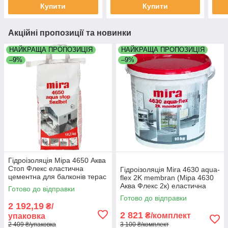
Купити
Купити
Акційні пропозиції та новинки
НАЙКРАЩА ПРОПОЗИЦІЯ
НАЙКРАЩА ПРОПОЗИЦІЯ
–9%
–9%
Гідроізоляція Міра 4650 Аква
Стоп Флекс еластична
Гідроізоляція Mira 4630 aqua-
цементна для балконів терас
flex 2K membran (Міра 4630
душевих кімнат мішок 12,5 кг
Аква Флекс 2к) еластична
Готово до відправки
двокомпонентна цементна
Готово до відправки
комплект 10 кг
2 192,19
₴/
2 821
₴/комплект
упаковка
2 409 ₴/упаковка
3 100 ₴/комплект