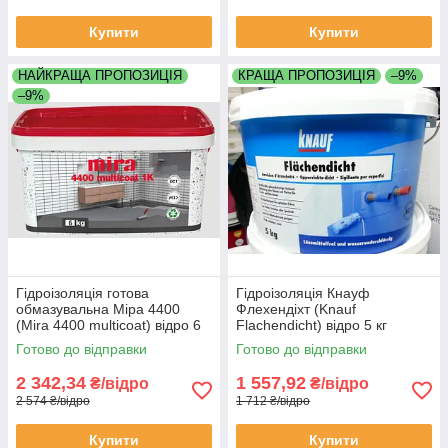
Купити
Купити
НАЙКРАЩА ПРОПОЗИЦІЯ
КРАЩА ПРОПОЗИЦІЯ
–9%
–9%
Гідроізоляція готова
Гідроізоляція Кнауф
обмазувальна Міра 4400
Флехендіхт (Knauf
(Mira 4400 multicoat) відро 6
Flachendicht) відро 5 кг
кг
Готово до відправки
Готово до відправки
2 342,34
1 557,92
₴/відро
₴/відро
2 574 ₴/відро
1 712 ₴/відро
Купити
Купити