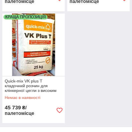
палетомісце
палетомісце
КРАЩА ПРОПОЗИЦІЯ
Quick-mix VK plus T
кладочний розчин для
клінкерної цегли з високим
водопоглинанням колір
Немає в наявності
чорний палета 48 мішків
45 739
₴/
палетомісце