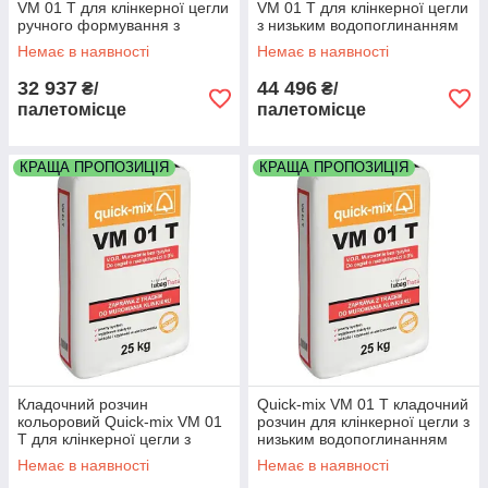
VM 01 T для клінкерної цегли
VM 01 T для клінкерної цегли
ручного формування з
з низьким водопоглинанням
низьким водопоглинанням
колір білий палета 48 мішків
Немає в наявності
Немає в наявності
колір сірий палета 48 мішків
32 937
44 496
₴/
₴/
палетомісце
палетомісце
КРАЩА ПРОПОЗИЦІЯ
КРАЩА ПРОПОЗИЦІЯ
Кладочний розчин
Quick-mix VM 01 T кладочний
кольоровий Quick-mix VM 01
розчин для клінкерної цегли з
T для клінкерної цегли з
низьким водопоглинанням
низьким водопоглинанням
колір бежевий палета 48
Немає в наявності
Немає в наявності
колір сірий палета 48 мішків
мішків