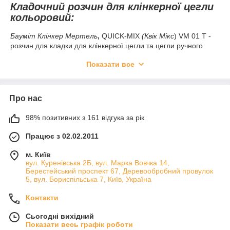
Кладочний розчин для клінкерної цегли
кольоровий:
Бауміт Клінкер Мертель
,
QUICK-MIX
(Квік Мікс
) VM 01 T -
розчин для кладки для клінкерної цегли та цегли ручного
формування, на основі трасового цементу. Основна
Показати все
властивість трасового цементу в кладочних розчинах - не
давати висоли на поверхні цегляної кладки.
Асортимент кольорів:
Про нас
Коричневий
Світло-сірий
98% позитивних з 161 відгука за рік
Бежевий
Працює з 02.02.2011
Антрацит
м. Київ
Темно-сірий
вул. Куренівська 2Б, вул. Марка Вовчка 14,
Берестейський проспект 67, Деревообробний провулок
Чорний
5, вул. Бориспільська 7, Київ, Україна
Контакти
Сьогодні вихідний
Показати весь графік роботи