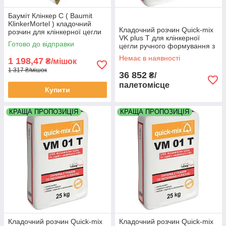
Бауміт Клінкер С ( Baumit
KlinkerMortel ) кладочний
Кладочний розчин Quick-mix
розчин для клінкерної цегли
VK plus T для клінкерної
Готово до відправки
цегли ручного формування з
високим водопоглинанням
Немає в наявності
1 198,47
₴/мішок
сірий палета 48 мішків
1 317 ₴/мішок
36 852
₴/
палетомісце
Купити
КРАЩА ПРОПОЗИЦІЯ
КРАЩА ПРОПОЗИЦІЯ
Кладочний розчин Quick-mix
Кладочний розчин Quick-mix