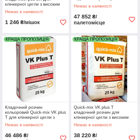
високим водопоглинанням
клінкерної цегли з високим
Немає в наявності
колір коричневий палета 48
водопоглинанням колір
Немає в наявності
мішків
цегляний
47 852
₴/
1 246
₴/мішок
палетомісце
КРАЩА ПРОПОЗИЦІЯ
КРАЩА ПРОПОЗИЦІЯ
Кладочний розчин
Quick-mix VK plus T
кольоровий Quick-mix VK plus
кладочний розчин для
T для клінкерної цегли з
клінкерної цегли з високим
високим водопоглинанням
водопоглинанням колір
Немає в наявності
Немає в наявності
колір пісочний палета 48
сталевий палета 48 мішків
мішків
46 486
38 220
₴/
₴/