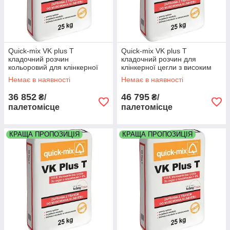
Quick-mix VK plus T
Quick-mix VK plus T
кладочний розчин
кладочний розчин для
кольоровий для клінкерної
клінкерної цегли з високим
цегли з високим
водопоглинанням колір білий
Немає в наявності
Немає в наявності
водопоглинанням колір сірий
палета 48 мішків
палета 48 мішків
36 852
46 795
₴/
₴/
палетомісце
палетомісце
КРАЩА ПРОПОЗИЦІЯ
КРАЩА ПРОПОЗИЦІЯ