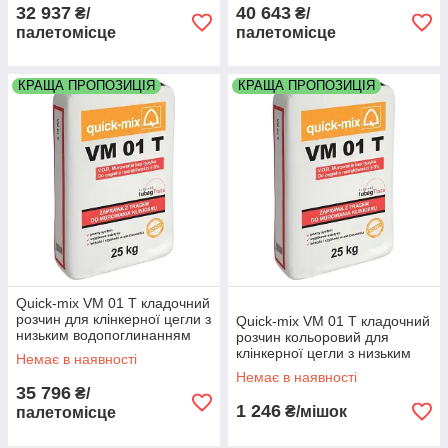
32 937
40 643
₴/
₴/
палетомісце
палетомісце
КРАЩА ПРОПОЗИЦІЯ
КРАЩА ПРОПОЗИЦІЯ
Quick-mix VM 01 T кладочний
розчин для клінкерної цегли з
Quick-mix VM 01 T кладочний
низьким водопоглинанням
розчин кольоровий для
колір графітовий палета 48
клінкерної цегли з низьким
Немає в наявності
мішків
водопоглинанням колір
Немає в наявності
цегляний
35 796
₴/
1 246
₴/мішок
палетомісце