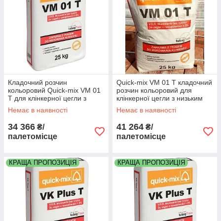
Кладочний розчин
Quick-mix VM 01 T кладочний
кольоровий Quick-mix VM 01
розчин кольоровий для
T для клінкерної цегли з
клінкерної цегли з низьким
низьким водопоглинанням
водопоглинанням колір
Немає в наявності
Немає в наявності
сталевий палета 48 мішків
чорний палета 48 мішків
34 366
41 264
₴/
₴/
палетомісце
палетомісце
КРАЩА ПРОПОЗИЦІЯ
КРАЩА ПРОПОЗИЦІЯ