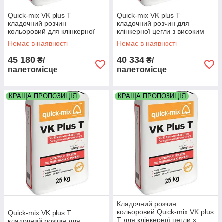
Quick-mix VK plus T
Quick-mix VK plus T
кладочний розчин
кладочний розчин для
кольоровий для клінкерної
клінкерної цегли з високим
цегли з високим
водопоглинанням колір
Немає в наявності
Немає в наявності
водопоглинанням колір
графітовий палета 48 мішків
бежевий палета 48 мішків
45 180
40 334
₴/
₴/
палетомісце
палетомісце
КРАЩА ПРОПОЗИЦІЯ
КРАЩА ПРОПОЗИЦІЯ
Кладочний розчин
кольоровий Quick-mix VK plus
Quick-mix VK plus T
T для клінкерної цегли з
кладочний розчин для