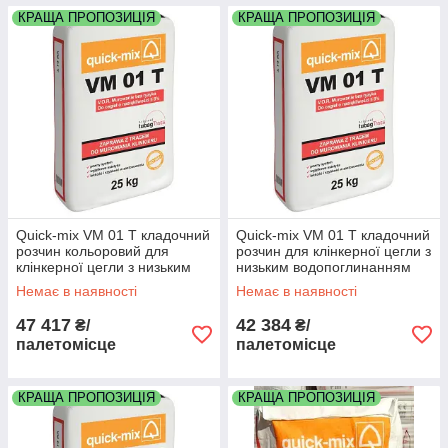
КРАЩА ПРОПОЗИЦІЯ
КРАЩА ПРОПОЗИЦІЯ
Quick-mix VM 01 T кладочний
Quick-mix VM 01 T кладочний
розчин кольоровий для
розчин для клінкерної цегли з
клінкерної цегли з низьким
низьким водопоглинанням
водопоглинанням колір
колір пісочний палета 48
Немає в наявності
Немає в наявності
коричневий
мішків
47 417
42 384
₴/
₴/
палетомісце
палетомісце
КРАЩА ПРОПОЗИЦІЯ
КРАЩА ПРОПОЗИЦІЯ