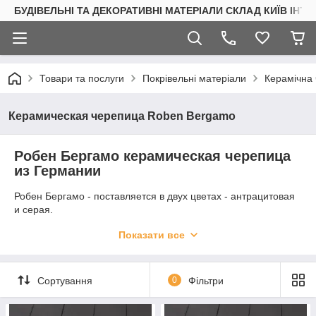
БУДІВЕЛЬНІ ТА ДЕКОРАТИВНІ МАТЕРІАЛИ СКЛАД КИЇВ ІНТ
Товари та послуги
Покрівельні матеріали
Керамічна
Керамическая черепица Roben Bergamo
Робен Бергамо керамическая черепица
из Германии
Робен Бергамо - поставляется в двух цветах - антрацитовая
и серая.
Плоская черепица идеально соответствует современным
Показати все
тенденциям в строительстве. Это форма черепицы в
сочетании с признанными качествами керамики на
протяжении веков делает его оптимальным выбором для тех
Сортування
0
Фільтри
инвесторов, которые предпочитают современный стиль, и не
хотят жертвовать ради этого качеством, надежностью и
долговечностью, которая свойственна проверенной веками