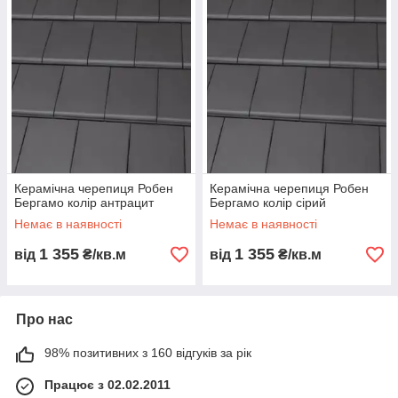
керамической кровле.
Черепица Бергамо это:
- Керамическое покрытие в стиле хайтек
- Идеально ровная поверхность крыши
- Специально разработанные замки для герметизации крыши
- Можливість укладання плитки двома способами: послідовно
і зі зміщенням
- Підходить для покрівель з ухилом від 25 °
Керамічна черепиця Робен
Керамічна черепиця Робен
Бергамо колір антрацит
Бергамо колір сірий
Немає в наявності
Немає в наявності
1 355
1 355
від
₴/кв.м
від
₴/кв.м
Про нас
98% позитивних з 160 відгуків за рік
Працює з 02.02.2011