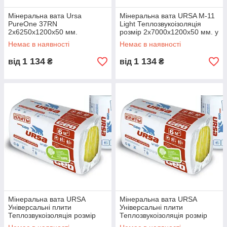
Мінеральна вата Ursa
Мінеральна вата URSA М-11
PureOne 37RN
Light Теплозвукоізоляція
2x6250х1200х50 мм.
розмір 2х7000х1200х50 мм. у
паковання 15 м2
рулоні 16,8 м2
Немає в наявності
Немає в наявності
1 134
1 134
від
₴
від
₴
Мінеральна вата URSA
Мінеральна вата URSA
Універсальні плити
Універсальні плити
Теплозвукоізоляція розмір
Теплозвукоізоляція розмір
1250х600х100 мм. паковання
1250х600х50 мм. паковання