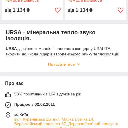
Немає в наявності
Немає в наявності
4,5 м2
9 м2
1 134
1 134
від
₴
від
₴
URSA - мінеральна тепло-звуко
ізоляція.
URSA
, дочірня компанія іспанського концерну URALITA,
входити до числа лідерів європейського ринку теплоізоляції.
УРСА
має 14 виробничих центрів і представлена в 23 країнах
Показати все
Європи. В Україні і в ряді мирослав східноєвропейських країн
URSA
є №1 у сегменті скловолокна.
Продукти УРСА, призначені для професійного
Про нас
домобудівництва і приватного використання.
Матеріал з високими теплоізоляційними
98% позитивних з 164 відгуків за рік
характеристиками у своєму класі
Матеріал з підвищеною пружністю і посиленою
Працює з 02.02.2011
вологостійкістю
м. Київ
Негорючий
вул. Куренівська 2Б, вул. Марка Вовчка 14,
Берестейський проспект 67, Деревообробний провулок
Краще рішення для будівельних бригад і приватних