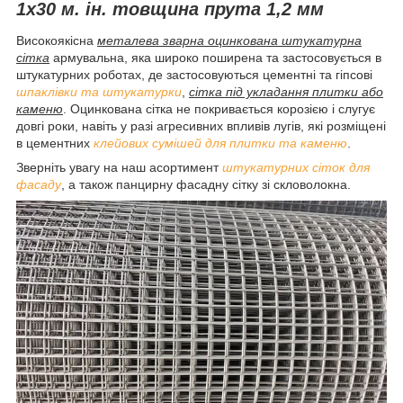
1х30 м. ін. товщина прута 1,2 мм
Високоякісна
металева зварна оцинкована штукатурна
сітка
армувальна, яка широко поширена та застосовується в
штукатурних роботах, де застосовуються цементні та гіпсові
шпаклівки та штукатурки
,
сітка під укладання плитки або
каменю
. Оцинкована сітка не покривається корозією і слугує
довгі роки, навіть у разі агресивних впливів лугів, які розміщені
в цементних
клейових сумішей для плитки та каменю
.
Зверніть увагу на наш асортимент
штукатурних сіток для
фасаду
, а також панцирну фасадну сітку зі скловолокна.