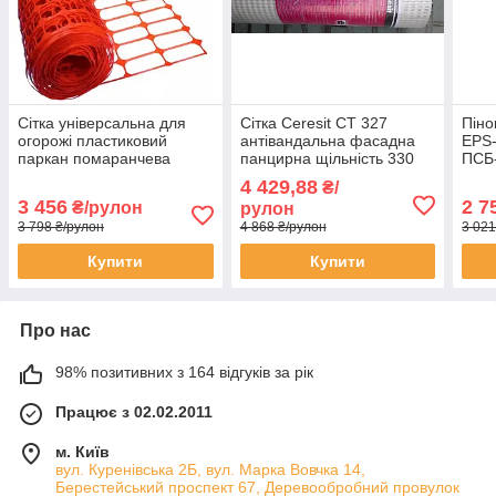
Сітка універсальна для
Сітка Ceresit CT 327
Піно
огорожі пластиковий
антівандальна фасадна
EPS
паркан помаранчева
панцирна щільність 330
ПСБ-
TENAX Італія 1х50 метрів
гр/м2 розмір комірки 6х10
кг\м
4 429,88
₴/
комірка 72х20мм
мм рулон 25м2
3 456
2 7
₴/рулон
рулон
щільність 75 г/м2
3 798 ₴/рулон
4 868 ₴/рулон
3 021
Купити
Купити
Про нас
98% позитивних з 164 відгуків за рік
Працює з 02.02.2011
м. Київ
вул. Куренівська 2Б, вул. Марка Вовчка 14,
Берестейський проспект 67, Деревообробний провулок