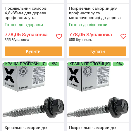
Покрівельний саморіз
Покрівельні саморізи для
4,8х35мм для дерева
профнастилу та
профнастилу та
металочерепиці до дерева
металочерепиці Etanco GT
4,8х35 мм Etanco Польща
Готово до відправки
Готово до відправки
F2 Z14 Польща RAL 7016
RAL 6020
778,05
778,05
₴/упаковка
₴/упаковка
855 ₴/упаковка
855 ₴/упаковка
Купити
Купити
КРАЩА ПРОПОЗИЦІЯ
–9%
КРАЩА ПРОПОЗИЦІЯ
–9%
Кровільні саморізи для
Покрівельні саморізи для