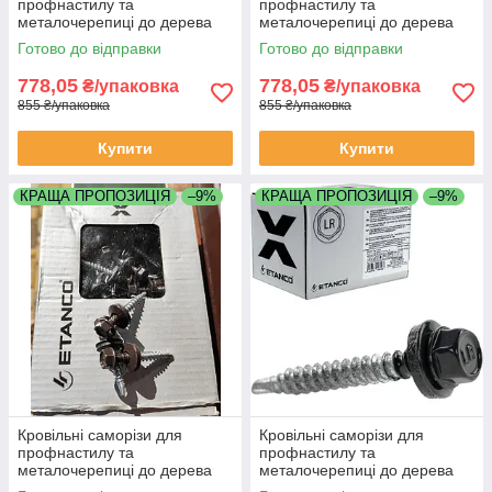
профнастилу та
профнастилу та
металочерепиці до дерева
металочерепиці до дерева
4,8х35 мм Etanco Польща
4,8х35 мм Etanco Польща
Готово до відправки
Готово до відправки
RAL 7024
RAL 8017
778,05
778,05
₴/упаковка
₴/упаковка
855 ₴/упаковка
855 ₴/упаковка
Купити
Купити
КРАЩА ПРОПОЗИЦІЯ
–9%
КРАЩА ПРОПОЗИЦІЯ
–9%
Кровільні саморізи для
Кровільні саморізи для
профнастилу та
профнастилу та
металочерепиці до дерева
металочерепиці до дерева
4,8х35 мм Etanco Польща
4,8х35 мм Etanco Польща