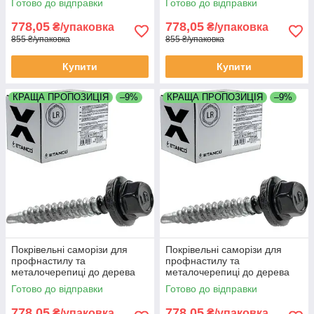
Готово до відправки
Готово до відправки
RAL 8019
RAL 9005
778,05
778,05
₴/упаковка
₴/упаковка
855 ₴/упаковка
855 ₴/упаковка
Купити
Купити
КРАЩА ПРОПОЗИЦІЯ
–9%
КРАЩА ПРОПОЗИЦІЯ
–9%
Покрівельні саморізи для
Покрівельні саморізи для
профнастилу та
профнастилу та
металочерепиці до дерева
металочерепиці до дерева
4,8х35 мм Etanco Польща
4,8х35 мм Etanco Польща
Готово до відправки
Готово до відправки
RAL 3011
RAL 9006
778,05
778,05
₴/упаковка
₴/упаковка