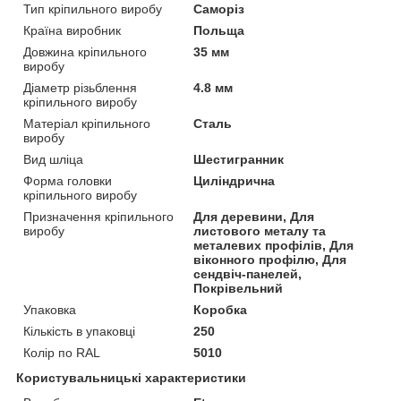
Тип кріпильного виробу
Саморіз
Країна виробник
Польща
Довжина кріпильного
35 мм
виробу
Діаметр різьблення
4.8 мм
кріпильного виробу
Матеріал кріпильного
Сталь
виробу
Вид шліца
Шестигранник
Форма головки
Циліндрична
кріпильного виробу
Призначення кріпильного
Для деревини, Для
виробу
листового металу та
металевих профілів, Для
віконного профілю, Для
сендвіч-панелей,
Покрівельний
Упаковка
Коробка
Кількість в упаковці
250
Колір по RAL
5010
Користувальницькі характеристики