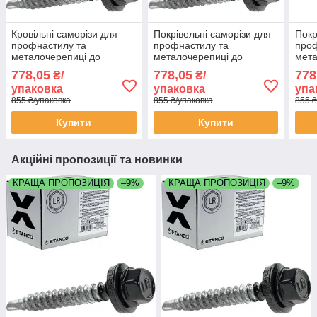
Кровільні саморізи для
Покрівельні саморізи для
Покр
профнастилу та
профнастилу та
проф
металочерепиці до
металочерепиці до
мета
дерева 4,8х35 мм Etanco
дерева 4,8х35 мм Etanco
дере
778,05
778,05
778
₴/
₴/
Польща RAL 7024
Польща RAL 3011
Пол
упаковка
упаковка
упа
855 ₴/упаковка
855 ₴/упаковка
855 ₴
Купити
Купити
Акційні пропозиції та новинки
КРАЩА ПРОПОЗИЦІЯ
–9%
КРАЩА ПРОПОЗИЦІЯ
–9%