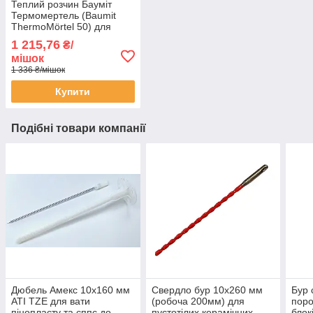
Теплий розчин Бауміт
Термомертель (Baumit
ThermoMörtel 50) для
кладки блоків Porotherm
1 215,76
₴/
мішок
1 336 ₴/мішок
Купити
Подібні товари компанії
Дюбель Амекс 10х160 мм
Свердло бур 10х260 мм
Бур 
ATI TZE для вати
(робоча 200мм) для
поро
пінопласту та єппс до
пустотілих керамічних
блок