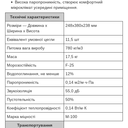
Висока паропроникність, створює комфортний
мікроклімат усередині приміщення.
Технічні характеристики
Розміри — Довжина х
248х380х238 мм
Ширина х Висота
Еквівалент умовної цегли
11,5 шт
Питома вага виробу
780 кг/м
3
Маса
17,5 кг
Морозостійкість
F-25
Водопоглинання, не менше
12%
Паропроникність
0,14 м
2
/м·ч·Па
Звукоізоляція
55,0 дБ
Пустотельність
50%
Коефіцієнт теплопровідності
0,14 Вт/м·К
Марка міцності
М-100
Транспортування