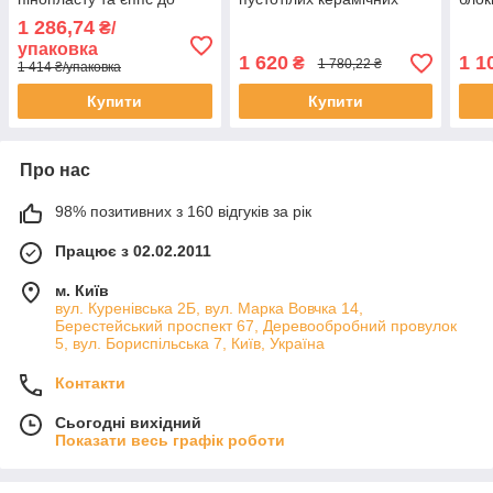
газобетону керамічного
блоків цегли 2NF
кера
1 286,74
₴/
блоку з термоголовкою
Кератерм Поротерм
кер
упаковка
упаковка 200 штук
газобетону EJOT
1 620
1 1
₴
1 780,22 ₴
1 414 ₴/упаковка
Universalbohner
Купити
Купити
Про нас
98% позитивних з 160 відгуків за рік
Працює з 02.02.2011
м. Київ
вул. Куренівська 2Б, вул. Марка Вовчка 14,
Берестейський проспект 67, Деревообробний провулок
5, вул. Бориспільська 7, Київ, Україна
Контакти
Сьогодні вихідний
Показати весь графік роботи