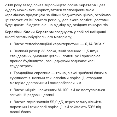
2008 року завод почав виробництво блоків
Кератерм
і дав
чудову можливість користуватися теплоефективною
керамічною продукцією за більш бюджетною ціною, особливо
це стосується Київського регіону, для якого вартість доставки
буде досить бюджетною, на відміну від західних конкурентів.
Керамічні блоки Кератерм
поєднують у собі всі найкращі
якості загальнобудівельного матеріалу;
Високі теплоізоляційні характеристики — 0,14 Вт/м·К.
Великий розмір 38 блока, який замінює 11,5 штук
стандартних, умовних цеглин, полегшує і прискорює
процес будівництва, заощаджуючи водночас час і
трудозатрати.
Традиційна сировина — глина, з якої зроблені блоки в
сукупності з новими технологіями порізації, створили
матеріал довговічним і пажаробезпечним.
Високі міцнісні показники М-100, які не поступаються
звичайній рядовій цеглині.
Висока звукоізоляція 55,0 дБ, через велику кількість
порожнин і технології порізації, які займають 50% від
площі блока.