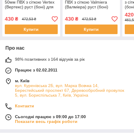
50мм ПВХ з сіткою Vertex
ПВХ з сіткою Valmiera
з сі
(Вертекс) руст (боні) для
(Валміера) руст (боні)
(бон
фасаду та інтер'єру 50х20
декоративний для фасаду
фаса
420
мм довжина 2,5 метра
50 мм на 20 мм довжина 3
на 2
430
430
₴
₴
472,53 ₴
472,53 ₴
461,5
метра
Купити
Купити
Про нас
98% позитивних з 164 відгуків за рік
Працює з 02.02.2011
м. Київ
вул. Куренівська 2Б, вул. Марка Вовчка 14,
Берестейський проспект 67, Деревообробний провулок
5, вул. Бориспільська 7, Київ, Україна
Контакти
Сьогодні працює з 09:00 до 17:00
Показати весь графік роботи