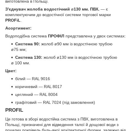
виготовлена в Польщі.
З'єднувач жолоба водостічний
ø
130 мм. ПВХ.
— є
комплектуючим до водостічної системи торгової марки
PROFiL
.
Асортимент:
Водоподібна система
ПРОФІЛ
представлена у двох системах:
Система 90:
жолоб ø90 мм із водостічною трубою
ø75 мм;
Система 130:
жолоб ø130 мм із водостічною трубою
ø 100 мм.
Цвет:
білий — RAL 9016
коричневий — RAL 8017
цегляний — RAL 8004
графітовий — RAL 7024 (під замовлення)
PROFIL
Це готова в зборі водостійка система з ПВХ, виготовлена в
Польщі, призначені для відведення талої й дощової води з
похилих покрівель будь-якої архітектурної форми, залежно від