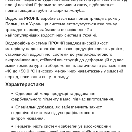
площі покрівлі її форми та величини скату, підбирається
певна товщина труби та ширина жолуба.
Водосток
PROFIL
виробляється вже понад тридцять років у
Польщі та в Україні ця система експлуатується вже понад
тринадцять років, займаючи позицію однієї з
найпопулярніших водостічних систем в Україні.
Водоподібна система
ПРОФІЛ
завдяки високій якості
матеріалу
надає гарантію на свою продукцію «десять років»,
стабільності водостічної системи до ультрафіолетового
випромінювання, стійкості конструкції до деформацій під час
зміни температури та збереження пластичності в діапазоні від
-40 до +50 0 °C і високих механічних навантажень у зимовий
період, нависання снігу та льоду.
Характеристики
Однорідний колір продукції та додавання
фарбувального пігменту в масі під час виготовлення.
Спеціальні добавки, які забезпечують захист
водостічної системи від ультрафіолетового
випромінювання.
Герметичність системи забезпечує високоякісний
каучук ущільнювач, який компенсує лінійне розширення