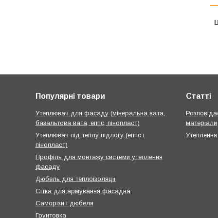
Ц
Популярні товари
Статті
Утеплювач для фасаду (мінеральна вата,
Розповідає
базальтова вата, еппс, пінопласт)
матеріали
Утеплювач під теплу підлогу (еппс і
Утеплення
пінопласт)
Профіль для монтажу системи утеплення
фасаду
Дюбель для теплоізоляції
Сітка для армування фасадна
Саморізи і дюбеля
Грунтовка