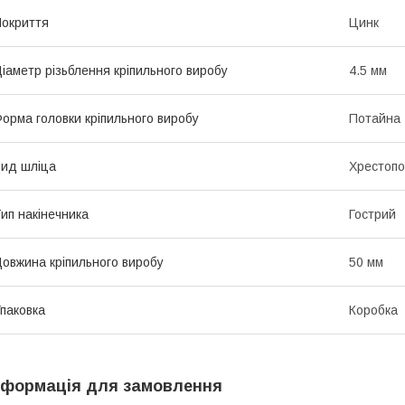
окриття
Цинк
іаметр різьблення кріпильного виробу
4.5 мм
орма головки кріпильного виробу
Потайна
ид шліца
Хрестопод
ип накінечника
Гострий
овжина кріпильного виробу
50 мм
паковка
Коробка
нформація для замовлення