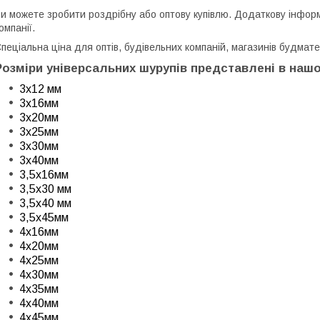
и можете зробити роздрібну або оптову купівлю. Додаткову інфор
омпанії.
пеціальна ціна для оптів, будівельних компаній, магазинів будмате
Розміри універсальних шурупів представлені в нашо
3x12 мм
3x16мм
3x20мм
3x25мм
3x30мм
3x40мм
3,5x16мм
3,5x30 мм
3,5x40 мм
3,5x45мм
4x16мм
4x20мм
4x25мм
4x30мм
4x35мм
4x40мм
4x45мм