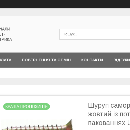
РІАЛИ
ЕТ-
ТАВКА
ПЛАТА
ПОВЕРНЕННЯ ТА ОБМІН
КОНТАКТИ
ВІДГУКИ
Шуруп самор
КРАЩА ПРОПОЗИЦІЯ
жовтий із по
пакованнях 