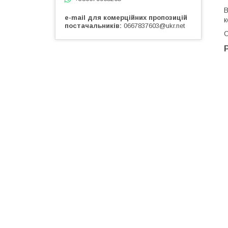
В
e-mail для комерційних пропозицій
к
постачальників
0667837603@ukr.net
С