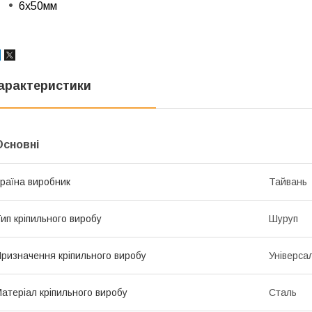
6x50мм
арактеристики
Основні
раїна виробник
Тайвань
ип кріпильного виробу
Шуруп
ризначення кріпильного виробу
Універса
атеріал кріпильного виробу
Сталь