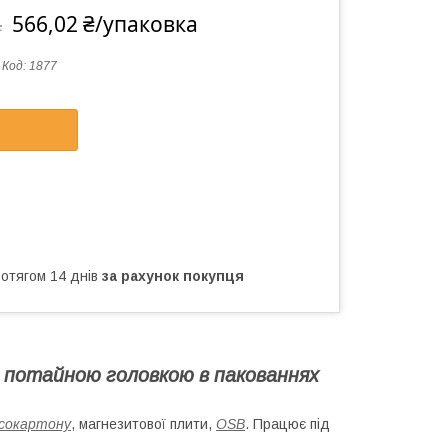
566,02 ₴/упаковка
а
Код:
1877
ротягом 14 днів
за рахунок покупця
з потайною головкою в пакованнях
ісокартону
, магнезитової плити,
OSB
. Працює під