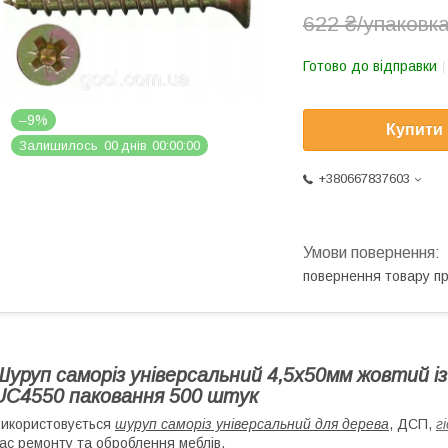
622 ₴/упаковк
Готово до відправки
–9%
Купити
Залишилось
0
0
днів
0
0
0
0
0
0
+380667837603
повернення товару п
Шуруп саморіз універсальний 4,5х50мм жовтий і
UC4550 паковання 500 штук
икористовується
шуруп саморіз універсальний для дерева
, ДСП,
г
ас ремонту та оброблення меблів.