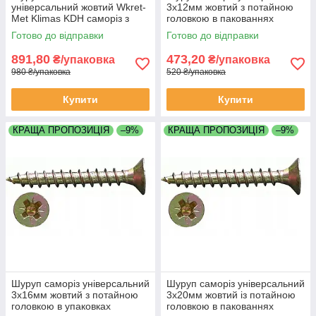
універсальний жовтий Wkret-
3х12мм жовтий з потайною
Met Klimas KDH саморіз з
головкою в пакованнях
потайною головкою упаковка
UC3012 паковання 2000 штук
Готово до відправки
Готово до відправки
2000 штук
891,80
473,20
₴/упаковка
₴/упаковка
980 ₴/упаковка
520 ₴/упаковка
Купити
Купити
КРАЩА ПРОПОЗИЦІЯ
–9%
КРАЩА ПРОПОЗИЦІЯ
–9%
Шуруп саморіз універсальний
Шуруп саморіз універсальний
3х16мм жовтий з потайною
3х20мм жовтий із потайною
головкою в упаковках
головкою в пакованнях