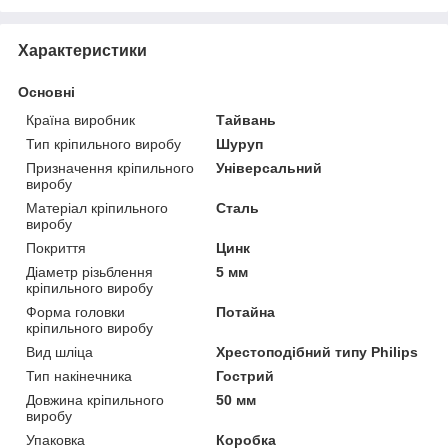
Характеристики
Основні
Країна виробник
Тайвань
Тип кріпильного виробу
Шуруп
Призначення кріпильного
Універсальний
виробу
Матеріал кріпильного
Сталь
виробу
Покриття
Цинк
Діаметр різьблення
5 мм
кріпильного виробу
Форма головки
Потайна
кріпильного виробу
Вид шліца
Хрестоподібний типу Philips
Тип накінечника
Гострий
Довжина кріпильного
50 мм
виробу
Упаковка
Коробка