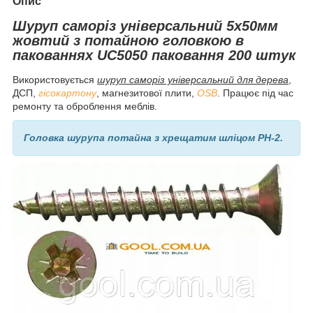
Опис
Шуруп саморіз універсальний 5х50мм
жовтий з потайною головкою в
пакованнях UC5050 паковання 200 штук
Використовується
шуруп саморіз універсальний для дерева
,
ДСП,
гісокартону
, магнезитової плити,
OSB
. Працює під час
ремонту та оброблення меблів.
Головка шурупа потайна з хрещатим шліцом РН-2.