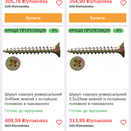
305,76
354,90
₴/упаковка
₴/упаковка
336 ₴/упаковка
390 ₴/упаковка
Купити
Купити
КРАЩА ПРОПОЗИЦІЯ
–9%
КРАЩА ПРОПОЗИЦІЯ
–9%
Шуруп саморіз універсальний
Шуруп саморіз універсальний
3х40мм жовтий з потайною
3,5х16мм жовтий із потайною
головкою в пакованнях
головкою в пакованнях
UC3040 паковання 1000 штук
UC3516 паковання 1000 штук
Готово до відправки
Готово до відправки
408,59
313,95
₴/упаковка
₴/упаковка
449 ₴/упаковка
345 ₴/упаковка