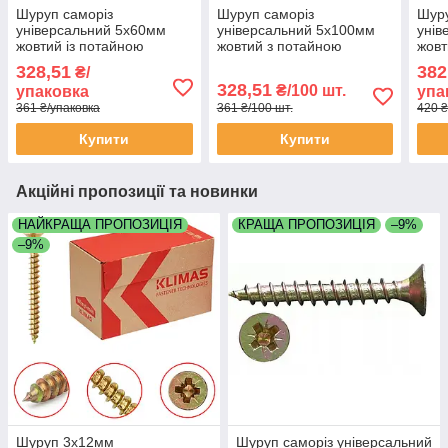
Шуруп саморіз
Шуруп саморіз
Шуру
універсальний 5х60мм
універсальний 5х100мм
унів
жовтий із потайною
жовтий з потайною
жовт
головкою в пакованнях
головкою в пакованнях
голо
328,51
382
₴/
UC5060 упаковка 200 штук
UC5100 паковання 100
UC35
328,51
₴/100 шт.
упаковка
упа
штук
штук
361 ₴/упаковка
361 ₴/100 шт.
420 ₴
Купити
Купити
Акційні пропозиції та новинки
НАЙКРАЩА ПРОПОЗИЦІЯ
КРАЩА ПРОПОЗИЦІЯ
–9%
–9%
Шуруп 3х12мм
Шуруп саморіз універсальний