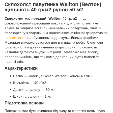
Склохолст павутинка Wellton (Велтон)
щільність 40 гр/м2 рулон 50 м2
Склохолст малярський
Wellton 40 гр/м2
— це
скловолоконний пресоване покриття для стін і стелі, яке
армує та зміцнює всі типи мінеральних поверхонь, плит із
гіпсокартону з подальшим нанесенням фінішної декоративної
шпаклівкою
і фарбуванням водоемульсійними фарбами.
Матеріал використовується для внутрішніх робіт. Склоткані
шпалери стійкі до виникнення мікротріщин, приховують
незначні дефекти внутрішніх робіт. Матеріал має високу
паропроникність, що так само дає гарний відтік вологи та
пари зі стін.
Характеристики
Назва — колекція Оскар Wellton Економ 40 г/м2.
Щільність — 40 г/м2.
Довжина рулону — 50 м.
Ширина рулону — 1 м.
Підготовка основи
Поверхня має бути очищена від пилу та жирових плям, суха