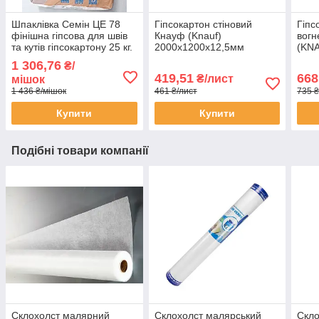
Шпаклівка Семін ЦЕ 78
Гіпсокартон стіновий
Гіпс
фінішна гіпсова для швів
Кнауф (Knauf)
вогн
та кутів гіпсокартону 25 кг.
2000х1200х12,5мм
(KNA
мм
1 306,76
₴/
419,51
668
₴/лист
мішок
1 436 ₴/мішок
461 ₴/лист
735 ₴
Купити
Купити
Подібні товари компанії
Склохолст малярний
Склохолст малярський
Скло