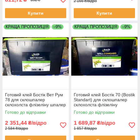
2 166 ₴/відро
Купити
Купити
КРАЩА ПРОПОЗИЦІЯ
–9%
КРАЩА ПРОПОЗИЦІЯ
–9%
Готовий клей Бостік Вет Рум
Готовий клей Бостік 70 (Bostik
78 для склошпалер
Standart) для склошпалер
склохолста флізеліну шпалер
склохолста флізеліну
відро 15кг
паперових шпалер відро 15кг
Готово до відправки
Готово до відправки
2 351,44
1 689,87
₴/відро
₴/відро
2 584 ₴/відро
1 857 ₴/відро