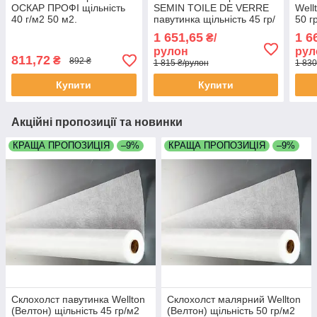
ОСКАР ПРОФІ щільність
SEMIN TOILE DE VERRE
Well
40 г/м2 50 м2.
павутинка щільність 45 гр/
50 г
м2 рулон 50 м2
1 651,65
1 6
₴/
рулон
рул
811,72
₴
892 ₴
1 815 ₴/рулон
1 830
Купити
Купити
Акційні пропозиції та новинки
КРАЩА ПРОПОЗИЦІЯ
–9%
КРАЩА ПРОПОЗИЦІЯ
–9%
Склохолст павутинка Wellton
Склохолст малярний Wellton
(Велтон) щільність 45 гр/м2
(Велтон) щільність 50 гр/м2