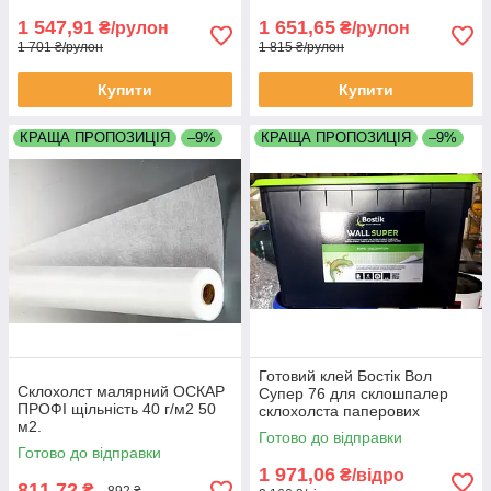
1 547,91
1 651,65
₴/рулон
₴/рулон
1 701 ₴/рулон
1 815 ₴/рулон
Купити
Купити
КРАЩА ПРОПОЗИЦІЯ
–9%
КРАЩА ПРОПОЗИЦІЯ
–9%
Готовий клей Бостік Вол
Склохолст малярний ОСКАР
Супер 76 для склошпалер
ПРОФІ щільність 40 г/м2 50
склохолста паперових
м2.
шпалер флізеліну відро 15кг
Готово до відправки
Готово до відправки
1 971,06
₴/відро
811,72
₴
892 ₴