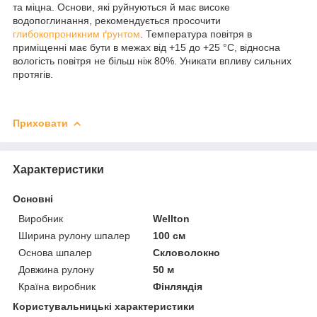
та міцна. Основи, які руйнуються й має високе
водопоглинання, рекомендується просочити
глибокопроникним ґрунтом
. Температура повітря в
приміщенні має бути в межах від +15 до +25 °C, відносна
вологість повітря не більш ніж 80%. Уникати впливу сильних
протягів.
Приховати
Характеристики
Основні
Виробник
Wellton
Ширина рулону шпалер
100 см
Основа шпалер
Скловолокно
Довжина рулону
50 м
Країна виробник
Фінляндія
Користувальницькі характеристики