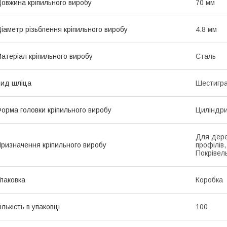
овжина кріпильного виробу
70 мм
іаметр різьблення кріпильного виробу
4.8 мм
атеріал кріпильного виробу
Сталь
ид шліца
Шестигр
орма головки кріпильного виробу
Циліндр
Для дере
ризначення кріпильного виробу
профілів
Покрівел
паковка
Коробка
ількість в упаковці
100