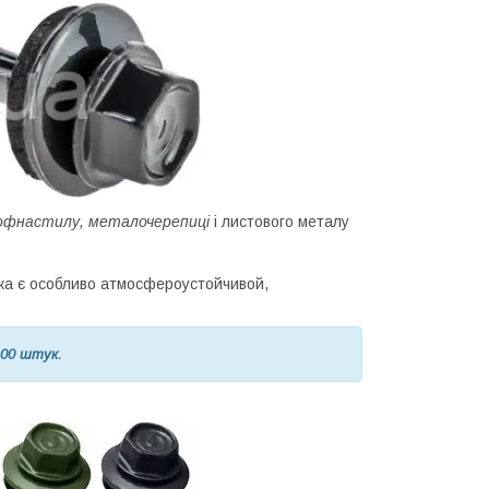
рофнастилу, металочерепиці
і листового металу
яка є особливо атмосфероустойчивой,
100 штук.