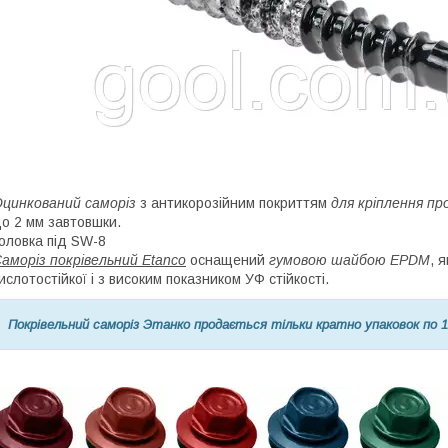
цинкований саморіз
з антикорозійним покриттям
для кріплення п
о 2 мм завтовшки.
оловка під SW-8
аморіз покрівельний Etanco
оснащений
гумовою шайбою EPDM
, 
ислотостійкої і з високим показником УФ стійкості.
Покрівельний саморіз Этанко продається тільки кратно упаковок по 