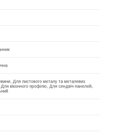
анник
ична
вини, Для листового металу та металевих
, Для віконного профілю, Для сендвіч-панелей,
ьний