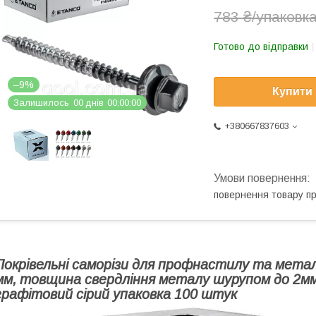
783 ₴/упаковк
Готово до відправки
–9%
Купити
Залишилось
0
0
днів
0
0
0
0
0
0
+380667837603
повернення товару п
Покрівельні саморізи для профнастилу та метал
мм,
товщина свердління металу шурупом до 2мм
графітовий сірий упаковка 100 штук