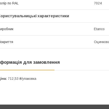
олір по RAL
7024
Користувальницькі характеристики
иробник
Etanco
окриття
Оцинков
нформація для замовлення
іна:
712,53 ₴/упаковка