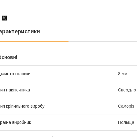
арактеристики
Основні
іаметр головки
8 мм
ип накінечника
Свердло 
ип кріпильного виробу
Саморіз
раїна виробник
Польща