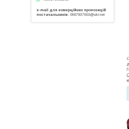
e-mail для комерційних пропозицій
постачальників
0667837603@ukr.net
О
д
Г
С
к