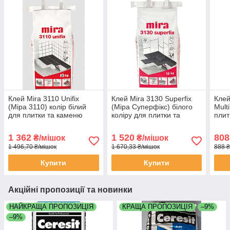
Клей Mira 3110 Unifix
Клей Mira 3130 Superfix
Клей
(Міра 3110) колір білий
(Міра Суперфікс) білого
Mult
для плитки та каменю
коліру для плитки та
плит
еластичний C2TE S1 для
каменю мозаїки C2TE S2
25кг
електричної теплої
для електричної теплої
1 362
1 520
808
₴/мішок
₴/мішок
підлоги мішок 25 кг
підлоги 15 кг
1 496,70 ₴/мішок
1 670,33 ₴/мішок
888 ₴
Купити
Купити
Акційні пропозиції та новинки
НАЙКРАЩА ПРОПОЗИЦІЯ
КРАЩА ПРОПОЗИЦІЯ
–9%
–9%