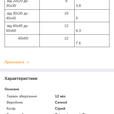
від 20х20 до
8
30х30
3,8
від 30х30 до
10
40х40
5
від 40х40 до
12
60х60
6,3
60х60
12
7,6
Приховати
Характеристики
Основні
Термін зберігання
12 міс
Виробник
Ceresit
Колір
Сірий