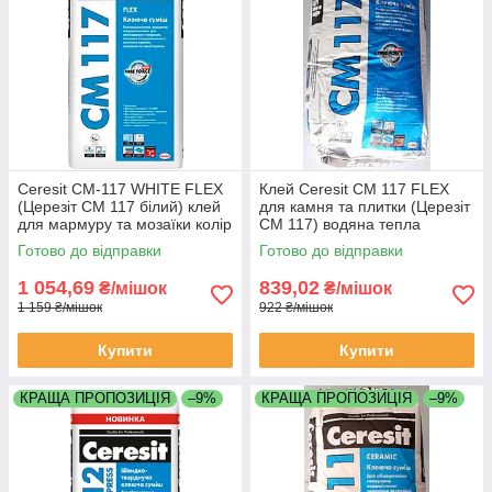
Ceresit CM-117 WHITE FLEX
Клей Ceresit CM 117 FLEX
(Церезіт СМ 117 білий) клей
для камня та плитки (Церезіт
для мармуру та мозаїки колір
СМ 117) водяна тепла
білий 25 кг
підлога 25 кг мішок
Готово до відправки
Готово до відправки
1 054,69
839,02
₴/мішок
₴/мішок
1 159 ₴/мішок
922 ₴/мішок
Купити
Купити
КРАЩА ПРОПОЗИЦІЯ
–9%
КРАЩА ПРОПОЗИЦІЯ
–9%