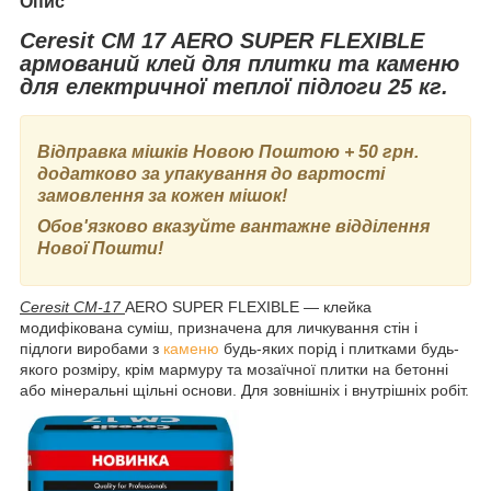
Опис
Ceresit CM 17 AERO SUPER FLEXIBLE
армований
клей для плитки та каменю
для електричної теплої підлоги
25 кг.
Відправка мішків Новою Поштою + 50 грн.
додатково за упакування
до вартості
замовлення за кожен мішок!
Обов'язково вказуйте вантажне відділення
Нової Пошти!
Ceresit СМ-17
AERO SUPER FLEXIBLE — клейка
модифікована суміш, призначена для личкування стін і
підлоги виробами з
каменю
будь-яких порід і плитками будь-
якого розміру, крім мармуру та мозаїчної плитки на бетонні
або мінеральні щільні основи. Для зовнішніх і внутрішніх робіт.