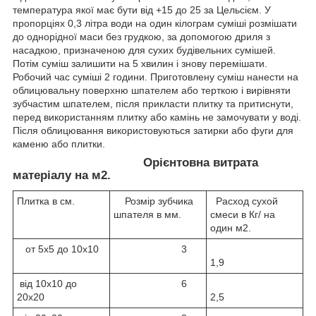
температура якої має бути від +15 до 25 за Цельсієм. У
пропорціях 0,3 літра води на один кілограм суміші розмішати
до однорідної маси без грудкою, за допомогою дриля з
насадкою, призначеною для сухих будівельних сумішей.
Потім суміш залишити на 5 хвилин і знову перемішати.
Робочий час суміші 2 години. Приготовлену суміш нанести на
облицювальну поверхню шпателем або терткою і вирівняти
зубчастим шпателем, після прикласти плитку та притиснути,
перед використанням плитку або камінь не замочувати у воді.
Після облицювання використовуються затирки або фуги для
каменю або плитки.
Орієнтовна витрата
матеріалу на м2.
Плитка в см.
Розмір зубчика
Расход сухой
шпателя в мм.
смеси в Кг/ на
один м2.
от 5х5 до 10х10
3
1,9
від 10х10 до
6
20х20
2,5