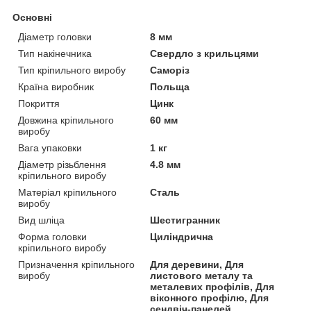
Основні
Діаметр головки
8 мм
Тип накінечника
Свердло з крильцями
Тип кріпильного виробу
Саморіз
Країна виробник
Польща
Покриття
Цинк
Довжина кріпильного
60 мм
виробу
Вага упаковки
1 кг
Діаметр різьблення
4.8 мм
кріпильного виробу
Матеріал кріпильного
Сталь
виробу
Вид шліца
Шестигранник
Форма головки
Циліндрична
кріпильного виробу
Призначення кріпильного
Для деревини, Для
виробу
листового металу та
металевих профілів, Для
віконного профілю, Для
сендвіч-панелей,