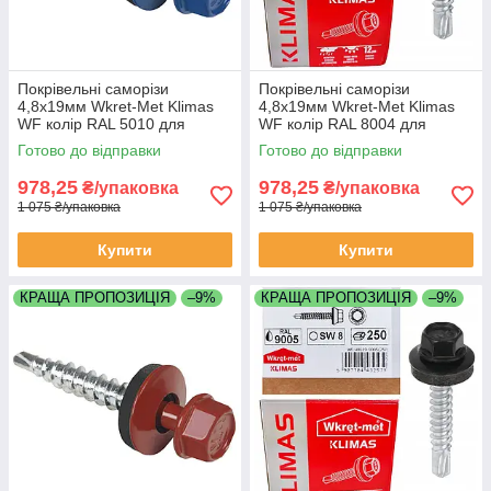
Покрівельні саморізи
Покрівельні саморізи
4,8х19мм Wkret-Met Klimas
4,8х19мм Wkret-Met Klimas
WF колір RAL 5010 для
WF колір RAL 8004 для
профнастилу та
профнастилу та
Готово до відправки
Готово до відправки
металочерепиці до металу
металочерепиці до металу
упаковка 250 штук
упаковка 250 штук
978,25
978,25
₴/упаковка
₴/упаковка
1 075 ₴/упаковка
1 075 ₴/упаковка
Купити
Купити
КРАЩА ПРОПОЗИЦІЯ
–9%
КРАЩА ПРОПОЗИЦІЯ
–9%