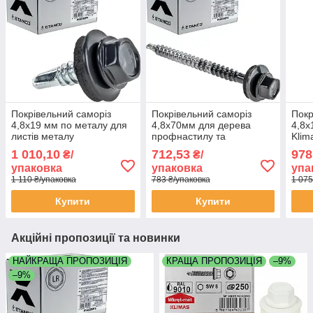
Покрівельний саморіз
Покрівельний саморіз
Покр
4,8х19 мм по металу для
4,8х70мм для дерева
4,8х
листів металу
профнастилу та
Klim
профнастилу Etanco GT3
металочерепиці Etanco
для 
1 010,10
712,53
978
₴/
₴/
Польща RAL 7024 графіт
GT F2 Z14 Польща
мета
упаковка
упаковка
упа
упаковка 250 штук
RAL7024
мета
1 110 ₴/упаковка
783 ₴/упаковка
1 075
Купити
Купити
Акційні пропозиції та новинки
НАЙКРАЩА ПРОПОЗИЦІЯ
КРАЩА ПРОПОЗИЦІЯ
–9%
–9%