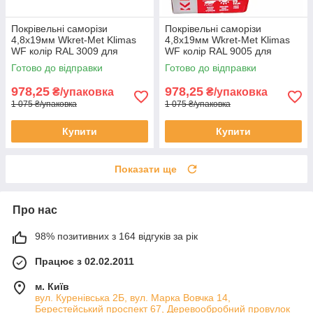
Покрівельні саморізи
Покрівельні саморізи
4,8х19мм Wkret-Met Klimas
4,8х19мм Wkret-Met Klimas
WF колір RAL 3009 для
WF колір RAL 9005 для
профнастилу та
профнастилу та
Готово до відправки
Готово до відправки
металочерепиці до металу
металочерепиці до металу
упаковка 250 штук
упаковка 250 штук
978,25
978,25
₴/упаковка
₴/упаковка
1 075 ₴/упаковка
1 075 ₴/упаковка
Купити
Купити
Показати ще
Про нас
98% позитивних з 164 відгуків за рік
Працює з 02.02.2011
м. Київ
вул. Куренівська 2Б, вул. Марка Вовчка 14,
Берестейський проспект 67, Деревообробний провулок