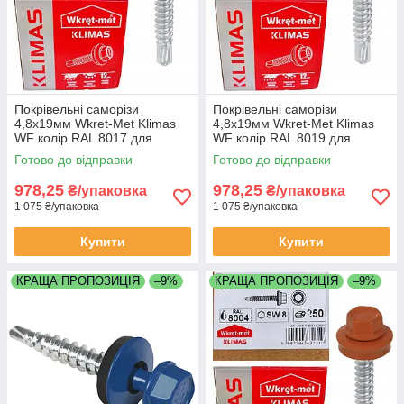
Покрівельні саморізи
Покрівельні саморізи
4,8х19мм Wkret-Met Klimas
4,8х19мм Wkret-Met Klimas
WF колір RAL 8017 для
WF колір RAL 8019 для
профнастилу та
профнастилу та
Готово до відправки
Готово до відправки
металочерепиці до металу
металочерепиці до металу
упаковка 250 штук
упаковка 250 штук
978,25
978,25
₴/упаковка
₴/упаковка
1 075 ₴/упаковка
1 075 ₴/упаковка
Купити
Купити
КРАЩА ПРОПОЗИЦІЯ
–9%
КРАЩА ПРОПОЗИЦІЯ
–9%