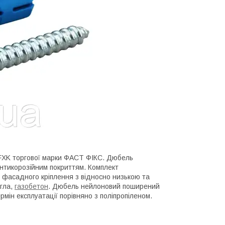
FXK торгової марки ФАСТ ФІКС.
Дюбель
антикорозійним покриттям.
Комплект
я фасадного кріплення з відносно низькою та
егла,
газобетон
.
Дюбель нейлоновий поширений
рмін експлуатації порівняно з поліпропіленом
.