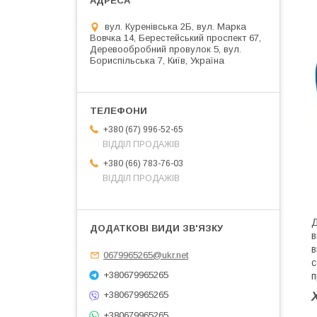
вул. Куренівська 2Б, вул. Марка
Вовчка 14, Берестейський проспект 67,
Деревообробний провулок 5, вул.
Бориспільська 7, Київ, Україна
+380 (67) 996-52-65
ВІДДІЛ ПРОДАЖІВ
+380 (66) 783-76-03
ВІДДІЛ ПРОДАЖІВ
Д
в
в
0679965265@ukr.net
с
+380679965265
п
+380679965265
+380679965265