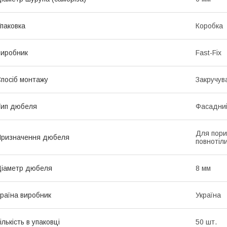
паковка
Коробка
иробник
Fast-Fix
посіб монтажу
Закручув
Тип дюбеля
Фасадний
Для порис
Призначення дюбеля
повнотіли
іаметр дюбеля
8 мм
раїна виробник
Україна
ількість в упаковці
50 шт.