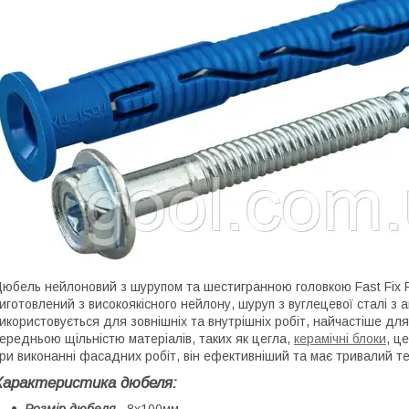
юбель нейлоновий з шурупом та шестигранною головкою Fast Fix 
иготовлений з високоякісного нейлону, шуруп з вуглецевої сталі з 
икористовується для зовнішніх та внутрішніх робіт, найчастіше дл
ередньою щільністю матеріалів, таких як цегла
,
керамічні блоки
, ц
ри виконанні фасадних робіт, він ефективніший та має тривалий те
Характеристика дюбеля
:
Розмір дюбеля
- 8х100мм