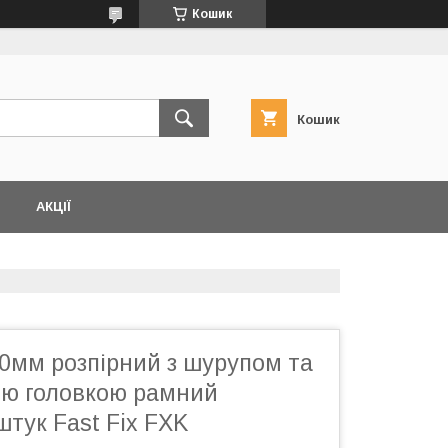
Кошик
Кошик
АКЦІЇ
0мм розпірний з шурупом та
ю головкою рамний
штук Fast Fix FXK