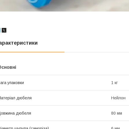
арактеристики
Основні
ага упаковки
1 кг
атеріал дюбеля
Нейлон
Довжина дюбеля
80 мм
іаметр шурупа (саморіза)
6 мм