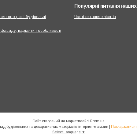
Популярні питання наших 
мо про різні будівельні
Часті питання клієнтів
 фасаду, варіанти і особливості
Сайт створений на маркетплейсі
Prom.ua
GOOL.COM.UA оптово-роздрібний склад будівельних та декоративних матеріалів інтернет-магазин |
Поскаржитися 
Select Language
▼