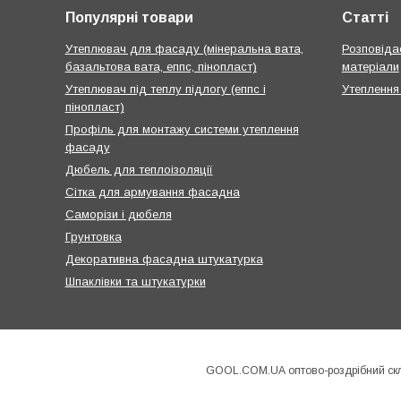
Популярні товари
Статті
Утеплювач для фасаду (мінеральна вата,
Розповідає
базальтова вата, еппс, пінопласт)
матеріали
Утеплювач під теплу підлогу (еппс і
Утеплення
пінопласт)
Профіль для монтажу системи утеплення
фасаду
Дюбель для теплоізоляції
Сітка для армування фасадна
Саморізи і дюбеля
Грунтовка
Декоративна фасадна штукатурка
Шпаклівки та штукатурки