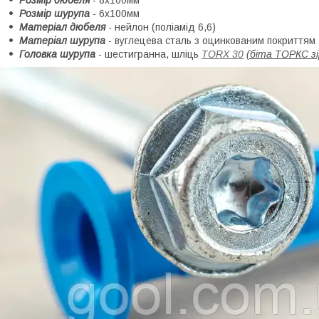
Розмір шурупа
- 6х100мм
Матеріал дюбеля
- нейлон (поліамід 6,6)
Матеріал шурупа
- вуглецева сталь з оцинкованим покриттям
Головка шурупа
- шестигранна, шліць
TORX 30
(біта ТОРКС з