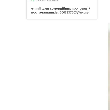
e-mail для комерційних пропозицій
постачальників
0667837603@ukr.net