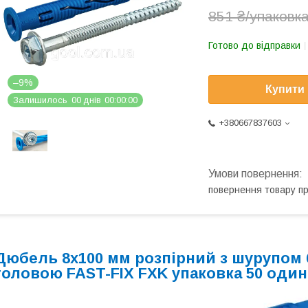
851 ₴/упаковк
Готово до відправки
–9%
Купити
Залишилось
0
0
днів
0
0
0
0
0
0
+380667837603
повернення товару п
Дюбель
8x100 мм
розпірний з шурупом 
головою FAST-FIX FXK
упаковка 50 один