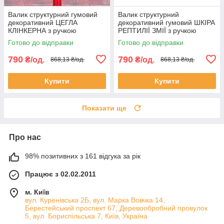
Валик структурний гумовий
Валик структурний
декоративний ЦЕГЛА
декоративний гумовий ШКІРА
КЛІНКЕРНА з ручкою
РЕПТИЛІЇ ЗМІЇ з ручкою
240х60мм для шпаклівки
60х240мм для шпаклівки
Готово до відправки
Готово до відправки
штукатурки
штукатурки
790
790
₴/од.
₴/од.
868,13 ₴/од.
868,13 ₴/од.
Купити
Купити
Показати ще
Про нас
98% позитивних з 161 відгука за рік
Працює з 02.02.2011
м. Київ
вул. Куренівська 2Б, вул. Марка Вовчка 14,
Берестейський проспект 67, Деревообробний провулок
5, вул. Бориспільська 7, Київ, Україна