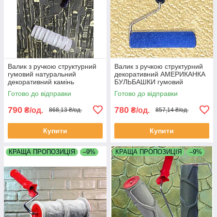
Валик з ручкою структурний
Валик з ручкою структурний
гумовий натуральний
декоративний АМЕРИКАНКА
декоративний камінь
БУЛЬБАШКИ гумовий
глибокий 60х180мм для
60х180мм для шпаклівки
Готово до відправки
Готово до відправки
фарби шпаклівки штукатурки
штукатурки
790
780
₴/од.
₴/од.
868,13 ₴/од.
857,14 ₴/од.
Купити
Купити
КРАЩА ПРОПОЗИЦІЯ
–9%
КРАЩА ПРОПОЗИЦІЯ
–9%