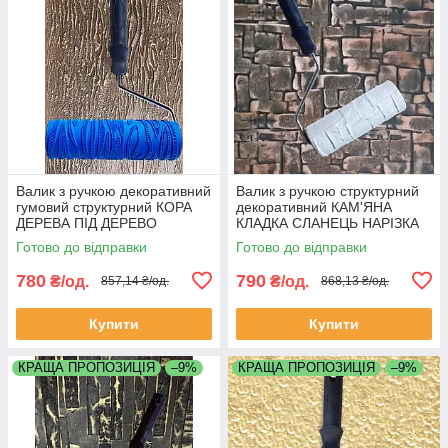
Валик з ручкою декоративний
Валик з ручкою структурний
гумовий структурний КОРА
декоративний КАМ'ЯНА
ДЕРЕВА ПІД ДЕРЕВО
КЛАДКА СЛАНЕЦЬ НАРІЗКА
60х180мм для шпаклівки
60х180мм для шпаклівки
Готово до відправки
Готово до відправки
штукатурки
штукатурки
780
790
₴/од.
₴/од.
857,14 ₴/од.
868,13 ₴/од.
Купити
Купити
КРАЩА ПРОПОЗИЦІЯ
–9%
КРАЩА ПРОПОЗИЦІЯ
–9%