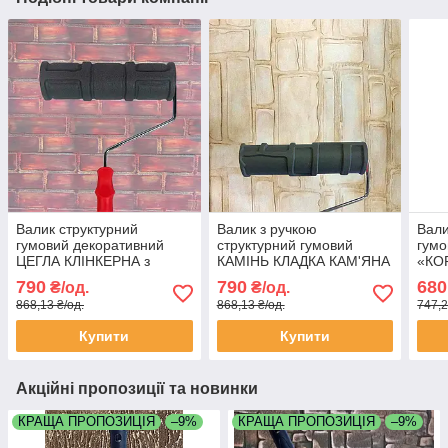
Валик структурний
Валик з ручкою
Вали
гумовий декоративний
структурний гумовий
гумо
ЦЕГЛА КЛІНКЕРНА з
КАМІНЬ КЛАДКА КАМ'ЯНА
«КОР
ручкою 240х60мм для
240х60мм для
тов
790
790
680
₴/од.
₴/од.
шпаклівки штукатурки
декоративної шпаклівки
180м
868,13 ₴/од.
868,13 ₴/од.
747,2
штукатурки штукатурки
штук
Купити
Купити
Акційні пропозиції та новинки
КРАЩА ПРОПОЗИЦІЯ
–9%
КРАЩА ПРОПОЗИЦІЯ
–9%