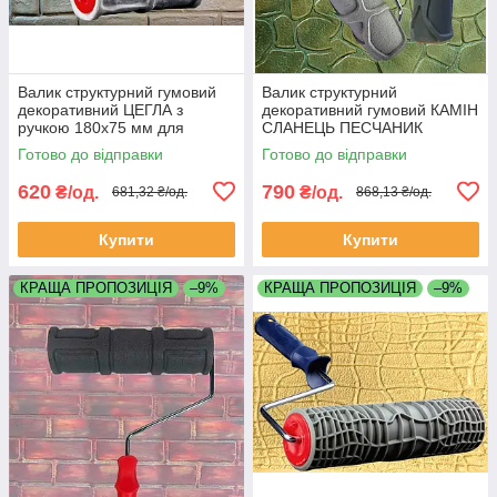
Валик структурний гумовий
Валик структурний
декоративний ЦЕГЛА з
декоративний гумовий КАМІН
ручкою 180х75 мм для
СЛАНЕЦЬ ПЕСЧАНИК
шпаклівки штукатурки
240х60мм для шпаклівки
Готово до відправки
Готово до відправки
штукатурки
620
790
₴/од.
₴/од.
681,32 ₴/од.
868,13 ₴/од.
Купити
Купити
КРАЩА ПРОПОЗИЦІЯ
–9%
КРАЩА ПРОПОЗИЦІЯ
–9%