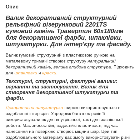
Опис
Валик декоративний структурний
рельєфний візерунковий 2201TS
гумовий камінь Травертин 60х180мм
для декоративної фарби, шпаклівки,
штукатурки. Для інтер'єру та фасаду.
Валик гумовий структурний
з пластиковою ручкою на
металевому тримачі створює структуру
натуральний
декоративний камінь, велика глибока структура
. Підходить
для
шпаклевки
и
краски
.
Текстурні, структурні, фактурні валики:
варіанти та застосування. Валик для
створення декоративної штукатурки та
фарби.
Декоративна штукатурка
широко використовується в
оздобленні інтер'єрів. Упродовж багатьох років її
використовували як для внутрішньої, так і для зовнішньої
роботи. Має зносостійкі, водостійкі властивості, під час
нанесення на поверхню створює міцний шар. Цей тип
оздоблювального матеріалу дає змогу використовувати різні