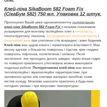
Опис
Клей-піна SikaBoom 582 Foam Fix
(СікаБум 582) 750 мл. Упаковка 12 штук.
Пропонуємо Вашій увазі однокомпонентну
поліуретанову
клей-піну SikaBoom 582 Foam Fix
з низьким показником
розширення для монтажу ізоляційних плит з
пінопласту
,
пінополіуретану, піноскла,
екструдованого пінополістиролу
і
базальтової вати
при утепленні стін всередині і зовні будинків.
Клей-піна
має чудові клеючі і герметизуючі властивості. Має
високу адгезію з більшістю поверхонь і підстав, крім гладких
поверхонь тефлонов, поліетиленів і силікону. Після
застигання, яке проходить досить швидко, через кілька годин
по поверхні приклеєного утеплювача можна виконувати
подальші роботи.
Поліуретанова клей-піна
має високі
теплоізоляційні і звукоізоляційні характеристики, при
заповненні щілин між плитами матеріал запобігає появі
містків холоду. Можливо наносити практично в будь-яких
погодних умовах і при мінусових температурах.