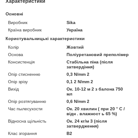
Характеристики
Основні
Виробник
Sika
Країна виробник
Україна
Користувальницькі характеристики
Колір
Жовтий
Основа
Поліуретановий преполімер
Консистенція
Стабільна піна (після
затвердіння)
Опір стисненню
0,3 N/mm 2
Опір зрізу
0,1 2 N/mm 2
Вихід
Ок. 10-12 м 2 з балона 750
мл
Опір розтягуванню
0,6 N/mm 2
Час пылесухости
Ок. 20 хвилин ( при 20 ° C /
відн . влажност ь 65 %)
Відносна щільність
Ок. 24 кг/м 3 (після
затвердження)
Клас згорання
В2