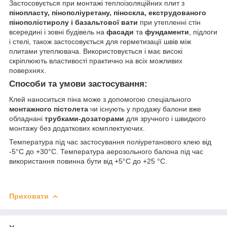
Застосовується при монтажі теплоізоляційних плит з
пінопласту, пінополіуретану, піноскла, екструдованого
пінополістиролу і базальтової вати
при утепленні стін
всередині і зовні будівель на
фасади
та
фундаменти
, підлоги
і стелі, також застосовується для герметизації швів між
плитами утеплювача. Використовується і має високі
скріплюють властивості практично на всіх можливих
поверхнях.
Способи та умови застосування:
Клей наноситься піна може з допомогою спеціального
монтажного пістолета
чи існують у продажу балони вже
обладнані
трубками-дозаторами
для зручного і швидкого
монтажу без додаткових комплектуючих.
Температура під час застосування поліуретанового клею від
-5°C до +30°C. Температура аерозольного балона під час
використання повинна бути від +5°C до +25 °C.
Приховати