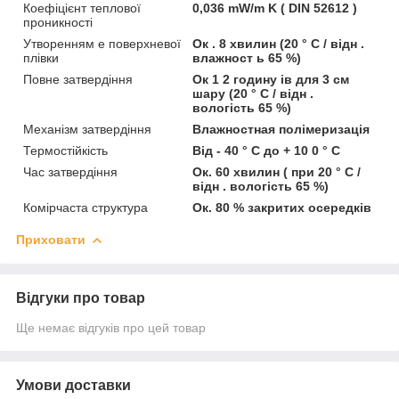
Коефіцієнт теплової
0,036 mW/m K ( DIN 52612 )
проникності
Утворенням е поверхневої
Ок . 8 хвилин (20 ° C / відн .
плівки
влажност ь 65 %)
Повне затвердіння
Ок 1 2 годину ів для 3 см
шару (20 ° C / відн .
вологість 65 %)
Механізм затвердіння
Влажностная полімеризація
Термостійкість
Від - 40 ° C до + 10 0 ° C
Час затвердіння
Ок. 60 хвилин ( при 20 ° C /
відн . вологість 65 %)
Комірчаста структура
Ок. 80 % закритих осередків
Приховати
Відгуки про товар
Ще немає відгуків про цей товар
Умови доставки