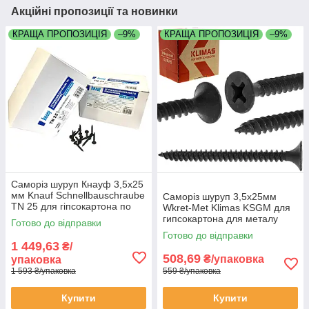
Акційні пропозиції та новинки
КРАЩА ПРОПОЗИЦІЯ
–9%
КРАЩА ПРОПОЗИЦІЯ
–9%
Саморіз шуруп Кнауф 3,5х25
мм Knauf Schnellbauschraube
Саморіз шуруп 3,5х25мм
TN 25 для гіпсокартона по
Wkret-Met Klimas KSGM для
металу упаковка 1000 штук
гипсокартона для металу
Готово до відправки
коробка 1000 штук
Готово до відправки
1 449,63
₴/
508,69
₴/упаковка
упаковка
1 593 ₴/упаковка
559 ₴/упаковка
Купити
Купити