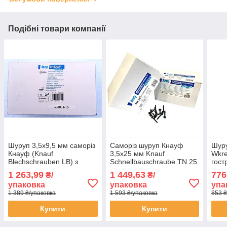
Подібні товари компанії
Шуруп 3,5х9,5 мм саморіз
Саморіз шуруп Кнауф
Шуру
Кнауф (Knauf
3,5х25 мм Knauf
Wkre
Blechschrauben LB) з
Schnellbauschraube TN 25
гост
буром блоха по металу
для гіпсокартона по
для
1 263,99
1 449,63
776
₴/
₴/
для гіпсокартону упаковка
металу упаковка 1000
чорн
упаковка
упаковка
упа
1000 штук
штук
штук
1 389 ₴/упаковка
1 593 ₴/упаковка
853 ₴
Купити
Купити