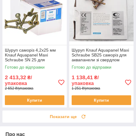
Шуруп саморіз 4,2х25 мм
Шуруп Knauf Aquapanel Maxi
Knauf Aquapanel Maxi
Schraube SB25 саморіз для
Schraube SN 25 для
аквапанели зі свердлом
аквапанелі з гострим кінцем
3,9х25 мм 250 шт
Готово до відправки
Готово до відправки
упаковка 1000 штук
2 413,32
1 138,41
₴/
₴/
упаковка
упаковка
2 652 ₴/упаковка
1 251 ₴/упаковка
Купити
Купити
Показати ще
Про нас