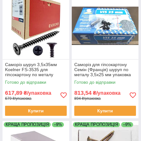
Саморіз шуруп 3,5х35мм
Саморіз для гіпсокартону
Koelner FS-3535 для
Семін (Франція) шуруп по
гіпсокартону по металу
металу 3,5х25 мм упаковка
упаковка 1000 штук
1000 штук
Готово до відправки
Готово до відправки
(Кельнер) Польща
617,89
813,54
₴/упаковка
₴/упаковка
679 ₴/упаковка
894 ₴/упаковка
Купити
Купити
КРАЩА ПРОПОЗИЦІЯ
–9%
КРАЩА ПРОПОЗИЦІЯ
–9%