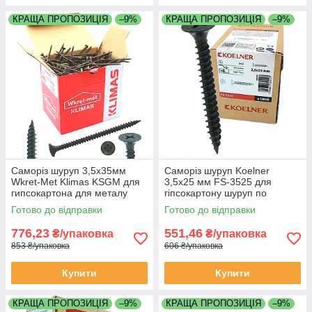
КРАЩА ПРОПОЗИЦІЯ
–9%
КРАЩА ПРОПОЗИЦІЯ
–9%
Саморіз шуруп 3,5х35мм
Саморіз шуруп Koelner
Wkret-Met Klimas KSGM для
3,5х25 мм FS-3525 для
гипсокартона для металу
гіпсокартону шуруп по
коробка 1000 штук
металу упаковка 1000 штук
Готово до відправки
Готово до відправки
(Кельнер) Польща
776,23
551,46
₴/упаковка
₴/упаковка
853 ₴/упаковка
606 ₴/упаковка
Купити
Купити
КРАЩА ПРОПОЗИЦІЯ
–9%
КРАЩА ПРОПОЗИЦІЯ
–9%