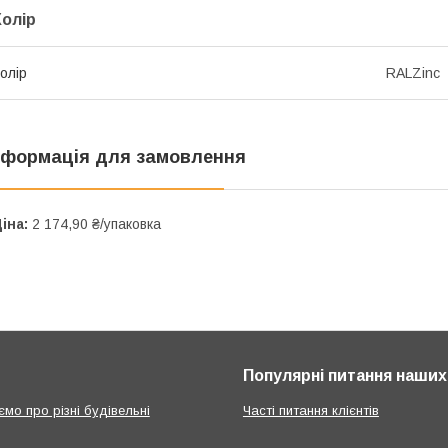
Колір
олір
RALZinc
нформація для замовлення
іна:
2 174,90 ₴/упаковка
Популярні питання наших 
мо про різні будівельні
Часті питання клієнтів