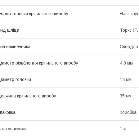
орма головки кріпильного виробу
Напівкру
ид шліца
Торкс (T,
ип накінечника
Свердло
іаметр різьблення кріпильного виробу
4.8 мм
іаметр головки
14 мм
овжина кріпильного виробу
35 мм
паковка
Коробка
ага упаковки
1 кг