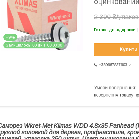
оцинкований
2 390 ₴/упаков
Готово до відправки
–9%
Залишилось
0
0
днів
0
0
0
0
0
0
Купити
+380667837603
повернення товару п
Саморез Wkret-Met Klimas WDD 4.8х35 Panhead (
круглой головкой для дерева, профнастила, кро
панелей, упаковка 250 штук. Цвет оцинкованный