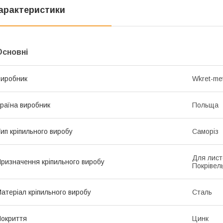
арактеристики
Основні
иробник
Wkret-me
раїна виробник
Польща
ип кріпильного виробу
Саморіз
Для лист
ризначення кріпильного виробу
Покрівел
атеріал кріпильного виробу
Сталь
окриття
Цинк