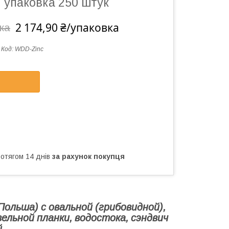
 упаковка 250 штук
2 174,90 ₴/упаковка
ка
Код:
WDD-Zinc
ротягом 14 днів
за рахунок покупця
Польша) с овальной (грибовидной),
вельной планки, водостока, сэндвич
.