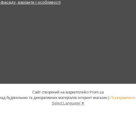
 фасаду, варіанти і особливості
Сайт створений на маркетплейсі
Prom.ua
GOOL.COM.UA оптово-роздрібний склад будівельних та декоративних матеріалів інтернет-магазин |
Поскаржитися 
Select Language
▼