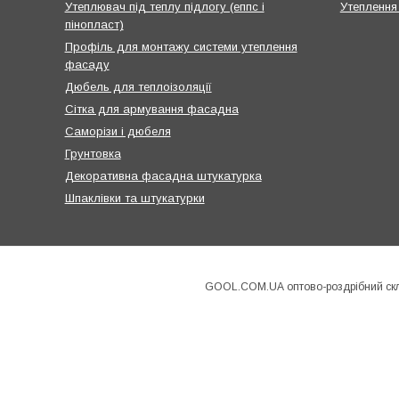
Утеплювач під теплу підлогу (еппс і
Утеплення
пінопласт)
Профіль для монтажу системи утеплення
фасаду
Дюбель для теплоізоляції
Сітка для армування фасадна
Саморізи і дюбеля
Грунтовка
Декоративна фасадна штукатурка
Шпаклівки та штукатурки