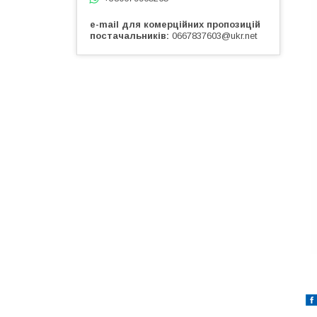
e-mail для комерційних пропозицій
постачальників
0667837603@ukr.net