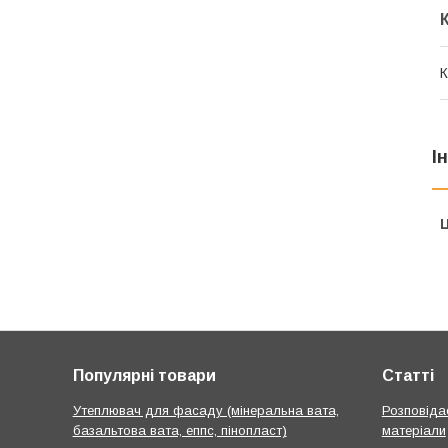
К
І
Ц
Популярні товари
Статті
Утеплювач для фасаду (мінеральна вата,
Розповідає
базальтова вата, еппс, пінопласт)
матеріали