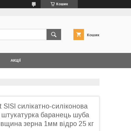
Кошик
Кошик
АКЦІЇ
t SISI силікатно-силіконова
 штукатурка баранець шуба
вщина зерна 1мм відро 25 кг