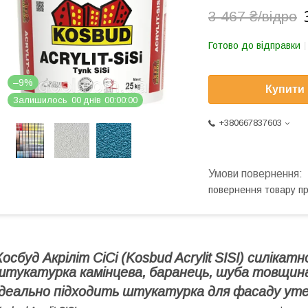
3 467 ₴/відро
Готово до відправки
–9%
Купити
Залишилось
0
0
днів
0
0
0
0
0
0
+380667837603
повернення товару п
Косбуд Акріліт СіСі (Kosbud Acrylit SISI) силіка
штукатурка камінцева, баранець, шуба товщина 
Ідеально підходить штукатурка для фасаду ут