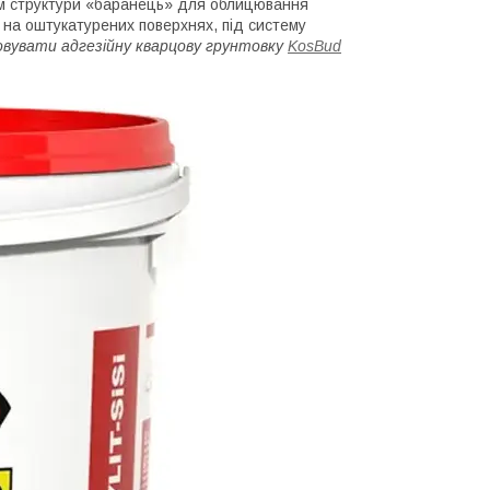
ом структури «баранець» для облицювання
і, на оштукатурених поверхнях, під систему
вувати адгезійну кварцову грунтовку
KosBud