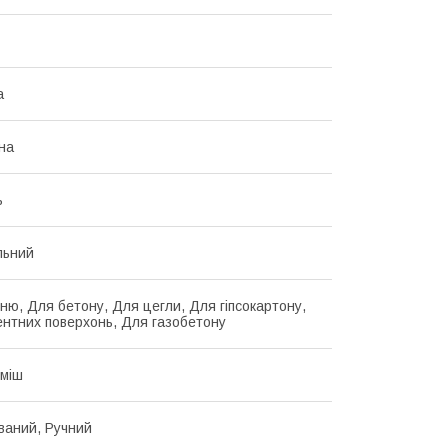
а
на
ь
льний
ню, Для бетону, Для цегли, Для гіпсокартону,
нтних поверхонь, Для газобетону
уміш
ваний, Ручний