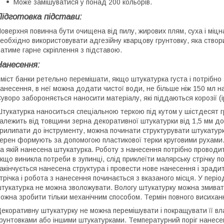
Може замішуватися у понад 200 кольорів.
Підготовка підстави:
оверхня повинна бути очищена від пилу, жирових плям, суха і мі
еобхідно використовувати адгезійну кварцову грунтовку, яка ство
атиме гарне скріплення з підставою.
Нанесення:
міст банки ретельно перемішати, якщо штукатурка густа і потрібно
анесення, в неї можна додати чистої води, не більше ніж 150 мл н
уворо забороняється наносити матеріалу, які піддаються корозії (і
тукатурка наноситься спеціальною теркою під кутом у шістдесят 
алежить від товщини зерна декоративної штукатурки від 1,5 мм до 
рилипати до інструменту, можна починати структурувати штукатурк
ерен формують за допомогою пластикової терки круговими рухами.
а якій нанесена штукатурка. Роботу з нанесення потрібно проводи
кщо виникла потреби в зупинці, слід приклеїти малярську стрічку п
акінчується нанесена структура і провести нове нанесення і зради
трічка і робота з нанесення починається з вказаного місця. У пер
тукатурка не можна зволожувати. Вологу штукатурку можна змиват
ожна зробити тільки механічним способом. Термін повного висихан
екоративну штукатурку не можна перемішувати і покращувати її вл
рунтовками або іншими штукатурками. Температурний поріг нанесе