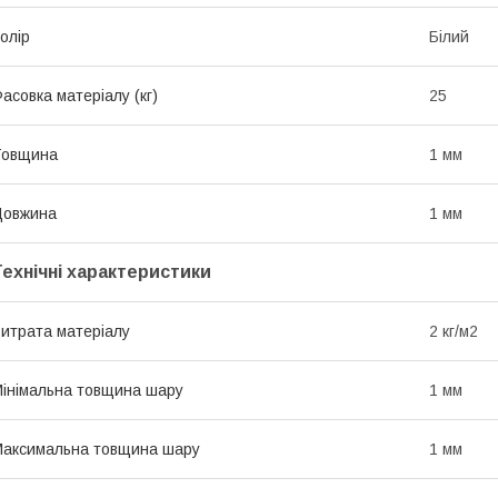
олір
Білий
асовка матеріалу (кг)
25
Товщина
1 мм
Довжина
1 мм
Технічні характеристики
итрата матеріалу
2 кг/м2
інімальна товщина шару
1 мм
аксимальна товщина шару
1 мм