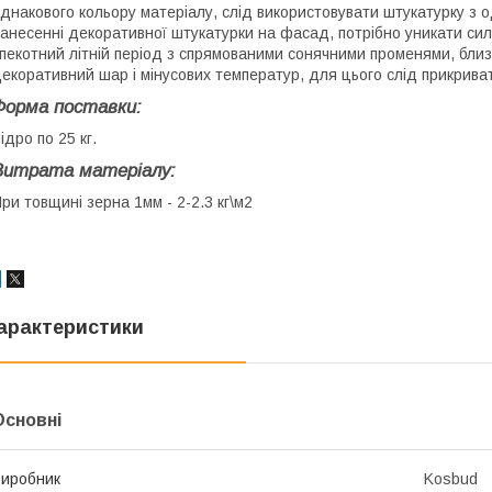
днакового кольору матеріалу, слід використовувати штукатурку з одн
анесенні декоративної штукатурки на фасад, потрібно уникати сил
пекотний літній період з спрямованими сонячними променями, близ
екоративний шар і мінусових температур, для цього слід прикрив
Форма поставки:
ідро по 25 кг.
Витрата матеріалу:
ри товщині зерна 1мм - 2-2.3 кг\м2
арактеристики
Основні
иробник
Kosbud