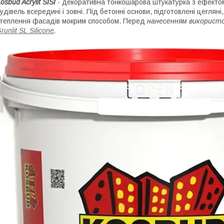
osbud Acrylit SISI
- декоративна тонкошарова штукатурка з ефект
удівель всередині і зовні. Під бетонні основи, підготовлені цеглян
теплення фасадів мокрим способом. Перед
нанесенням використо
runlit SL Silicone
.