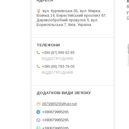
K
б
вул. Куренівська 2Б, вул. Марка
у
Вовчка 14, Берестейський проспект 67,
G
Деревообробний провулок 5, вул.
Бориспільська 7, Київ, Україна
+380 (67) 996-52-65
ВІДДІЛ ПРОДАЖІВ
+380 (66) 783-76-03
ВІДДІЛ ПРОДАЖІВ
0679965265@ukr.net
+380679965265
+380679965265
+380679965265