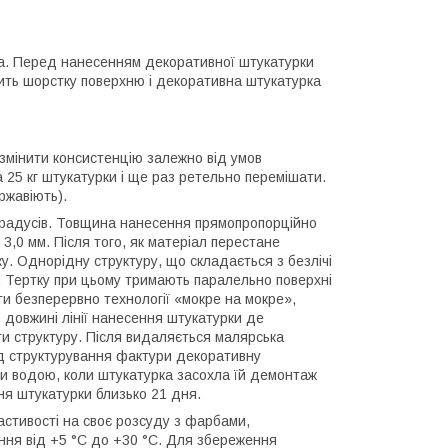
цна. Перед нанесенням декоративної штукатурки
рить шорстку поверхню і декоративна штукатурка
 змінити консистенцію залежно від умов
а 25 кг штукатурки і ще раз ретельно перемішати.
ржавіють).
градусів. Товщина нанесення прямопропорційно
3,0 мм. Після того, як матеріал перестане
у. Однорідну структуру, що складається з безлічі
 Тертку при цьому тримають паралельно поверхні
ти безперервно технології «мокре на мокре»,
о довжині лінії нанесення штукатурки де
ти структуру. Після видаляється малярська
іод структурування фактури декоративну
и водою, коли штукатурка засохла їй демонтаж
ня штукатурки близько 21 дня.
астивості на своє розсуду з фарбами,
ння від +5 °С до +30 °С. Для збереження