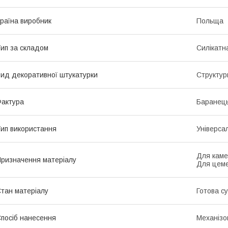
раїна виробник
Польща
ип за складом
Силікатн
ид декоративної штукатурки
Структур
актура
Баранец
ип використання
Універса
Для каме
ризначення матеріалу
Для цеме
тан матеріалу
Готова с
посіб нанесення
Механізо