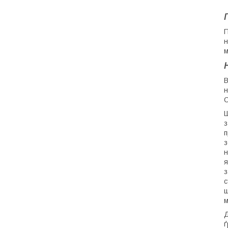
П
н
м
В
н
С
Ш
з
п
з
н
я
з
с
ш
м
Д
ґ