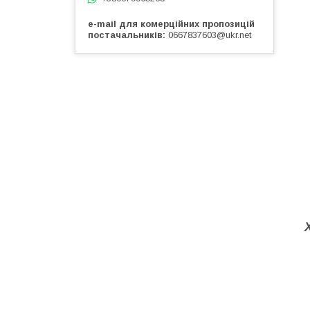
e-mail для комерційних пропозицій
постачальників
0667837603@ukr.net