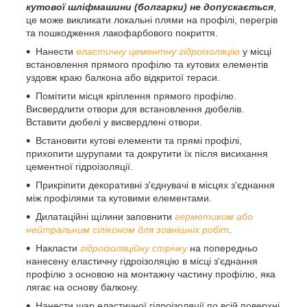
кутової шліфмашини (болгарки) не допускається
,
це може викликати локальні плями на профілі, перегрів
та пошкодження лакофарбового покриття.
Нанести
еластичну цементну гідроізоляцію
у місці
встановлення прямого профілю та кутових елементів
уздовж краю балкона або відкритої тераси.
Помітити місця кріплення прямого профілю.
Висвердлити отвори для встановлення дюбелів.
Вставити дюбелі у висвердлені отвори.
Встановити кутові елементи та прямі профілі,
прихопити шурупами та докрутити їх після висихання
цементної гідроізоляції.
Прикріпити декоративні з'єднувачі в місцях з'єднання
між профілями та кутовими елементами.
Дилатаційні щілини заповнити
герметиком або
нейтральним сіліконом для зовнішніх робіт
.
Накласти
гідроізоляційну стрічку
на попередньо
нанесену еластичну гідроізоляцію в місці з'єднання
профілю з основою на монтажну частину профілю, яка
лягає на основу балкону.
Нанести шар еластичної гідроізоляції по всій поверхні