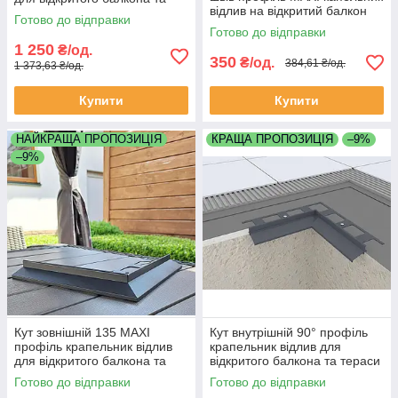
відлив на відкритий балкон
тераси монтаж під плитку
Готово до відправки
терасу під плитку колір
колір графіт сірий
Готово до відправки
графіт антрацит матовий
1 250
₴/од.
350
₴/од.
384,61 ₴/од.
1 373,63 ₴/од.
Купити
Купити
НАЙКРАЩА ПРОПОЗИЦІЯ
КРАЩА ПРОПОЗИЦІЯ
–9%
–9%
Кут зовнішній 135 MAXI
Кут внутрішній 90° профіль
профіль крапельник відлив
крапельник відлив для
для відкритого балкона та
відкритого балкона та тераси
тераси, установа під плитку
монтаж під плитку колір сірий
Готово до відправки
Готово до відправки
колір графіт антрацит
графіт