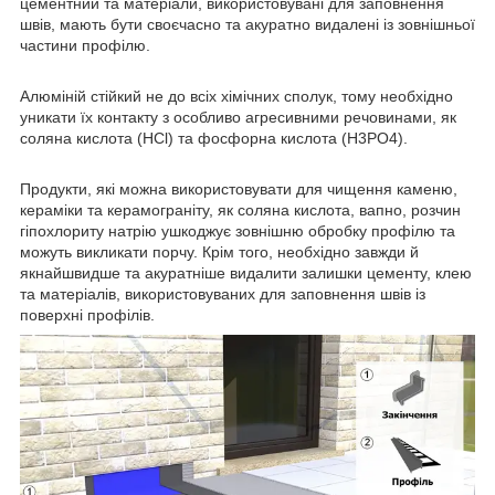
цементний та матеріали, використовувані для заповнення
швів, мають бути своєчасно та акуратно видалені із зовнішньої
частини профілю.
Алюміній стійкий не до всіх хімічних сполук, тому необхідно
уникати їх контакту з особливо агресивними речовинами, як
соляна кислота (HCl) та фосфорна кислота (H3PO4).
Продукти, які можна використовувати для чищення каменю,
кераміки та керамограніту, як соляна кислота, вапно, розчин
гіпохлориту натрію ушкоджує зовнішню обробку профілю та
можуть викликати порчу. Крім того, необхідно завжди й
якнайшвидше та акуратніше видалити залишки цементу, клею
та матеріалів, використовуваних для заповнення швів із
поверхні профілів.