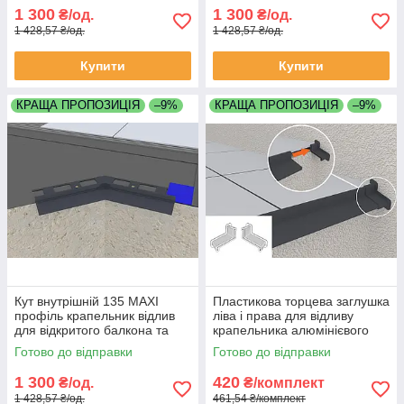
1 300
1 300
₴/од.
₴/од.
1 428,57 ₴/од.
1 428,57 ₴/од.
Купити
Купити
КРАЩА ПРОПОЗИЦІЯ
–9%
КРАЩА ПРОПОЗИЦІЯ
–9%
Кут внутрішній 135 MAXI
Пластикова торцева заглушка
профіль крапельник відлив
ліва і права для відливу
для відкритого балкона та
крапельника алюмінієвого
тераси, установа під плитку
профілю MAXI колір графіт
Готово до відправки
Готово до відправки
колір графіт антрацит
антрацит матовий
1 300
420
₴/од.
₴/комплект
1 428,57 ₴/од.
461,54 ₴/комплект