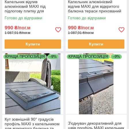
Капельник відлив
Капельник алюмінієвий
алюмінієвий MAXI під
відлив MAXI для відкритого
підлогову плитку для
балкона тераси прихований
відкритого балкона тераси
монтаж під плитку довжина 2
Готово до відправки
Готово до відправки
довжина 2 метри чорний
метра колір графіт RAL7016
матовий RAL9005
990
990
₴/пог.м
₴/пог.м
1 087,91 ₴/пог.м
1 087,91 ₴/пог.м
Купити
Купити
КРАЩА ПРОПОЗИЦІЯ
–9%
КРАЩА ПРОПОЗИЦІЯ
–9%
Кут зовнішній 90° градусів
З'єднувач декоративний для
профіль MAXI з капельником
швів профіль MAXI капельник
для відкритого балкона та