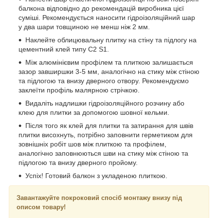
балкона відповідно до рекомендацій виробника цієї
суміші. Рекомендується наносити гідроізоляційний шар
у два шари товщиною не менш ніж 2 мм.
Наклейте облицювальну плитку на стіну та підлогу на
цементний клей типу C2 S1.
Між алюмінієвим профілем та плиткою залишається
зазор завширшки 3-5 мм, аналогічно на стику між стіною
та підлогою та внизу дверного отвору. Рекомендуємо
заклеїти профіль малярною стрічкою.
Видаліть надлишки гідроізоляційного розчину або
клею для плитки за допомогою шовної кельми.
Після того як клей для плитки та затирання для швів
плитки висохнуть, потрібно заповнити герметиком для
зовнішніх робіт шов між плиткою та профілем,
аналогічно заповнюються шви на стику між стіною та
підлогою та внизу дверного пройому.
Успіх! Готовий балкон з укладеною плиткою.
Завантажуйте покроковий спосіб монтажу внизу під
описом товару!