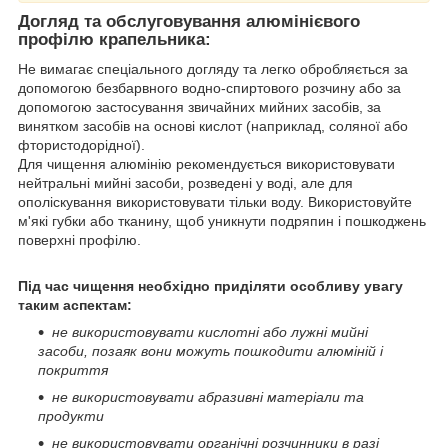
Догляд та обслуговування алюмінієвого
профілю крапельника:
Не вимагає спеціального догляду та легко обробляється за
допомогою безбарвного водно-спиртового розчину або за
допомогою застосування звичайних мийних засобів, за
винятком засобів на основі кислот (наприклад, соляної або
фтористодорідної).
Для чищення алюмінію рекомендується використовувати
нейтральні мийні засоби, розведені у воді, але для
ополіскування використовувати тільки воду. Використовуйте
м'які губки або тканину, щоб уникнути подряпин і пошкоджень
поверхні профілю.
Під час чищення необхідно приділяти особливу увагу
таким аспектам:
не використовувати кислотні або лужні мийні
засоби, позаяк вони можуть пошкодити алюміній і
покриття
не використовувати абразивні матеріали та
продукти
не використовувати органічні розчинники в разі