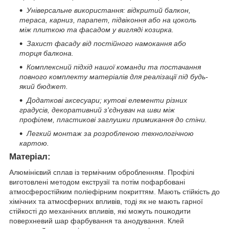
Універсальне використання: відкритий балкон,
тераса, карниз, парапет, підвіконня або на цоколь
між плиткою та фасадом у вигляді козирка
.
Захист фасаду від постійного намокання
або
торця балкона
.
Комплексний підхід нашої команди та
постачання
повного комплекту матеріалів для реалізації під будь-
який бюджет.
Додаткові аксесуари; кутові елементи різних
градусів, декоративний з'єднувач на шви між
профілем, пластикові заглушки примикання до стіни.
Легкий монтаж за розробленою технологічною
картою.
Матеріал:
Алюмінієвий сплав із термічним обробленням. Профілі
виготовлені методом екструзії та потім пофарбовані
атмосферостійким поліефірним покриттям. Мають стійкість до
хімічних та атмосферних впливів, тоді як не мають гарної
стійкості до механічних впливів, які можуть пошкодити
поверхневий шар фарбування та анодування. Клей