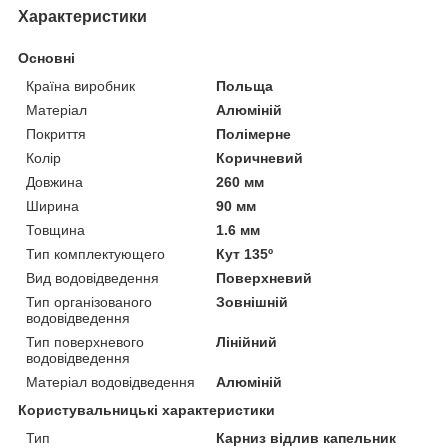
Характеристики
Основні
Країна виробник
Польща
Матеріал
Алюміній
Покриття
Полімерне
Колір
Коричневий
Довжина
260 мм
Ширина
90 мм
Товщина
1.6 мм
Тип комплектующего
Кут 135º
Вид водовідведення
Поверхневий
Тип організованого
Зовнішній
водовідведення
Тип поверхневого
Лінійний
водовідведення
Матеріал водовідведення
Алюміній
Користувальницькі характеристики
Тип
Карниз відлив капельник