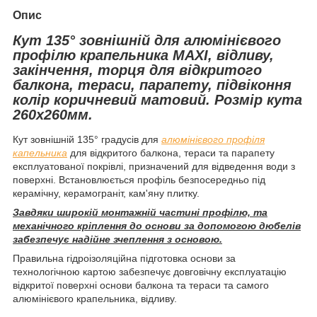
Опис
Кут 135
° зовнішній для
алюмінієвого
профілю крапельника
MAXI
, відливу,
закінчення, торця для відкритого
балкона, тераси, парапету, підвіконня
колір коричневий матовий. Розмір кута
260х260мм.
Кут зовнішній 135
°
градусів для
алюмінієвого профіля
капельника
для відкритого балкона, тераси та парапету
експлуатованої покрівлі, призначений для відведення води з
поверхні. Встановлюється профіль безпосередньо під
керамічну, керамограніт, кам'яну плитку.
Завдяки широкій монтажній частині профілю, та
механічного кріплення до основи за допомогою дюбелів
забезпечує надійне зчеплення з основою.
Правильна гідроізоляційна підготовка основи за
технологічною картою забезпечує довговічну експлуатацію
відкритої поверхні основи балкона та тераси та самого
алюмінієвого крапельника, відливу.