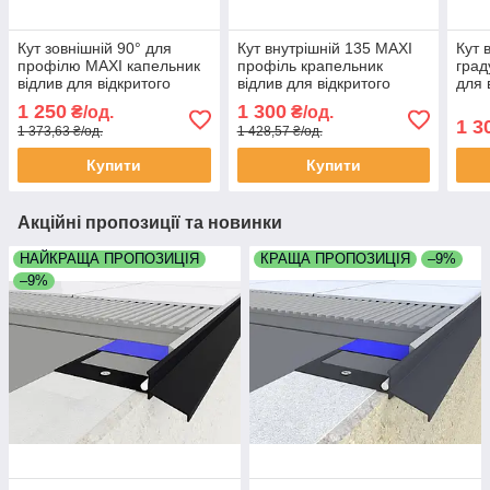
Кут зовнішній 90° для
Кут внутрішній 135 MAXI
Кут 
профілю MAXI капельник
профіль крапельник
град
відлив для відкритого
відлив для відкритого
для 
балкона тераси монтаж
балкона та тераси,
або 
1 250
1 300
₴/од.
₴/од.
під плитку коричневий
установа під плитку колір
плит
1 3
1 373,63 ₴/од.
1 428,57 ₴/од.
матовий
графіт антрацит
мат
Купити
Купити
Акційні пропозиції та новинки
НАЙКРАЩА ПРОПОЗИЦІЯ
КРАЩА ПРОПОЗИЦІЯ
–9%
–9%