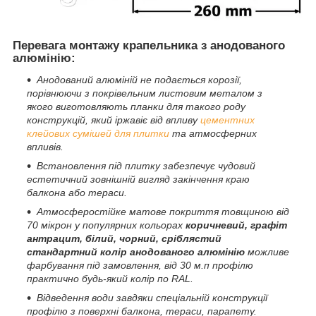
Перевага
монтажу крапельника з анодованого
алюмінію
:
Анодований алюміній не подається корозії,
порівнюючи з
покрівельним
листовим металом
з
якого виготовляють планки для такого роду
конструкцій
, який іржавіє від впливу
цементних
клейових сумішей для плитки
та атмосферних
впливів.
Встановлення під плитку забезпечує чудовий
естетичний зовнішній вигляд закінчення краю
балкона або тераси.
Атмосферостійке матове покриття товщиною від
70 мікрон у популярних кольорах
коричневий, графіт
антрацит, білий, чорний, сріблястий
стандартний колір анодованого алюмінію
можливе
фарбування під замовлення, від 30 м.п профілю
практично будь-який колір по RAL
.
Відведення води завдяки спеціальній конструкції
профілю з поверхні балкона, тераси, парапету.