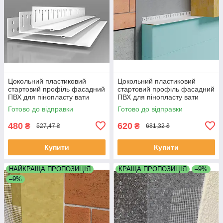
Цокольний пластиковий
Цокольний пластиковий
стартовий профіль фасадний
стартовий профіль фасадний
ПВХ для пінопласту вати
ПВХ для пінопласту вати
товщиною 100мм 10см
товщиною 100 мм та менше
Готово до відправки
Готово до відправки
довжина 2 метра
480
620
₴
₴
527,47 ₴
681,32 ₴
Купити
Купити
НАЙКРАЩА ПРОПОЗИЦІЯ
КРАЩА ПРОПОЗИЦІЯ
–9%
–9%