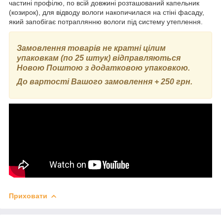
частині профілю, по всій довжині розташований капельник
(козирок), для відводу вологи накопичилася на стіні фасаду,
який запобігає потраплянню вологи під систему утеплення.
Замовлення товарів не кратні цілим
упаковкам
(по 25 штук)
відправляються
Новою Поштою з додатковою упаковкою.
До вартості Вашого замовлення + 250 грн.
Приховати