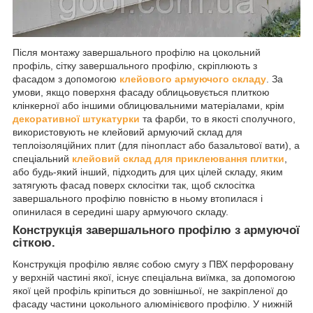
Після монтажу завершального профілю на цокольний
профіль, сітку завершального профілю, скріплюють з
фасадом з допомогою
клейового армуючого складу
. За
умови, якщо поверхня фасаду облицьовується плиткою
клінкерної або іншими облицювальними матеріалами, крім
декоративної штукатурки
та фарби, то в якості сполучного,
використовують не клейовий армуючий склад для
теплоізоляційних плит (для пінопласт або базальтової вати), а
спеціальний
клейовий склад для приклеювання плитки
,
або будь-який інший, підходить для цих цілей складу, яким
затягують фасад поверх склосітки так, щоб склосітка
завершального профілю повністю в ньому втопилася і
опинилася в середині шару армуючого складу.
Конструкція завершального профілю з армуючої
сіткою.
Конструкція профілю являє собою смугу з ПВХ перфоровану
у верхній частині якої, існує спеціальна виїмка, за допомогою
якої цей профіль кріпиться до зовнішньої, не закріпленої до
фасаду частини цокольного алюмінієвого профілю. У нижній