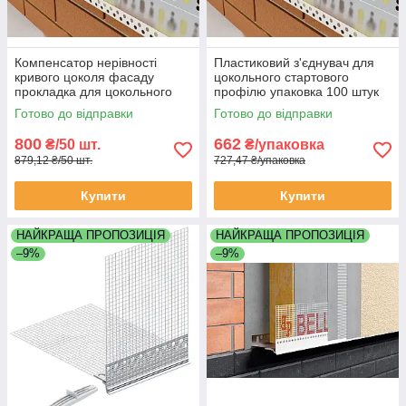
Компенсатор нерівності
Пластиковий з'єднувач для
кривого цоколя фасаду
цокольного стартового
прокладка для цокольного
профілю упаковка 100 штук
профілю 5 мм товщина
Готово до відправки
Готово до відправки
упаковка 50 штук
800
662
₴/50 шт.
₴/упаковка
879,12 ₴/50 шт.
727,47 ₴/упаковка
Купити
Купити
НАЙКРАЩА ПРОПОЗИЦІЯ
НАЙКРАЩА ПРОПОЗИЦІЯ
–9%
–9%