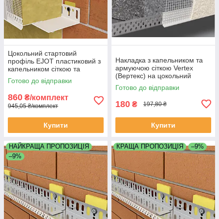
Цокольний стартовий
Накладка з капельником та
профіль EJOT пластиковий з
армуючою сіткою Vertex
капельником сіткою та
(Вертекс) на цокольний
з'єднувачами для пінопласту
Готово до відправки
профіль довжина 2.5 метра
або мінеральної вати
Готово до відправки
860
₴/комплект
180
₴
197,80 ₴
945,05 ₴/комплект
Купити
Купити
НАЙКРАЩА ПРОПОЗИЦІЯ
КРАЩА ПРОПОЗИЦІЯ
–9%
–9%