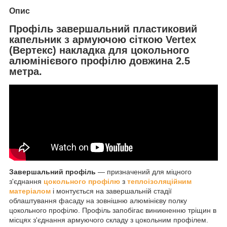
Опис
Профіль завершальний пластиковий
капельник з армуючою сіткою Vertex
(Вертекс) накладка для цокольного
алюмінієвого профілю довжина 2.5
метра.
Завершальний профіль
― призначений для міцного
з'єднання
цокольного профілю
з
теплоізоляційним
матеріалом
і монтується на завершальній стадії
облаштування фасаду на зовнішню алюмінієву полку
цокольного профілю. Профіль запобігає виникненню тріщин в
місцях з'єднання армуючого складу з цокольним профілем.