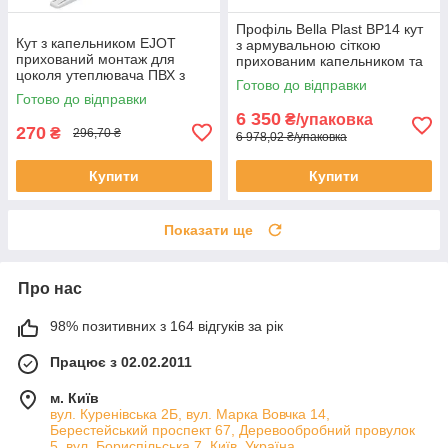
Профіль Bella Plast BP14 кут
Кут з капельником EJOT
з армувальною сіткою
прихований монтаж для
прихованим капельником та
цоколя утеплювача ПВХ з
клейким елементом для
Готово до відправки
сіткою 125x125мм та
цокольного профілю 2.5
Готово до відправки
з'єднувачем між собою 2
метра
6 350
₴/упаковка
метра
270
₴
296,70 ₴
6 978,02 ₴/упаковка
Купити
Купити
Показати ще
Про нас
98% позитивних з 164 відгуків за рік
Працює з 02.02.2011
м. Київ
вул. Куренівська 2Б, вул. Марка Вовчка 14,
Берестейський проспект 67, Деревообробний провулок
5, вул. Бориспільська 7, Київ, Україна