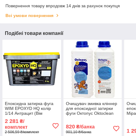
Повернення товару впродовж 14 днів за рахунок покупця
Всі умови повернення
Подібні товари компанії
Епоксидна затирка фуга
Очищувач змивка кліннер
Очищ
WIM EPOXYD HQ колір
для епоксидної затирки
епок
1/14 Антрацит (Вім
фуги Октопус Oktoclean
Міра
Епоксид) для швів плитки
пляшка 1 літр
(Mir
2 281
₴/
відро 2 кг
Remo
820
₴/банка
комплект
літр
1 2
2 506,59 ₴/комплект
901,10 ₴/банка