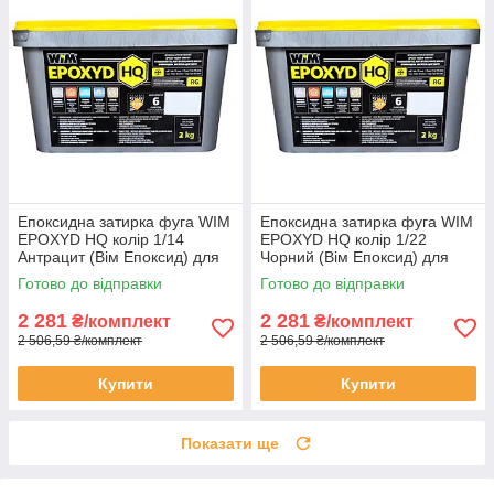
Епоксидна затирка фуга WIM
Епоксидна затирка фуга WIM
EPOXYD HQ колір 1/14
EPOXYD HQ колір 1/22
Антрацит (Вім Епоксид) для
Чорний (Вім Епоксид) для
швів плитки відро 2 кг
швів плитки відро 2 кг
Готово до відправки
Готово до відправки
2 281
2 281
₴/комплект
₴/комплект
2 506,59 ₴/комплект
2 506,59 ₴/комплект
Купити
Купити
Показати ще