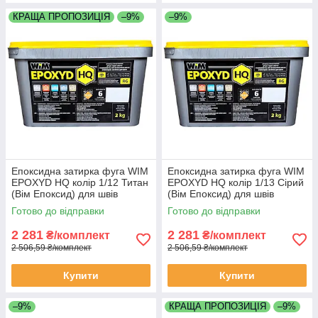
КРАЩА ПРОПОЗИЦІЯ
–9%
–9%
Епоксидна затирка фуга WIM
Епоксидна затирка фуга WIM
EPOXYD HQ колір 1/12 Титан
EPOXYD HQ колір 1/13 Сірий
(Вім Епоксид) для швів
(Вім Епоксид) для швів
плитки відро 2 кг
плитки відро 2 кг
Готово до відправки
Готово до відправки
2 281
2 281
₴/комплект
₴/комплект
2 506,59 ₴/комплект
2 506,59 ₴/комплект
Купити
Купити
–9%
КРАЩА ПРОПОЗИЦІЯ
–9%