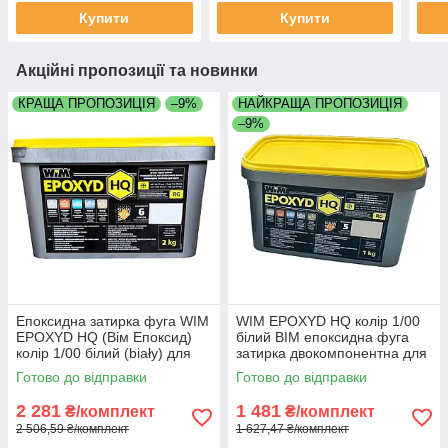
Купити
Купити
Акційні пропозиції та новинки
КРАЩА ПРОПОЗИЦІЯ
–9%
НАЙКРАЩА ПРОПОЗИЦІЯ
–9%
Епоксидна затирка фуга WIM
WIM EPOXYD HQ колір 1/00
EPOXYD HQ (Вім Епоксид)
білий ВІМ епоксидна фуга
колір 1/00 білий (biały) для
затирка двокомпонентна для
швів плитки відро 2 кг яка
швів плитки відро 1 кг
Готово до відправки
Готово до відправки
змивається водою
2 281
1 481
₴/комплект
₴/комплект
2 506,59 ₴/комплект
1 627,47 ₴/комплект