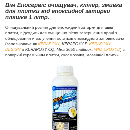
Вім Епосервіс очищувач, клінер, змивка
для плитки від епоксидної затирки
пляшка 1 літр.
Очищувальний розчин
для
епоксидний
затирки для
швів
плитки
,
підходить
для
очищення
після
завершення
праці з
облицювання
и
вилучення
остатков
епоксидного
заповнювача
(заповнювача
як
KERAPOXY
,
KERAPOXY P
,
KERAPOXY
DESIGN
и
KERAPOXY CQ,
Mira 3650 multipox
,
WIM EPOXYD
)
з
поверхні
керамічним
плитки,
скломозаїки
, мозаїчної плитки.