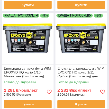
Купити
Купити
КРАЩА ПРОПОЗИЦІЯ
–9%
КРАЩА ПРОПОЗИЦІЯ
–9%
Епоксидна затирка фуга WIM
Епоксидна затирка фуга WIM
EPOXYD HQ колір 1/10
EPOXYD HQ колір 1/11
Манхеттен (Вім Епоксид)
Срібло (Вім Епоксид) для
двокомпонентна для швів
швів плитки відро 2 кг
Готово до відправки
Готово до відправки
плитки відро 2 кг
2 281
2 281
₴/комплект
₴/комплект
2 506,59 ₴/комплект
2 506,59 ₴/комплект
Купити
Купити