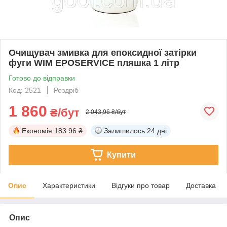
Очищувач змивка для епоксидної затірки
фуги WIM EPOSERVICE пляшка 1 літр
Готово до відправки
Код: 2521
Роздріб
1 860
₴/бут
2 043,96 ₴/бут
Економія
183.96 ₴
Залишилось
24 дні
Купити
Опис
Характеристики
Відгуки про товар
Доставка
Опис