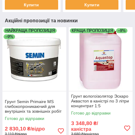
Купити
Купити
Акційні пропозиції та новинки
НАЙКРАЩА ПРОПОЗИЦІЯ
КРАЩА ПРОПОЗИЦІЯ
–9%
–9%
Грунт вологоізолятор Эскаро
Аквастоп в каністрі по 3 літри
Грунт Semin Primaire MS
концентрат 1:5
глибокопроникаючий для
внутрішніх та зовнішніх робіт
Готово до відправки
відро 10 літрів
Готово до відправки
3 348,80
₴/
2 830,10
₴/відро
каністра
3 110 ₴/відро
3 680 ₴/каністра