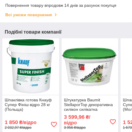
Повернення товару впродовж 14 днів за рахунок покупця
Всі умови повернення
Подібні товари компанії
Шпаклівка готова Кнауф
Штукатурка Baumit
Шпак
Супер Фініш відро 28 кг
StellaporTop декоративна
Супе
(Польща)
силікон силікатна
(Мол
баранець 1.5 мм відро 25
3 599,96
₴/
кг
1 850
1 5
₴/відро
відро
2 032,97 ₴/відро
3 956 ₴/відро
1 670