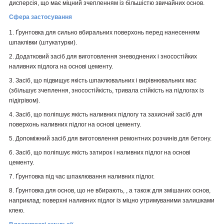
дисперсія, що має міцний
зчепленням із більшістю звичайних основ.
Сфера застосування
1. Ґрунтовка для сильно вбиральних поверхонь перед нанесенням
шпаклівки (штукатурки).
2. Додатковий засіб для виготовлення
зневоднених і зносостійких
наливних
підлога на основі цементу.
3. Засіб, що підвищує якість шпаклювальних і вирівнювальних мас
(збільшує
зчеплення,
зносостійкість, тривала стійкість на підлогах із
підігрівом).
4. Засіб, що поліпшує якість наливних
підлогу та захисний засіб для
поверхонь
наливних підлог на основі цементу.
5. Допоміжний засіб для виготовлення ремонтних розчинів для бетону.
6. Засіб, що поліпшує якість затирок і
наливних підлог на основі
цементу.
7. Ґрунтовка під час шпаклювання наливних підлог.
8. Ґрунтовка для основ, що не вбирають,
, а також для змішаних основ,
наприклад:
поверхні наливних підлог із міцно утримуваними залишками
клею.