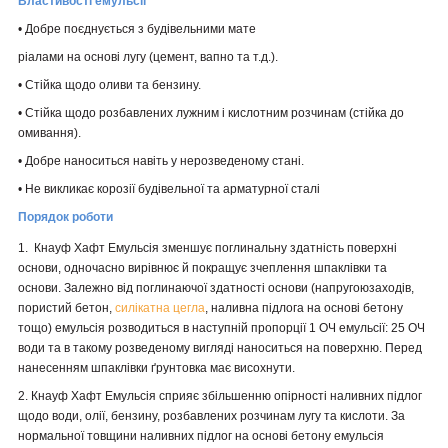
Властивості емульсії
•
Добре поєднується з будівельними мате
ріалами на основі лугу (цемент, вапно та
т.д.).
•
Стійка щодо оливи та бензину.
•
Стійка щодо розбавлених
лужним і кислотним розчинам (стійка
до
омивання).
•
Добре наноситься навіть у нерозведеному
стані.
•
Не викликає корозії будівельної та арматурної сталі
Порядок роботи
1.
Кнауф
Хафт
Емульсія зменшує поглинальну здатність поверхні
основи, одночасно вирівнює й покращує зчеплення шпаклівки та
основи. Залежно від
поглинаючої здатності основи (напругою
заходів,
пористий бетон,
силікатна цегла
, наливна підлога на основі бетону
тощо) емульсія
розводиться в наступній пропорції 1 ОЧ
емульсії: 25 ОЧ
води та в такому розведеному вигляді наноситься на поверхню. Перед
нанесенням шпаклівки ґрунтовка має висохнути.
2.
Кнауф Хафт Емульсія сприяє збільшенню опірності наливних підлог
щодо води, олії, бензину, розбавлених розчинам лугу та кислоти. За
нормальної товщини наливних підлог на основі
бетону емульсія