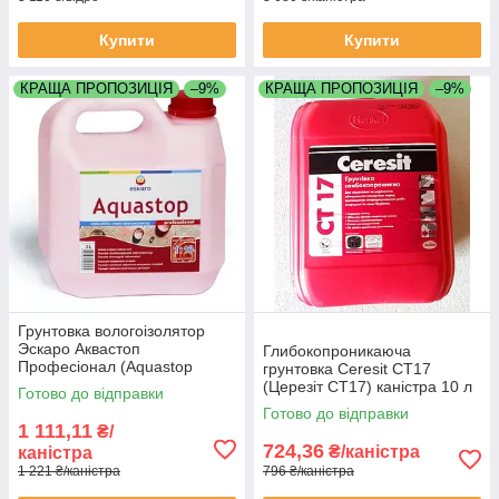
Купити
Купити
КРАЩА ПРОПОЗИЦІЯ
–9%
КРАЩА ПРОПОЗИЦІЯ
–9%
Грунтовка вологоізолятор
Эскаро Аквастоп
Глибокопроникаюча
Професіонал (Aquastop
грунтовка Ceresit CT17
Professional) каністра 3 літри
(Церезіт СТ17) каністра 10 л
Готово до відправки
концентрат 1:10
Готово до відправки
1 111,11
₴/
724,36
₴/каністра
каністра
1 221 ₴/каністра
796 ₴/каністра