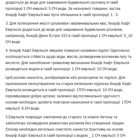
додається до води для закривання будівельного розчину в такій
пропорції 1 ОЧ емульсії: 5 ОЧ води.
За незначної товщини, частка
Кнауф
Хафт Емульсії має бути збільшена в такій пропорції: 1 : 3.
3. Для поліпшення якості шпаклівок і вирівнювальних мас, Кнауф Хафт
Емульсія додається до води для закривання будівельних
розчинів,
наприклад, Кнауф Дюнн Естріх
315 в такій пропорції 1 ОЧ емульсії: 5_10
ОЧ води.
4. Кнауф Хафт Емульсія зміцнює поверхні
наливних підлог. Одночасно
поліпшується
стійкість щодо води, масла,
розведеним розчинам лугу та
кислоти.
Для запобігання тривалому висиханню
Кнауф Хафт Емульсія
розводиться водою в такій пропорції: 1 ОЧ емульсії: 10 ОЧ води.
Цей розчин наносять, розбризкуючи або розкочуючи по підлозі. Для
припинення пилоутворення на старих пиляльних підлогах Кнауф Хафт
Емульсія розводиться в такій пропорції: 1ТОЧ емульсії: 10 ОЧ води,
перемішавши добре щіткою; залежно від поглинальної здатності
основи необхідно зробити повторне нанесення в такої пропорції: 1ТОЧ
емульсії: 8 ОЧ води.
5.Емульсія покращує зчеплення до старого та нового бетону та
забезпечує затвердіння ремонтних розчинів без утворення тріщин.
Основу необхідно ретельно очистити,
нанести ґрунтовку на основі
Кнауф Хафт Емульсії в такій пропорції з водою _ 1 ОЧ
емульсії: 5 ОЧ