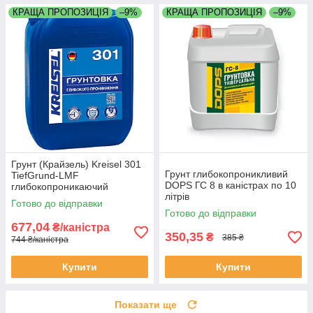
КРАЩА ПРОПОЗИЦІЯ
–9%
КРАЩА ПРОПОЗИЦІЯ
–9%
Грунт (Крайзель) Kreisel 301
Грунт глибокопроникливий
TiefGrund-LMF
DOPS ГС 8 в каністрах по 10
глибокопроникаючий
літрів
каністра 10 літрів
Готово до відправки
Готово до відправки
677,04
₴/каністра
350,35
₴
385 ₴
744 ₴/каністра
Купити
Купити
Показати ще