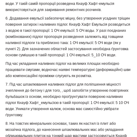
води. У такій самій пропорції
розведена Кнауф Хафт-емульсія
використовується для закривання ремонтних розчинів.
6. Додавання емульсії забезпечує міцну,
без утворення усадних тріщин
поверхня затирок і наливних підлог.
Кнауф Хафт Емульсія розводиться
з водою в
такої пропорції: 1 ОЧ емульсії: 5 ОЧ
воды.
У разі поєднаних
(комбінованих) підлог
пропорція розведення залежить від товщини
наливної підлоги та приблизно така: 1 ОЧ емульсії: 5 ОЧ води (як у
пункті 2). Для зазначених областей застосування необхідна ґрунтовка
основи сумішшю в такій пропорції: 1 ОЧ емульсії: 5_10 ОЧ води.
Під час укладання наливних підлог на великих площах необхідно
працювати смугами, водночас наявні температурні (деформаційні) шви
або компенсаційні проміжки слугують як розмітка.
7. Під час шпаклювання наливних підлог для поліпшення міцності
зчеплення до бетону і для того,
, щоб запобігти утворенню повітряних
бульбашок із основи, необхідно
проґрунтувати поверхню наливних
підлог
Кнауф Хафт_емульсією в такій пропорції: 1
ОЧ емульсії: 5 10 ОЧ
води.
Уникати утворення калюж, основа має самостійно увібрати
ґрунтовку.
8. На товстих мінеральних основах, таких
як настил із плит або
мозаїчна підлога, до нанесення шпаклювальних мас або укладання
облицювальних плиток на тонкий шар мастики
застосовується Кнауф