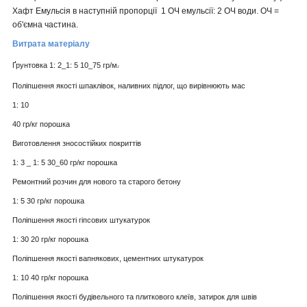
Хафт Емульсія в наступній пропорції
1 ОЧ емульсії: 2 ОЧ води.
ОЧ =
об'ємна частина.
Витрата матеріалу
Ґрунтовка 1: 2_1: 5 10_75 гр/м
2
Поліпшення якості шпаклівок, наливних підлог, що вирівнюють мас
1: 10
40 гр/кг порошка
Виготовлення зносостійких покриттів
1: 3 _ 1: 5 30_60 гр/кг порошка
Ремонтний розчин для нового та старого бетону
1: 5 30 гр/кг порошка
Поліпшення якості гіпсових штукатурок
1: 30 20 гр/кг порошка
Поліпшення якості вапнякових, цементних штукатурок
1: 10 40 гр/кг порошка
Поліпшення якості будівельного та плиткового клеїв, затирок для швів