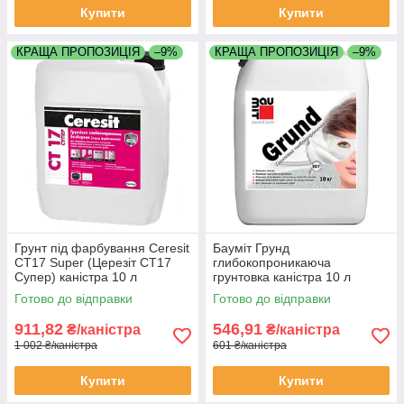
Купити
Купити
КРАЩА ПРОПОЗИЦІЯ
–9%
КРАЩА ПРОПОЗИЦІЯ
–9%
Грунт під фарбування Ceresit
Бауміт Грунд
CT17 Super (Церезіт СТ17
глибокопроникаюча
Супер) каністра 10 л
грунтовка каністра 10 л
Готово до відправки
Готово до відправки
911,82
546,91
₴/каністра
₴/каністра
1 002 ₴/каністра
601 ₴/каністра
Купити
Купити