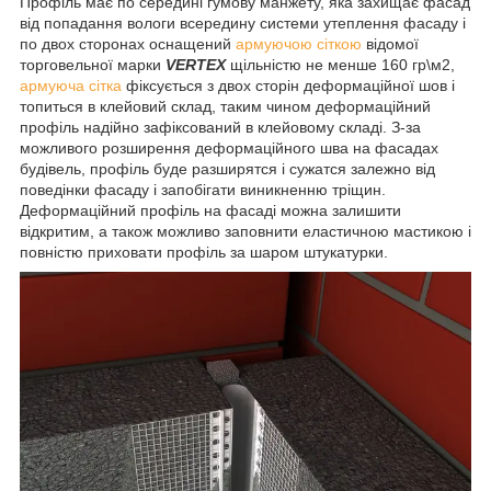
Профіль має по середині гумову манжету, яка захищає фасад
від попадання вологи всередину системи утеплення фасаду і
по двох сторонах оснащений
армуючою сіткою
відомої
торговельної марки
VERTEX
щільністю не менше 160 гр\м2,
армуюча сітка
фіксується з двох сторін деформаційної шов і
топиться в клейовий склад, таким чином деформаційний
профіль надійно зафіксований в клейовому складі. З-за
можливого розширення деформаційного шва на фасадах
будівель, профіль буде разширятся і сужатся залежно від
поведінки фасаду і запобігати виникненню тріщин.
Деформаційний профіль на фасаді можна залишити
відкритим, а також можливо заповнити еластичною мастикою і
повністю приховати профіль за шаром штукатурки.