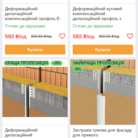
Деформаційний
Деформаційний кутовий
дилатаційний
компенсаційний
компенсаційний профіль E-
дилатаційний профіль з
Form 2,5 метра сітка Valmiera
сіткою Valmiera Glass V-Form
Готово до відправки
Готово до відправки
Glass
2,5 метра
592
592
₴/од.
₴/од.
650,55 ₴/од.
650,55 ₴/од.
Купити
Купити
КРАЩА ПРОПОЗИЦІЯ
–9%
НАЙКРАЩА ПРОПОЗИЦІЯ
–9%
Деформаційний
Заглушка гумова для фасаду
дилатаційний
для прямого