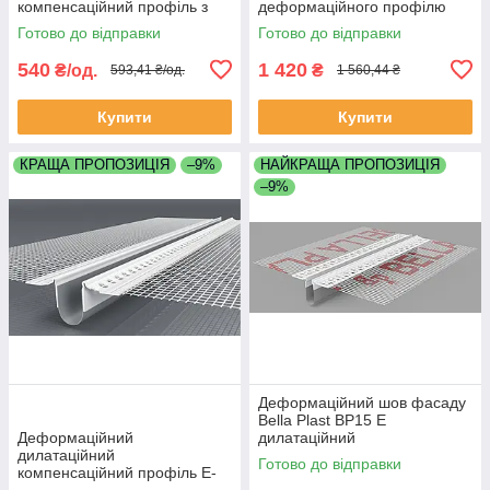
компенсаційний профіль з
деформаційного профілю
сіткою VERTEX прямий E-
довжина 2,5 метра
Готово до відправки
Готово до відправки
Form довжина 2,0 метра
540
1 420
₴/од.
₴
593,41 ₴/од.
1 560,44 ₴
Купити
Купити
КРАЩА ПРОПОЗИЦІЯ
–9%
НАЙКРАЩА ПРОПОЗИЦІЯ
–9%
Деформаційний шов фасаду
Bella Plast BP15 E
Деформаційний
дилатаційний
дилатаційний
компенсаційний профіль з
Готово до відправки
компенсаційний профіль E-
сіткою прямий 2 метра
Form 2,5 метра