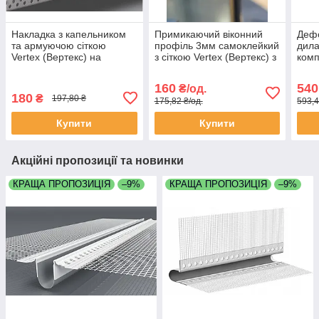
Накладка з капельником
Примикаючий віконний
Деф
та армуючою сіткою
профіль 3мм самоклейкий
дила
Vertex (Вертекс) на
з сіткою Vertex (Вертекс) з
комп
цокольний профіль
гумовою манжетою для
сітк
довжина 2.5 метра
відкоса вікна довжина 2,5
Form
160
540
₴/од.
метра
180
₴
197,80 ₴
175,82 ₴/од.
593,4
Купити
Купити
Акційні пропозиції та новинки
КРАЩА ПРОПОЗИЦІЯ
–9%
КРАЩА ПРОПОЗИЦІЯ
–9%