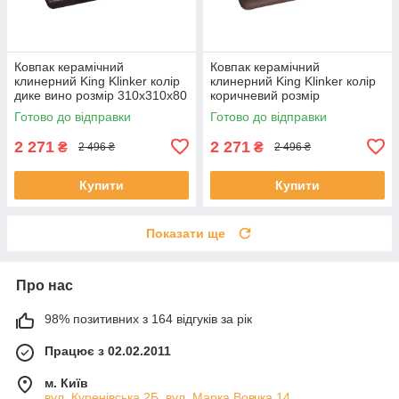
Ковпак керамічний
Ковпак керамічний
клинерний King Klinker колір
клинерний King Klinker колір
дике вино розмір 310х310х80
коричневий розмір
мм
310х310х80 мм
Готово до відправки
Готово до відправки
2 271
2 271
₴
₴
2 496 ₴
2 496 ₴
Купити
Купити
Показати ще
Про нас
98% позитивних з 164 відгуків за рік
Працює з 02.02.2011
м. Київ
вул. Куренівська 2Б, вул. Марка Вовчка 14,