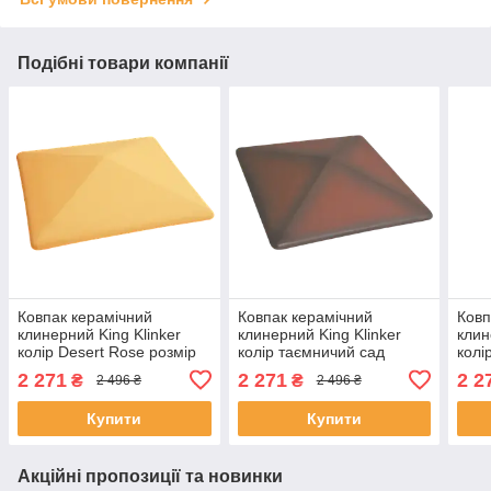
Подібні товари компанії
Ковпак керамічний
Ковпак керамічний
Ковп
клинерний King Klinker
клинерний King Klinker
клин
колір Desert Rose розмір
колір таємничий сад
колі
310х310х80 мм
розмір 310х310х80 мм
310
2 271
2 271
2 2
₴
₴
2 496 ₴
2 496 ₴
Купити
Купити
Акційні пропозиції та новинки