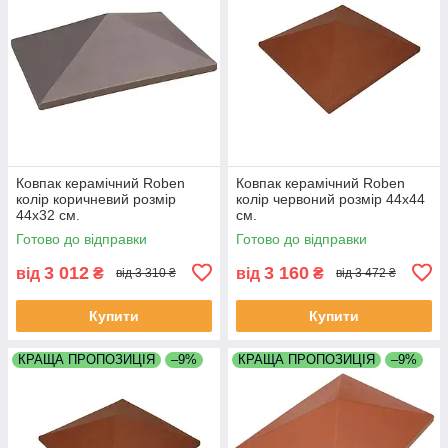
Ковпак керамічний Roben
Ковпак керамічний Roben
колір коричневий розмір
колір червоний розмір 44х44
44х32 см.
см.
Готово до відправки
Готово до відправки
3 012
3 160
від
₴
від
₴
від 3 310 ₴
від 3 472 ₴
Купити
Купити
КРАЩА ПРОПОЗИЦІЯ
–9%
КРАЩА ПРОПОЗИЦІЯ
–9%