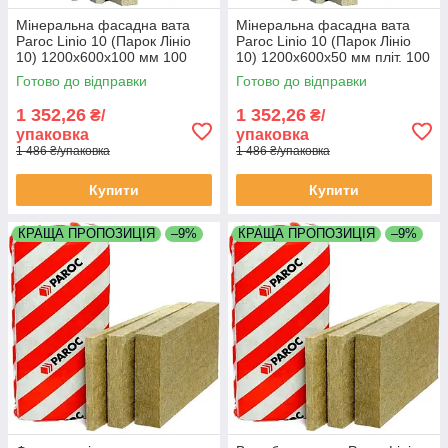
Мінеральна фасадна вата
Мінеральна фасадна вата
Paroc Linio 10 (Парок Лініо
Paroc Linio 10 (Парок Лініо
10) 1200х600х100 мм 100
10) 1200х600х50 мм пліт. 100
кг\м3 в упаковці 2,16 м2
кг\м3 в упаковці 4,32 м2
Готово до відправки
Готово до відправки
1 352,26
1 352,26
₴/
₴/
упаковка
упаковка
1 486 ₴/упаковка
1 486 ₴/упаковка
Купити
Купити
КРАЩА ПРОПОЗИЦІЯ
–9%
КРАЩА ПРОПОЗИЦІЯ
–9%