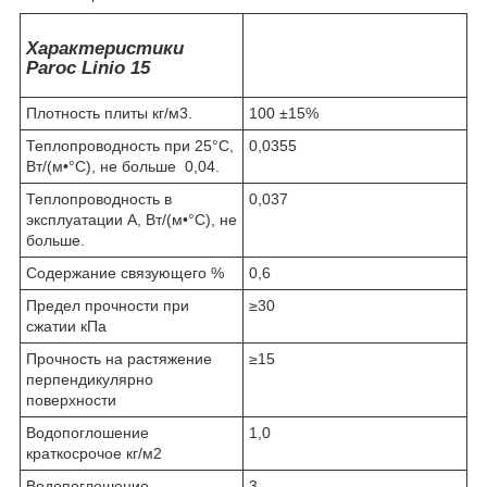
Характеристики
Paroc Linio 15
Плотность плиты кг/м3.
100 ±15%
Теплопроводность при 25°С,
0,0355
Вт/(м•°C), не больше 0,04.
Теплопроводность в
0,037
эксплуатации А, Вт/(м•°C), не
больше.
Содержание связующего %
0,6
Предел прочности при
≥30
сжатии кПа
Прочность на растяжение
≥15
перпендикулярно
поверхности
Водопоглошение
1,0
краткосрочое кг/м2
Водопоглошение
3