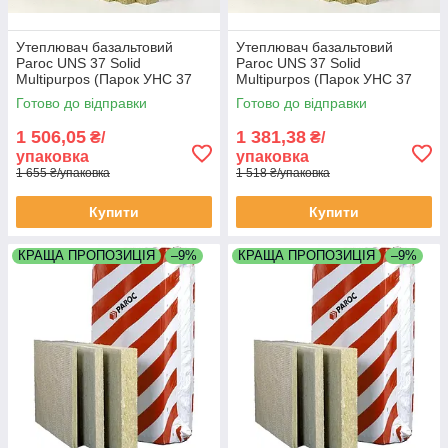
Утеплювач базальтовий
Утеплювач базальтовий
Paroc UNS 37 Solid
Paroc UNS 37 Solid
Multipurpos (Парок УНС 37
Multipurpos (Парок УНС 37
Солід) 1200х600х100 мм
Солід)) 1200х600х50 мм
Готово до відправки
Готово до відправки
щільність 30 кг/м3 в упаковці
щільність 30 кг/м3 в упаковці
5,95 м2
10,42 м2
1 506,05
1 381,38
₴/
₴/
упаковка
упаковка
1 655 ₴/упаковка
1 518 ₴/упаковка
Купити
Купити
КРАЩА ПРОПОЗИЦІЯ
–9%
КРАЩА ПРОПОЗИЦІЯ
–9%