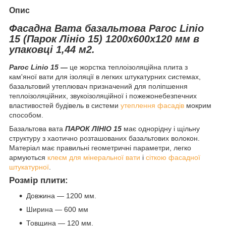
Опис
Фасадна Вата базальтова Paroc Linio
15 (Парок Лініо 15) 1200х600х120 мм в
упаковці 1,44 м2.
Paroc Linio 15
―
це жорстка теплоізоляційна плита з
кам'яної вати для ізоляції в легких штукатурних системах,
базальтовий утеплювач призначений для поліпшення
теплоізоляційних, звукоізоляційної і пожежонебезпечних
властивостей будівель в системи
утеплення фасадів
мокрим
способом.
Базальтова вата
ПАРОК ЛІНІО 15
має однорідну і щільну
структуру з хаотично розташованих базальтових волокон.
Матеріал має правильні геометричні параметри, легко
армуються
клеєм для мінеральної вати
і
сіткою фасадної
штукатурної
.
Розмір плити:
Довжина ― 1200 мм.
Ширина ― 600 мм
Товщина ― 120 мм.