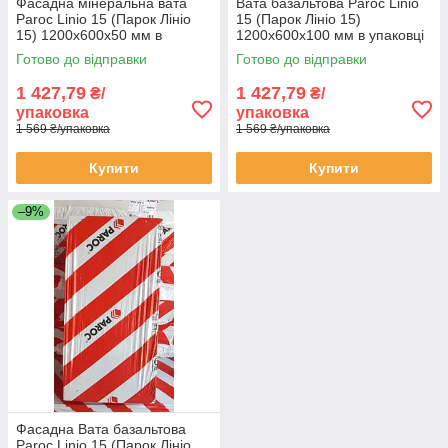
Фасадна мінеральна вата
Вата базальтова Paroc Linio
Paroc Linio 15 (Парок Лініо
15 (Парок Лініо 15)
15) 1200х600х50 мм в
1200х600х100 мм в упаковці
упаковці 4,32 м2
2,16 м2
Готово до відправки
Готово до відправки
1 427,79
1 427,79
₴/
₴/
упаковка
упаковка
1 569 ₴/упаковка
1 569 ₴/упаковка
Купити
Купити
–9%
Фасадна Вата базальтова
Paroc Linio 15 (Парок Лініо