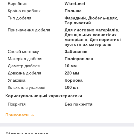
Виробник
Wkret-met
Країна виробник
Польща
Тип дюбеля
Фасадний, Дюбель-цвях,
Тарілчастий
Призначення дюбеля
Для листових матеріалів,
Для щільних повнотілих
матеріалів, Для пористих і
пустотілих матеріалів
Спосіб монтажу
Забивання
Матеріал дюбеля
Поліпропілен
Діаметр дюбеля
10 мм
Довжина дюбеля
220 мм
Упаковка
Коробка
Кількість в упаковці
100 шт.
Користувальницькі характеристики
Покриття
Без покриття
Приховати