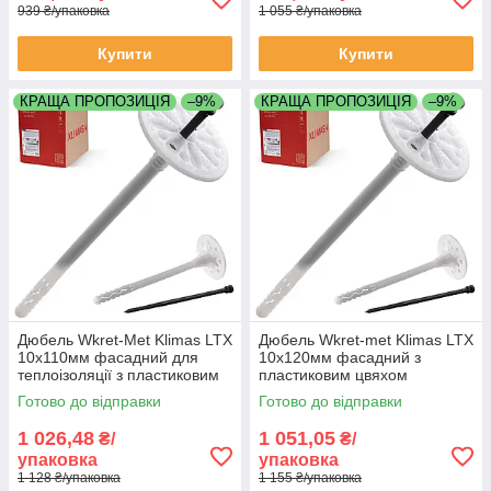
939 ₴/упаковка
1 055 ₴/упаковка
Купити
Купити
КРАЩА ПРОПОЗИЦІЯ
–9%
КРАЩА ПРОПОЗИЦІЯ
–9%
Дюбель Wkret-Met Klimas LTX
Дюбель Wkret-met Klimas LTX
10х110мм фасадний для
10х120мм фасадний з
теплоізоляції з пластиковим
пластиковим цвяхом
цвяхом упаковка 200 штук
упаковка 200 штук
Готово до відправки
Готово до відправки
1 026,48
1 051,05
₴/
₴/
упаковка
упаковка
1 128 ₴/упаковка
1 155 ₴/упаковка