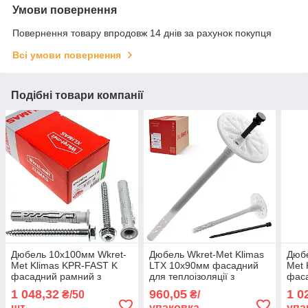
Умови повернення
Повернення товару впродовж 14 днів за рахунок покупця
Всі умови повернення
Подібні товари компанії
Дюбель 10х100мм Wkret-
Дюбель Wkret-Met Klimas
Дюбе
Met Klimas KPR-FAST K
LTX 10х90мм фасадний
Met 
фасадний рамний з
для теплоізоляції з
фас
шурупом та
пластиковим цвяхом
шур
1 048,32
960,05
1 0
₴/50
₴/
шестигранною головкою
упаковка 200 штук
шест
шт.
упаковка
упа