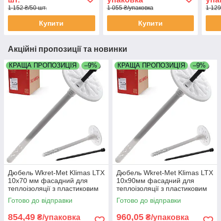
упаковка 50 штук
упак
1 152 ₴/50 шт.
1 055 ₴/упаковка
1 129
Купити
Купити
Акційні пропозиції та новинки
КРАЩА ПРОПОЗИЦІЯ
–9%
КРАЩА ПРОПОЗИЦІЯ
–9%
Дюбель Wkret-Met Klimas LTX
Дюбель Wkret-Met Klimas LTX
10х70 мм фасадний для
10х90мм фасадний для
теплоізоляції з пластиковим
теплоізоляції з пластиковим
цвяхом упаковка 200 штук
цвяхом упаковка 200 штук
Готово до відправки
Готово до відправки
854,49
960,05
₴/упаковка
₴/упаковка