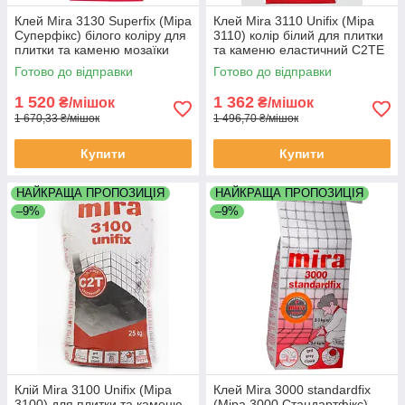
Клей Mira 3130 Superfix (Міра
Клей Mira 3110 Unifix (Міра
Суперфікс) білого коліру для
3110) колір білий для плитки
плитки та каменю мозаїки
та каменю еластичний C2TE
C2TE S2 для електричної
S1 для електричної теплої
Готово до відправки
Готово до відправки
теплої підлоги 15 кг
підлоги мішок 25 кг
1 520
1 362
₴/мішок
₴/мішок
1 670,33 ₴/мішок
1 496,70 ₴/мішок
Купити
Купити
НАЙКРАЩА ПРОПОЗИЦІЯ
НАЙКРАЩА ПРОПОЗИЦІЯ
–9%
–9%
Клій Mira 3100 Unifix (Міра
Клей Mira 3000 standardfix
3100) для плитки та каменю
(Міра 3000 Стандартфікс)