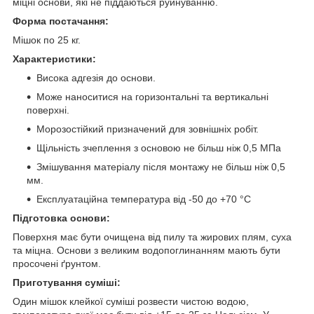
міцні основи, які не піддаються руйнуванню.
Форма постачання:
Мішок по 25 кг.
Характеристики:
Висока адгезія до основи.
Може наноситися на горизонтальні та вертикальні
поверхні.
Морозостійкий призначений для зовнішніх робіт.
Щільність зчеплення з основою не більш ніж 0,5 МПа
Змішування матеріалу після монтажу не більш ніж 0,5
мм.
Експлуатаційна температура від -50 до +70 °C
Підготовка основи:
Поверхня має бути очищена від пилу та жирових плям, суха
та міцна. Основи з великим водопоглинанням мають бути
просочені ґрунтом.
Приготування суміші:
Один мішок клейкої суміші розвести чистою водою,