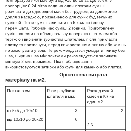
температура якої має бути від +15 до 25 за Цельсієм. У
пропорціях 0,24 літра води на один кілограм суміші,
розмішати до однорідної маси без грудком, за допомогою
дриля з насадкою, призначеною для сухих будівельних
сумішей. Потім суміш залишити на 5 хвилин і знову
перемішати. Робочий час суміші 2 години. Приготовлену
суміш нанести на облицювальну поверхню шпателем або
терткою і вирівняти зубчастим шпателем, після прикласти
плитку та притиснути, перед використанням плитку або камінь
не замочувати у воді. Не рекомендується укладати плитку без
шва, ширина шва між плитками рекомендується залишати
мінімум 2 мм. проміжок. Після облицювання
використовуються затирки або фуги для каменю або плитки.
Орієнтовна витрата
матеріалу на м2.
Плитка в см.
Розмір зубчика
Расход сухой
шпателя в мм.
смеси в Кг/ на
один м2.
от 5х5 до 10х10
3
2
від 10х10 до 20х20
6
2,6