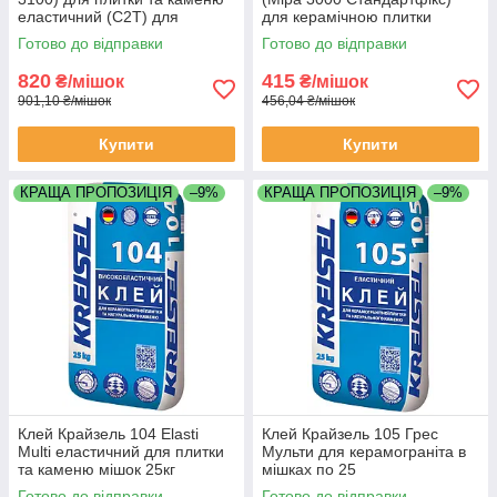
еластичний (С2Т) для
для керамічною плитки
електричної теплої підлоги
керамограніта греса мішок 25
Готово до відправки
Готово до відправки
25Кг
кілограмів
820
415
₴/мішок
₴/мішок
901,10 ₴/мішок
456,04 ₴/мішок
Купити
Купити
КРАЩА ПРОПОЗИЦІЯ
–9%
КРАЩА ПРОПОЗИЦІЯ
–9%
Клей Крайзель 104 Elasti
Клей Крайзель 105 Грес
Multi еластичний для плитки
Мульти для керамограніта в
та каменю мішок 25кг
мішках по 25
Готово до відправки
Готово до відправки