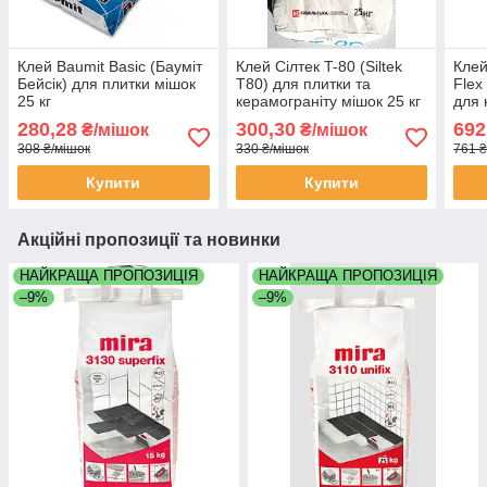
Клей Baumit Basic (Бауміт
Клей Сілтек T-80 (Siltek
Клей
Бейсік) для плитки мішок
T80) для плитки та
Flex
25 кг
керамограніту мішок 25 кг
для 
мішо
280,28
300,30
692
₴/мішок
₴/мішок
308 ₴/мішок
330 ₴/мішок
761 ₴
Купити
Купити
Акційні пропозиції та новинки
НАЙКРАЩА ПРОПОЗИЦІЯ
НАЙКРАЩА ПРОПОЗИЦІЯ
–9%
–9%