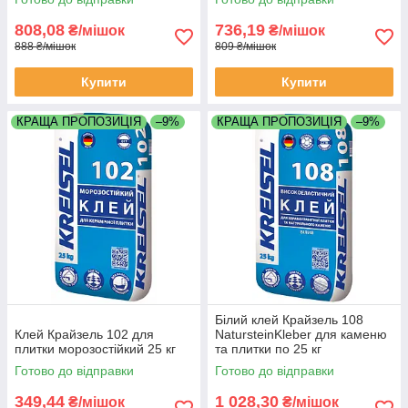
808,08
736,19
₴/мішок
₴/мішок
888 ₴/мішок
809 ₴/мішок
Купити
Купити
КРАЩА ПРОПОЗИЦІЯ
–9%
КРАЩА ПРОПОЗИЦІЯ
–9%
Білий клей Крайзель 108
Клей Крайзель 102 для
NatursteinKleber для каменю
плитки морозостійкий 25 кг
та плитки по 25 кг
Готово до відправки
Готово до відправки
349,44
1 028,30
₴/мішок
₴/мішок