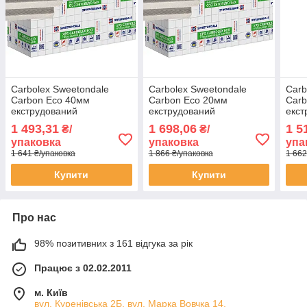
Carbolex Sweetondale
Carbolex Sweetondale
Carb
Carbon Eco 40мм
Carbon Eco 20мм
Carb
екструдований
екструдований
екст
пінополістирол ЕППС
пінополістирол ЕППС
піно
1 493,31
1 698,06
1 5
₴/
₴/
1180х580х40 мм в
1180х580х20 мм в
1180
упаковка
упаковка
упа
упаковці 10 аркушів
упаковці 20 аркушів
упак
1 641 ₴/упаковка
1 866 ₴/упаковка
1 662
Купити
Купити
Про нас
98% позитивних з 161 відгука за рік
Працює з 02.02.2011
м. Київ
вул. Куренівська 2Б, вул. Марка Вовчка 14,