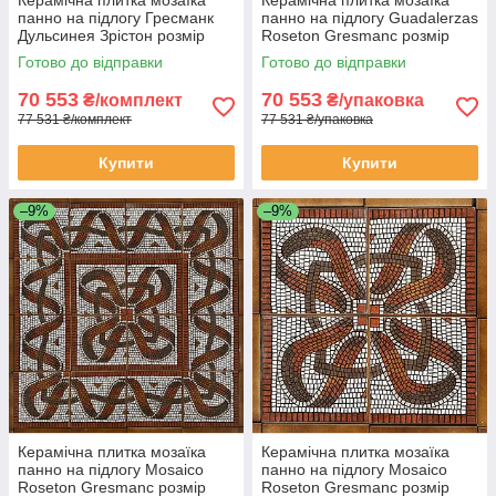
панно на підлогу Гресманк
панно на підлогу Guadalerzas
Дульсинея Зрістон розмір
Roseton Gresmanc розмір
1270x1270мм 16 плиток
1270x1270мм 16 плиток
Готово до відправки
Готово до відправки
70 553
70 553
₴/комплект
₴/упаковка
77 531 ₴/комплект
77 531 ₴/упаковка
Купити
Купити
–9%
–9%
Керамічна плитка мозаїка
Керамічна плитка мозаїка
панно на підлогу Mosaico
панно на підлогу Mosaico
Roseton Gresmanc розмір
Roseton Gresmanc розмір