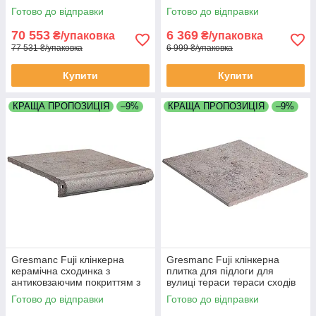
1270х1270мм складається з
625х625мм складається з 4
Готово до відправки
Готово до відправки
16 плиток
плиток
70 553
6 369
₴/упаковка
₴/упаковка
77 531 ₴/упаковка
6 999 ₴/упаковка
Купити
Купити
КРАЩА ПРОПОЗИЦІЯ
–9%
КРАЩА ПРОПОЗИЦІЯ
–9%
Gresmanc Fuji клінкерна
Gresmanc Fuji клінкерна
керамічна сходинка з
плитка для підлоги для
антиковзаючим покриттям з
вулиці тераси тераси сходів
конавкою для вулиці тераси
ганку
Готово до відправки
Готово до відправки
сходів ганку