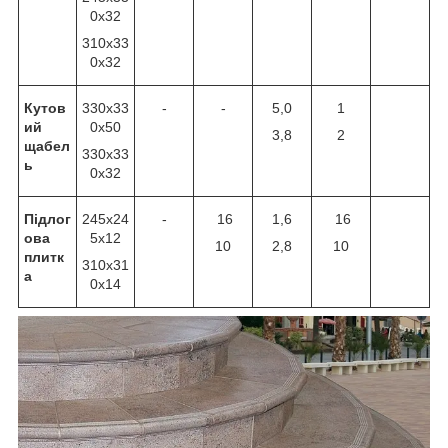
0x32
310x33
0x32
Кутов
330x33
-
-
5,0
1
ий
0x50
3,8
2
щабел
330x33
ь
0x32
Підлог
245x24
-
16
1,6
16
ова
5x12
10
2,8
10
плитк
310x31
а
0x14