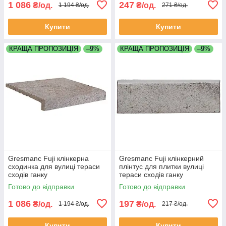
1 086
247
₴/од.
₴/од.
1 194 ₴/од.
271 ₴/од.
Купити
Купити
КРАЩА ПРОПОЗИЦІЯ
–9%
КРАЩА ПРОПОЗИЦІЯ
–9%
Gresmanc Fuji клінкерна
Gresmanc Fuji клінкерний
сходинка для вулиці тераси
плінтус для плитки вулиці
сходів ганку
тераси сходів ганку
Готово до відправки
Готово до відправки
1 086
197
₴/од.
₴/од.
1 194 ₴/од.
217 ₴/од.
Купити
Купити