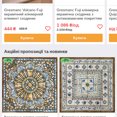
Gresmanc Volcano Fuji
Gresmanc Fuji клінкерна
Gre
керамічний клінкерний
керамічна сходинка з
Quij
елемент сходинки
антиковзаючим покриттям
прис
підсходинки з капіносом
з конавкою для вулиці
при
1 086
₴/од.
для вулиці тераси сходів
тераси сходів ганку
444
₴
від
488 ₴
1 194 ₴/од.
ганку драбини
Купити
Купити
Акційні пропозиції та новинки
–9%
–9%
Керамічна плитка мозаїка
Керамічна плитка мозаїка