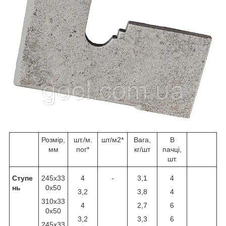
Розмір,
шт./м.
шт/м2*
Вага,
В
мм
пог*
кг/шт
пачці,
шт.
Ступе
245x33
4
-
3,1
4
нь
0x50
3,2
3,8
4
310х33
4
2,7
6
0х50
3,2
3,3
6
245x33