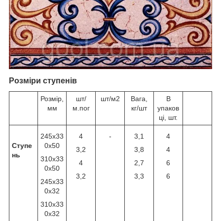
Розміри ступенів
Розмір,
шт/
шт/м2
Вага,
В
мм
м.пог
кг/шт
упаков
ці, шт.
245x33
4
-
3,1
4
Ступе
0x50
3,2
3,8
4
нь
310х33
4
2,7
6
0х50
3,2
3,3
6
245x33
0x32
310x33
0x32