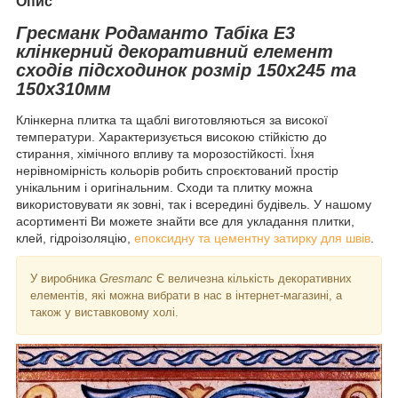
Опис
Гресманк Родаманто Табіка Е3
клінкерний декоративний елемент
сходів підсходинок розмір 150x245 та
150x310мм
Клінкерна плитка та щаблі виготовляються за високої
температури. Характеризується високою стійкістю до
стирання, хімічного впливу та морозостійкості. Їхня
нерівномірність кольорів робить спроєктований простір
унікальним і оригінальним. Сходи та плитку можна
використовувати як зовні, так і всередині будівель. У нашому
асортименті Ви можете знайти все для укладання плитки,
клей, гідроізоляцію,
епоксидну та цементну затирку для швів
.
У виробника
Gresmanc
Є величезна кількість декоративних
елементів, які можна вибрати в нас в інтернет-магазині, а
також у виставковому холі.