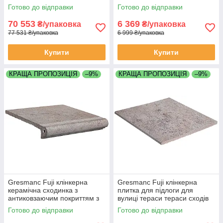
1270х1270мм складається з
625х625мм складається з 4
Готово до відправки
Готово до відправки
16 плиток
плиток
70 553
6 369
₴/упаковка
₴/упаковка
77 531 ₴/упаковка
6 999 ₴/упаковка
Купити
Купити
КРАЩА ПРОПОЗИЦІЯ
–9%
КРАЩА ПРОПОЗИЦІЯ
–9%
Gresmanc Fuji клінкерна
Gresmanc Fuji клінкерна
керамічна сходинка з
плитка для підлоги для
антиковзаючим покриттям з
вулиці тераси тераси сходів
конавкою для вулиці тераси
ганку
Готово до відправки
Готово до відправки
сходів ганку