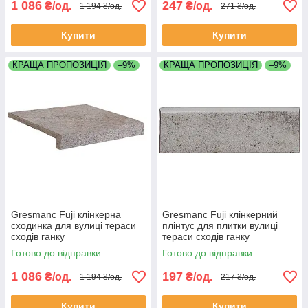
1 086
247
₴/од.
₴/од.
1 194 ₴/од.
271 ₴/од.
Купити
Купити
КРАЩА ПРОПОЗИЦІЯ
–9%
КРАЩА ПРОПОЗИЦІЯ
–9%
Gresmanc Fuji клінкерна
Gresmanc Fuji клінкерний
сходинка для вулиці тераси
плінтус для плитки вулиці
сходів ганку
тераси сходів ганку
Готово до відправки
Готово до відправки
1 086
197
₴/од.
₴/од.
1 194 ₴/од.
217 ₴/од.
Купити
Купити