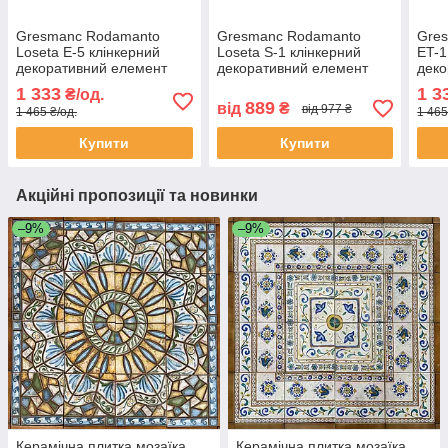
Gresmanc Rodamanto
Gresmanc Rodamanto
Gres
Loseta E-5 клінкерний
Loseta S-1 клінкерний
ET-1
декоративний елемент
декоративний елемент
деко
розмір 120x245 та
розмір 120x245 і 150x310
245x
1 333
1 3
₴/од.
150x310 мм
мм
889
від
₴
від 977 ₴
1 465 ₴/од.
1 465
Купити
Купити
Акційні пропозиції та новинки
–9%
–9%
Керамічна плитка мозаїка
Керамічна плитка мозаїка