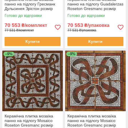
панно на підлогу Гресманк
панно на підлогу Guadalerzas
Дульсинея Зрістон розмір
Roseton Gresmanc розмір
1270x1270мм 16 плиток
1270x1270мм 16 плиток
Готово до відправки
Готово до відправки
70 553
70 553
₴/комплект
₴/упаковка
77 531 ₴/комплект
77 531 ₴/упаковка
Купити
Купити
–9%
–9%
Керамічна плитка мозаїка
Керамічна плитка мозаїка
панно на підлогу Mosaico
панно на підлогу Mosaico
Roseton Gresmanc розмір
Roseton Gresmanc розмір