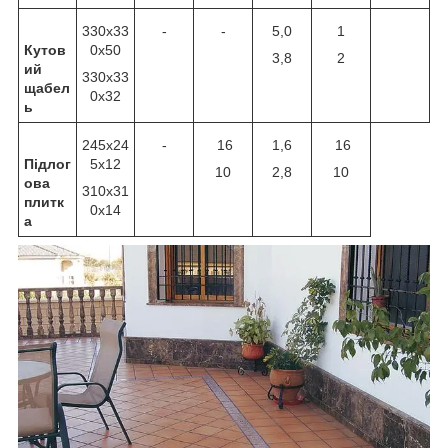
330x33
-
-
5,0
1
Кутов
0x50
3,8
2
ий
330x33
щабел
0x32
ь
245x24
-
16
1,6
16
Підлог
5x12
10
2,8
10
ова
310x31
плитк
0x14
а