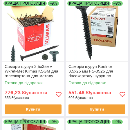
КРАЩА ПРОПОЗИЦІЯ
–9%
КРАЩА ПРОПОЗИЦІЯ
–9%
Саморіз шуруп 3,5х35мм
Саморіз шуруп Koelner
Wkret-Met Klimas KSGM для
3,5х25 мм FS-3525 для
гипсокартона для металу
гіпсокартону шуруп по
коробка 1000 штук
металу упаковка 1000 штук
Готово до відправки
Готово до відправки
(Кельнер) Польща
776,23
551,46
₴/упаковка
₴/упаковка
853 ₴/упаковка
606 ₴/упаковка
Купити
Купити
КРАЩА ПРОПОЗИЦІЯ
–9%
КРАЩА ПРОПОЗИЦІЯ
–9%