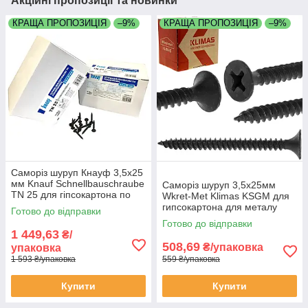
Акційні пропозиції та новинки
КРАЩА ПРОПОЗИЦІЯ
–9%
КРАЩА ПРОПОЗИЦІЯ
–9%
Саморіз шуруп Кнауф 3,5х25
мм Knauf Schnellbauschraube
Саморіз шуруп 3,5х25мм
TN 25 для гіпсокартона по
Wkret-Met Klimas KSGM для
металу упаковка 1000 штук
гипсокартона для металу
Готово до відправки
коробка 1000 штук
Готово до відправки
1 449,63
₴/
508,69
₴/упаковка
упаковка
1 593 ₴/упаковка
559 ₴/упаковка
Купити
Купити