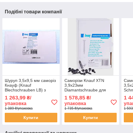
Подібні товари компанії
Шуруп 3,5х9,5 мм саморіз
Саморізи Knauf XTN
Само
Кнауф (Knauf
3,9x23мм
3,5х
Blechschrauben LB) з
Diamantschraube для
Schn
буром блоха по металу
гіпсокартону Titan Diamant
для 
1 263,99
1 578,85
1 4
₴/
₴/
для гіпсокартону упаковка
упаковка 1000 штук
мета
упаковка
упаковка
упа
1000 штук
штук
1 389 ₴/упаковка
1 735 ₴/упаковка
1 593
Купити
Купити