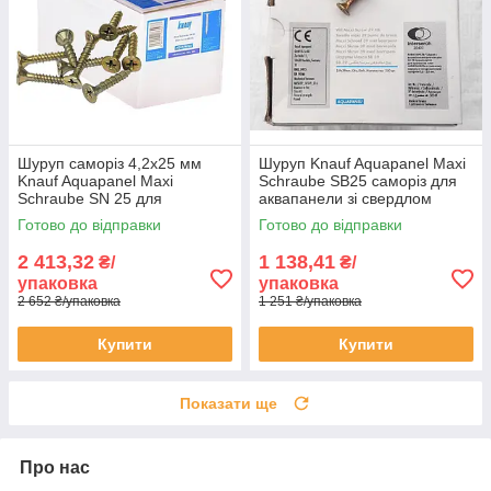
Шуруп саморіз 4,2х25 мм
Шуруп Knauf Aquapanel Maxi
Knauf Aquapanel Maxi
Schraube SB25 саморіз для
Schraube SN 25 для
аквапанели зі свердлом
аквапанелі з гострим кінцем
3,9х25 мм 250 шт
Готово до відправки
Готово до відправки
упаковка 1000 штук
2 413,32
1 138,41
₴/
₴/
упаковка
упаковка
2 652 ₴/упаковка
1 251 ₴/упаковка
Купити
Купити
Показати ще
Про нас