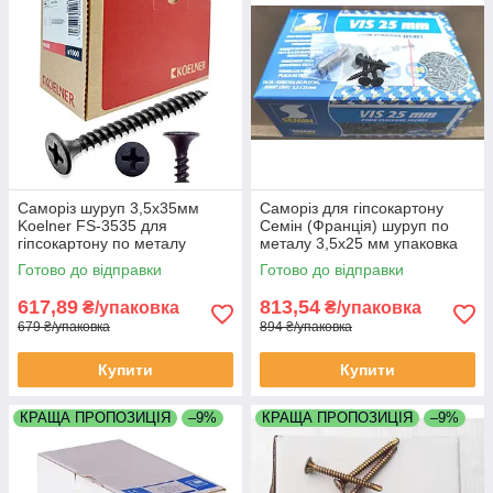
Саморіз шуруп 3,5х35мм
Саморіз для гіпсокартону
Koelner FS-3535 для
Семін (Франція) шуруп по
гіпсокартону по металу
металу 3,5х25 мм упаковка
упаковка 1000 штук
1000 штук
Готово до відправки
Готово до відправки
(Кельнер) Польща
617,89
813,54
₴/упаковка
₴/упаковка
679 ₴/упаковка
894 ₴/упаковка
Купити
Купити
КРАЩА ПРОПОЗИЦІЯ
–9%
КРАЩА ПРОПОЗИЦІЯ
–9%